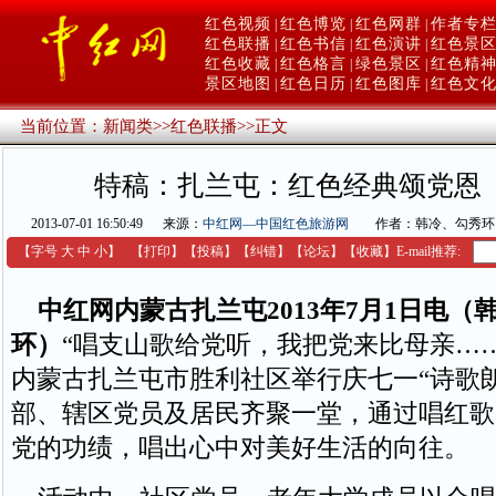
红色视频
红色博览
红色网群
作者专
|
|
|
红色联播
红色书信
红色演讲
红色景
|
|
|
红色收藏
红色格言
绿色景区
红色精
|
|
|
景区地图
红色日历
红色图库
红色文
|
|
|
当前位置：
新闻类
>>
红色联播
>>
正文
特稿：扎兰屯：红色经典颂党恩
2013-07-01 16:50:49
来源：
中红网—中国红色旅游网
作者：韩冷、勾秀环
【字号
大
中
小
】
【
打印
】
【
投稿
】
【
纠错
】
【
论坛
】
【收藏】
E-mail推荐:
中红网内蒙古扎兰屯2013年7月1日电（
环）
“唱支山歌给党听，我把党来比母亲……
内蒙古扎兰屯市胜利社区举行庆七一“诗歌
部、辖区党员及居民齐聚一堂，通过唱红歌
党的功绩，唱出心中对美好生活的向往。