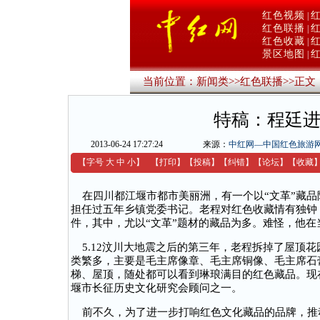
红色视频
|
红色联播
|
红色收藏
|
景区地图
|
当前位置：
新闻类
>>
红色联播
>>
正文
特稿：程廷
2013-06-24 17:27:24
来源：
中红网—中国红色旅游
【字号
大
中
小
】
【
打印
】
【
投稿
】
【
纠错
】
【
论坛
】
【收藏
在四川都江堰市都市美丽洲，有一个以“文革”藏品
担任过五年乡镇党委书记。老程对红色收藏情有独钟
件，其中，尤以“文革”题材的藏品为多。难怪，他在
5.12汶川大地震之后的第三年，老程拆掉了屋顶花
类繁多，主要是毛主席像章、毛主席铜像、毛主席石
梯、屋顶，随处都可以看到琳琅满目的红色藏品。现
堰市长征历史文化研究会顾问之一。
前不久，为了进一步打响红色文化藏品的品牌，推