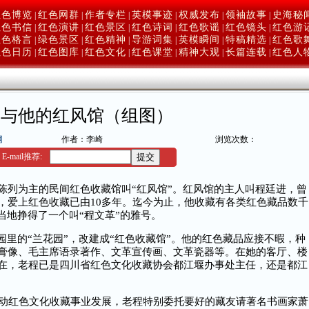
红色博览
红色网群
作者专栏
英模事迹
权威发布
领袖故事
史海秘
|
|
|
|
|
|
红色书信
红色演讲
红色景区
红色诗词
红色歌谣
红色镜头
红色游
|
|
|
|
|
|
红色格言
绿色景区
红色精神
导游词集
英模瞬间
特稿精选
红色歌
|
|
|
|
|
|
红色日历
红色图库
红色文化
红色课堂
精神大观
长篇连载
红色人
|
|
|
|
|
|
进与他的红风馆（组图）
网
作者：李崎
浏览次数：
】
E-mail推荐:
陈列为主的民间红色收藏馆叫“红风馆”。红风馆的主人叫程廷进，曾
，爱上红色收藏已由10多年。迄今为止，他收藏有各类红色藏品数千
当地挣得了一个叫“程文革”的雅号。
园里的“兰花园”，改建成“红色收藏馆”。他的红色藏品应接不暇，种
膏像、毛主席语录著作、文革宣传画、文革瓷器等。在她的客厅、楼
在，老程已是四川省红色文化收藏协会都江堰办事处主任，还是都江
动红色文化收藏事业发展，老程特别委托要好的藏友请著名书画家萧