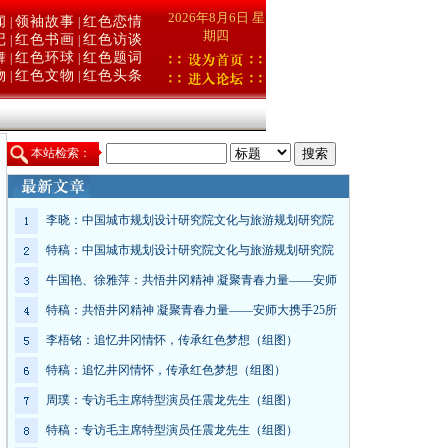
2026年8月6日 星
闻
领袖故事
红色恋情
|
|
期四
记
红色书画
红色访谈
|
|
舞
红色环球
红色题词
|
|
物
红色文物
红色头条
|
|
本
站检索：
李晓：中国城市规划设计研究院文化与旅游规划研究院
特稿：中国城市规划设计研究院文化与旅游规划研究院
牛国艳、徐雅萍：共悟井冈精神 凝聚青春力量——安师
特稿：共悟井冈精神 凝聚青春力量——安师大携手25所
李梧铭：追忆井冈情怀，传承红色梦想（组图）
特稿：追忆井冈情怀，传承红色梦想（组图）
周璞：专访毛主席特型演员任震龙先生（组图）
特稿：专访毛主席特型演员任震龙先生（组图）