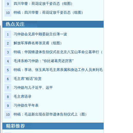
四川华蓥：荷花绽放千姿百态（组图）
特稿：四川华蓥：荷花绽放千姿百态（组图）
习仲勋会见原中顾委副主任薄一波
解放军厚葬名将张灵甫（组图）
特稿：华国锋遗体告别仪式在北京八宝山革命公墓举行（
毛泽东称习仲勋：“你比诸葛亮还厉害”
特稿：李讷、张玉凤等毛主席亲属和身边工作人员来到毛
毛主席“粗话”欣赏
习仲勋与儿子近平、远平
毛主席语录
习仲勋生平年表
特稿：毛远新出现在邵华遗体告别仪式上（图）