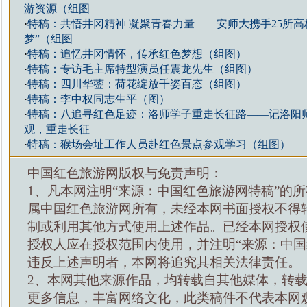
游资源（组图
·
特稿：共悟井冈精神 凝聚青春力量——安师大携手25所高
梦”（组图
·
特稿：追忆井冈情怀，传承红色梦想（组图）
·
特稿：专访毛主席特型演员任震龙先生（组图）
·
特稿：四川华蓥：荷花绽放千姿百态（组图）
·
特稿：李中权同志生平（图）
·
特稿：八追寻红色足迹：洛师学子重走长征路——记洛阳
观，重走长征
·
特稿：猴场会址工作人员赴红色景点参观学习（组图）
中国红色旅游网版权与免责声明：
1、凡本网注明“来源：中国红色旅游网特稿”的
属中国红色旅游网所有，未经本网书面授权不得
制或利用其他方式使用上述作品。已经本网授权
授权人应在授权范围内使用，并注明“来源：中国
违反上述声明者，本网将追究其相关法律责任。
2、本网其他来源作品，均转载自其他媒体，转
更多信息，丰富网络文化，此类稿件不代表本网