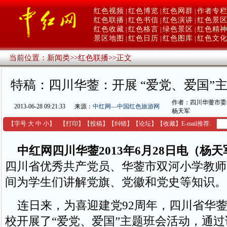
红色视频
红色博览
红色网群
作者专
|
|
|
红色联播
红色书信
红色演讲
红色景
|
|
|
红色收藏
红色格言
绿色景区
红色精
|
|
|
景区地图
红色日历
红色图库
红色文
|
|
|
当前位置：
新闻类
>>
红色联播
>>
正文
特稿：四川华蓥：开展 “爱党、爱国”
作者：四川华蓥市委
2013-06-28 09:21:33
来源：
中红网—中国红色旅游网
杨天军
【字号
大
中
小
】
【
打印
】
【
投稿
】
【
纠错
】
【
论坛
】
【收藏】
E-mail推荐:
中红网四川华蓥2013年6月28日电（杨天
四川省优秀共产党员、华蓥市双河小学教师
间为学生们讲解党旗、党徽和党史等知识。
连日来，为喜迎建党92周年，四川省华蓥
校开展了“爱党、爱国”主题班会活动，通