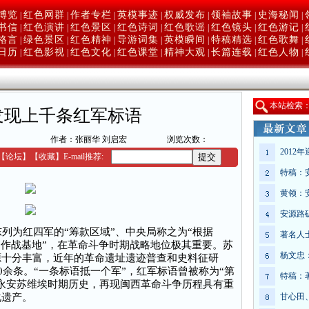
博览
红色网群
作者专栏
英模事迹
权威发布
领袖故事
史海秘闻
|
|
|
|
|
|
|
书信
红色演讲
红色景区
红色诗词
红色歌谣
红色镜头
红色游记
|
|
|
|
|
|
|
格言
绿色景区
红色精神
导游词集
英模瞬间
特稿精选
红色歌舞
|
|
|
|
|
|
|
日历
红色影视
红色文化
红色课堂
精神大观
长篇连载
红色人物
|
|
|
|
|
|
|
本
站检索
发现上千条红军标语
作者：张丽华 刘启宏
浏览次数：
2012
【
论坛
】
【收藏】
E-mail推荐:
特稿：
黄领：
安源路
为红四军的“筹款区域”、中央局称之为“根据
著名人
“作战基地”，在革命斗争时期战略地位极其重要。苏
杨文忠
源十分丰富，近年的革命遗址遗迹普查和史料征研
0余条。“一条标语抵一个军”，红军标语曾被称为“第
特稿：
永安苏维埃时期历史，再现闽西革命斗争历程具有重
化遗产。
甘心田