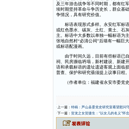
及三年游击战争等不同时期，都有红
埃时期坚持革命斗争历史长，群众基
争情况，具有研究价值。
标语表现形式多样。永安红军标语多
或红色墨水、碳灰、土红、黄土、石
主。标语中大多数以单独一幅标语为
张地自然村“必清公祠”后墙有一幅巨
或标语配漫画。
由于时间久远，目前有些标语已自然
祠、民房濒临坍塌，新村建设、新建
语和承载标语的遗址遗迹客观上面临
普查、保护和研究亟须提上议事日程
（作者单位：福建省永安市委党史
·上一篇：
特稿：芦山县委党史研究室看望慰问
·下一篇：
贺龙之女贺捷生：“以女儿的名义”怀