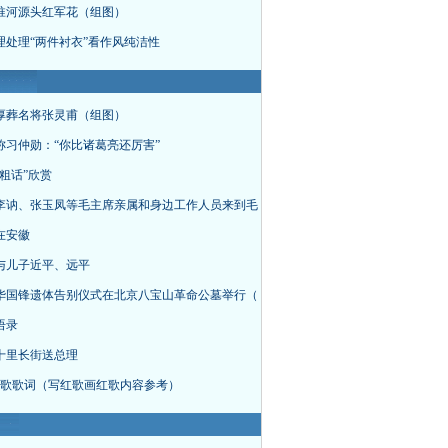
淮河源头红军花（组图）
理处理“两件衬衣”看作风纯洁性
厚葬名将张灵甫（组图）
称习仲勋：“你比诸葛亮还厉害”
粗话”欣赏
李讷、张玉凤等毛主席亲属和身边工作人员来到毛
在安徽
与儿子近平、远平
华国锋遗体告别仪式在北京八宝山革命公墓举行（
语录
十里长街送总理
首红歌歌词（写红歌画红歌内容参考）