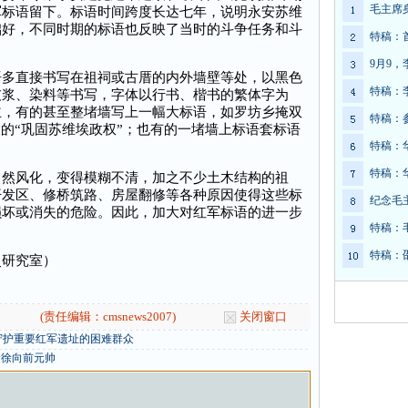
毛主席
军标语留下。标语时间跨度长达七年，说明永安苏维
础好，不同时期的标语也反映了当时的斗争任务和斗
特稿：
9月9
直接书写在祖祠或古厝的内外墙壁等处，以黑色
特稿：
灰浆、染料等书写，字体以行书、楷书的繁体字为
主，有的甚至整堵墙写上一幅大标语，如罗坊乡掩双
特稿：
大的“巩固苏维埃政权”；也有的一堵墙上标语套标语
特稿：
特稿：
风化，变得模糊不清，加之不少土木结构的祖
开发区、修桥筑路、房屋翻修等各种原因使得这些标
纪念毛
损坏或消失的危险。因此，加大对红军标语的进一步
特稿：
。
特稿：
研究室）
(责任编辑：cmsnews2007)
关闭窗口
守护重要红军遗址的困难群众
念徐向前元帅