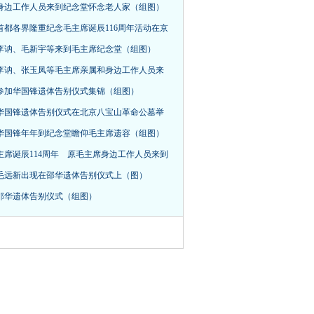
身边工作人员来到纪念堂怀念老人家（组图）
首都各界隆重纪念毛主席诞辰116周年活动在京
，李讷、毛新宇等来到毛主席纪念堂（组图）
李讷、张玉凤等毛主席亲属和身边工作人员来
参加华国锋遗体告别仪式集锦（组图）
华国锋遗体告别仪式在北京八宝山革命公墓举
华国锋年年到纪念堂瞻仰毛主席遗容（组图）
主席诞辰114周年 原毛主席身边工作人员来到
毛远新出现在邵华遗体告别仪式上（图）
邵华遗体告别仪式（组图）