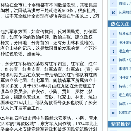
特稿：
语在全市11个乡镇都有不同数量发现，其密集度
陶村，洪田镇马洪村三处就达近500条，很多祖房、
从周总
。据不完全统计全市现有标语存量在千条以上，2万
括军事方面，如宣传抗日、反对国民党、打倒军
解放军
方面，如宣传党的政治纲领、政治主张、建立政权
筹枪支，分田地、分青苗的，还有分山林和荒地的。
毛泽东
就有分山林的记录，这是我国目前发现的第一个苏维
毛主席“
各种红色歌谣、漫画等。
特稿：
永安红军标语的落款有红军四宣、红军宣、红军
李德生
、红共宣、红共支宣、红军农宣、红军农1（宣）等
苏维埃时期先后在永安一带活动过的红军部队有红四
习仲勋
红军独立第七团、红七军团、闽赣省军区所属独立十
10多支，并于1934年4月由红九团在永安建立了
特稿：
安县革命委员会。在安砂、小陶、贡川、罗坊（梦
毛主席
农工会，组建永安城区、安砂、张家山、林田、坑边
面积达71℅以上。部队落款番号众多也说明了永安
特稿：
部队来此开展革命工作。
100
29年红四军出击闽中时路经永安罗坊、小陶、青水
红四军的“筹款区域”，东方军入闽作战，1934年北上
军委命令来永安建党建军建政和破坏国民党筑路计划