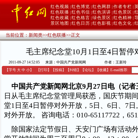
红色视频
红色博览
红色网群
作者专栏
|
|
|
|
红色联播
红色书信
红色演讲
红色景区
|
|
|
|
红色收藏
红色格言
绿色景区
红色精神
|
|
|
|
景区地图
红色日历
红色影视
红色文化
|
|
|
|
当前位置：
新闻类
>>
红色联播
>>
正文
毛主席纪念堂10月1日至4日暂停
2011-09-27 14:52:05
来源：中国共产党新闻网
作者：王新玲
【字号
大
中
小
】
【
打印
】
【
投稿
】
【
纠错
】
【
论坛
】
【收藏】
E-mail推荐:
中国共产党新闻网北京9月27日电（记者
日从毛主席纪念堂管理局获悉，国庆节期
堂1日至4日暂停对外开放，5日、6日、7日
对外开放。 咨询电话：010-65117722，651
除国家法定节假日、天安门广场有活动外