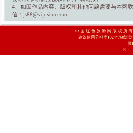
4、如因作品内容、版权和其他问题需要与本网
信：js88@vip.sina.com
中 国 红 色 旅 游 网 版 权 所 
建议使用分辩率1024*768浏
冀I
E-mai