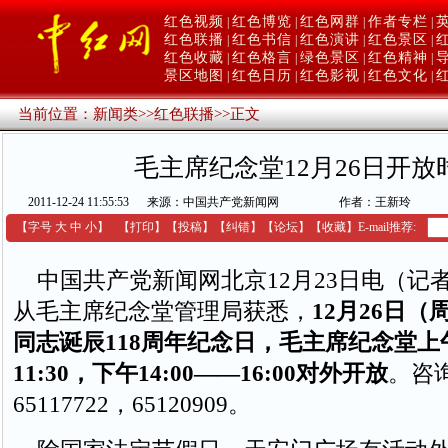
红色视频
红色博览
红色网群
作者专栏
|
|
|
|
红色联播
红色书信
红色演讲
红色景区
|
|
|
|
红色收藏
红色格言
绿色景区
红色精神
|
|
|
|
景区地图
红色日历
红色影视
红色文化
|
|
|
|
当前位置：
新闻类
>>
红色联播
>>
正文
毛主席纪念堂12月26日开放
2011-12-24 11:55:53
来源：中国共产党新闻网
作者：王新玲
【字号
大
中
小
】
【
打印
】
【
投稿
】
【
纠错
】
【
论坛
】
【收藏】
E-mail推荐:
中国共产党新闻网北京12月23日电（记
从毛主席纪念堂管理局获悉，
12月26日
同志诞辰118周年纪念日，毛主席纪念堂上午
11:30，下午14:00——16:00对外开放
。咨询
65117722，65120909。