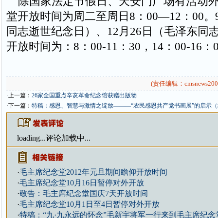
除国家法定节假日、天安门广场有活动外
堂开放时间为周二至周日8：00—12：00。
同志逝世纪念日）、12月26日（毛泽东同
开放时间为：8：00-11：30，14：00-16：
(责任编辑：cmsnews200
·上一篇：
26家全国重点辛亥革命纪念馆获赠出版物
·下一篇：
特稿：感恩、智慧与激情之绽放———“农民感恩共产党书画展”的启示（
loading...
评论加载中...
·
毛主席纪念堂2012年元旦期间瞻仰开放时间
·
毛主席纪念堂10月16日暂停对外开放
·
敬告：毛主席纪念堂国庆7天开放时间
·
毛主席纪念堂10月1日至4日暂停对外开放
·
特稿：“九·九永远的怀念”毛新宇将军一行来到毛主席纪念