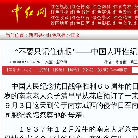
红色视频
红色博览
红色网群
作者专栏
|
|
|
|
红色联播
红色书信
红色演讲
红色景区
|
|
|
|
红色收藏
红色格言
绿色景区
红色精神
|
|
|
|
景区地图
红色日历
红色影视
红色文化
|
|
|
|
当前位置：
新闻类
>>
红色联播
>>
正文
“不要只记住仇恨”——中国人理性
2010-09-02 15:36:26
来源：新华网
作者：华春雨 蔡玉
【字号
大
中
小
】
【
打印
】
【
投稿
】
【
纠错
】
【
论坛
】
【收藏】
E-mail推荐:
中国人民纪念抗日战争胜利６５周年的日
岁的南京老人佘子清早早从花店预订了一
９月３日这天到位于南京城西的侵华日军
同胞纪念馆祭奠他的母亲。
１９３７年１２月发生的南京大屠杀中