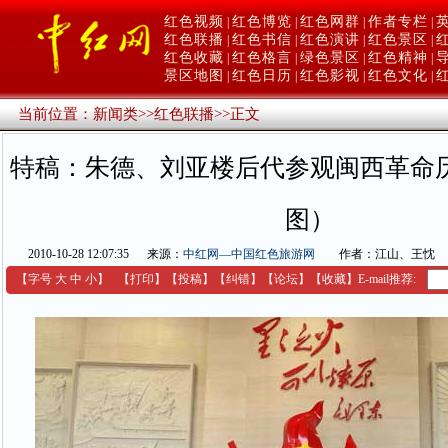
红色视频
红色博览
红色网群
作者专栏
|
|
|
|
红色联播
红色书信
红色演讲
红色景区
|
|
|
|
红色收藏
红色格言
绿色景区
红色精神
|
|
|
|
景区地图
红色日历
红色影视
红色文化
|
|
|
|
当前位置：
新闻类
>>
红色联播
>>
正文
特稿：朱德、刘亚楼后代参观闽西革命
图）
2010-10-28 12:07:35
来源：
中红网—中国红色旅游网
作者：江山、王忱
【字号
大
中
小
】
【
打印
】
【
投稿
】
【
纠错
】
【
论坛
】
【收藏】
E-mail推荐: