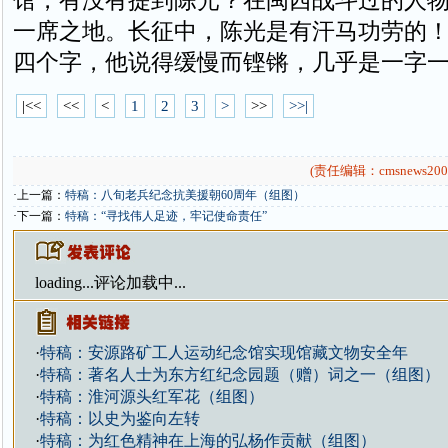
馆，有没有提到陈光？在闽西战斗过的人
一席之地。长征中，陈光是有汗马功劳的！”
四个字，他说得缓慢而铿锵，几乎是一字
|<<
<<
<
1
2
3
>
>>
>>|
(责任编辑：cmsnews200
·上一篇：
特稿：八旬老兵纪念抗美援朝60周年（组图）
·下一篇：
特稿：“寻找伟人足迹，牢记使命责任”
loading...
评论加载中...
·
特稿：安源路矿工人运动纪念馆实现馆藏文物安全年
·
特稿：著名人士为东方红纪念园题（赠）词之一（组图）
·
特稿：淮河源头红军花（组图）
·
特稿：以史为鉴向左转
·
特稿：为红色精神在上海的弘杨作贡献（组图）