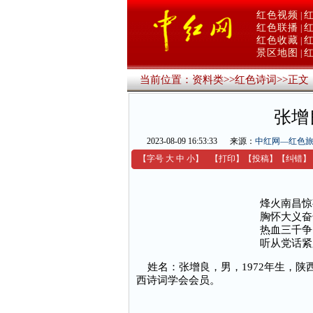
红色视频
|
红色联播
|
红色收藏
|
景区地图
|
当前位置：
资料类
>>
红色诗词
>>
正文
张增
2023-08-09 16:53:33
来源：
中红网—红色
【字号
大
中
小
】
【
打印
】
【
投稿
】
【
纠错
】
烽火南昌惊
胸怀大义奋
热血三千争
听从党话紧
姓名：张增良，男，1972年生，陕
西诗词学会会员。