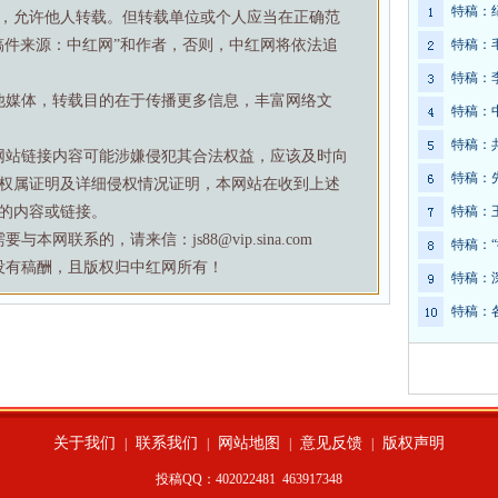
特稿：
，允许他人转载。但转载单位或个人应当在正确范
稿件来源：中红网”和作者，否则，中红网将依法追
特稿：
特稿：
他媒体，转载目的在于传播更多信息，丰富网络文
特稿：
特稿：
网站链接内容可能涉嫌侵犯其合法权益，应该及时向
特稿：
权属证明及详细侵权情况证明，本网站在收到上述
的内容或链接。
特稿：
网联系的，请来信：js88@vip.sina.com
特稿：
没有稿酬，且版权归中红网所有！
特稿：
特稿：
关于我们
联系我们
网站地图
意见反馈
版权声明
|
|
|
|
投稿QQ：402022481
463917348