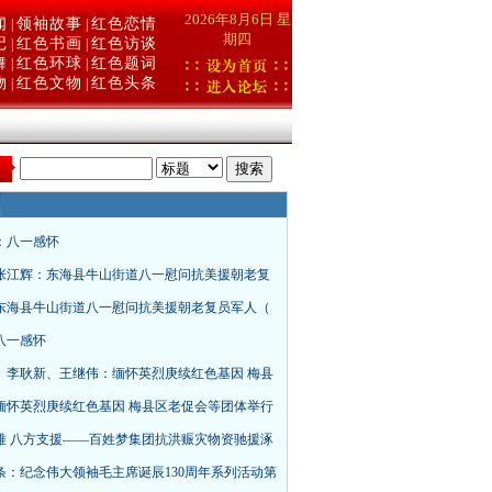
2026年8月6日 星
闻
领袖故事
红色恋情
|
|
期四
记
红色书画
红色访谈
|
|
舞
红色环球
红色题词
|
|
物
红色文物
红色头条
|
|
：
：八一感怀
张江辉：东海县牛山街道八一慰问抗美援朝老复
东海县牛山街道八一慰问抗美援朝老复员军人（
八一感怀
、李耿新、王继伟：缅怀英烈庚续红色基因 梅县
缅怀英烈庚续红色基因 梅县区老促会等团体举行
难 八方支援——百姓梦集团抗洪赈灾物资驰援涿
条：纪念伟大领袖毛主席诞辰130周年系列活动第