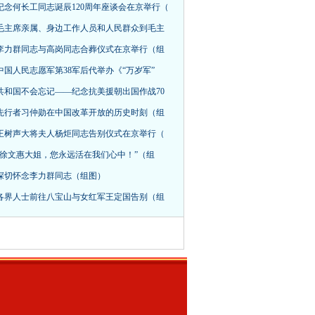
纪念何长工同志诞辰120周年座谈会在京举行（
毛主席亲属、身边工作人员和人民群众到毛主
李力群同志与高岗同志合葬仪式在京举行（组
中国人民志愿军第38军后代举办《“万岁军”
共和国不会忘记——纪念抗美援朝出国作战70
先行者习仲勋在中国改革开放的历史时刻（组
王树声大将夫人杨炬同志告别仪式在京举行（
“徐文惠大姐，您永远活在我们心中！”（组
深切怀念李力群同志（组图）
各界人士前往八宝山与女红军王定国告别（组