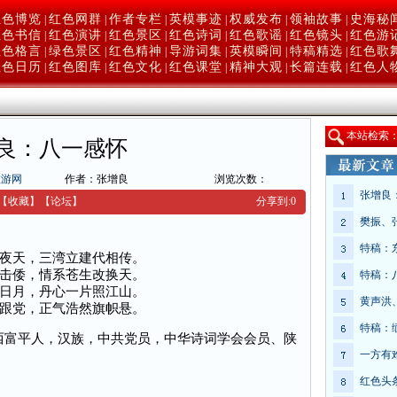
红色博览
红色网群
作者专栏
英模事迹
权威发布
领袖故事
史海秘
|
|
|
|
|
|
红色书信
红色演讲
红色景区
红色诗词
红色歌谣
红色镜头
红色游
|
|
|
|
|
|
红色格言
绿色景区
红色精神
导游词集
英模瞬间
特稿精选
红色歌
|
|
|
|
|
|
红色日历
红色图库
红色文化
红色课堂
精神大观
长篇连载
红色人
|
|
|
|
|
|
本
站检索
良：八一感怀
旅游网
作者：张增良
浏览次数：
张增良
【收藏】
【
论坛
】
分享到:
0
樊振、
特稿：
夜天，三湾立建代相传。
击倭，情系苍生改换天。
特稿：
日月，丹心一片照江山。
黄声洪
跟党，正气浩然旗帜悬。
特稿：
西富平人，汉族，中共党员，中华诗词学会会员、陕
一方有
红色头