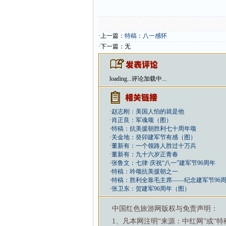
·上一篇：
特稿：八一感怀
·下一篇：无
loading...
评论加载中...
·
赵志刚：美国人怕的就是他
·
肖正良：军魂颂（图）
·
特稿：抗美援朝胜利七十周年颂
·
关金地：癸卯建军节有感（图）
·
董新有：一个领路人胜过十万兵
·
董新有：九十六岁正青春
·
张鲁文：七律·庆祝“八一”建军节96周年
·
特稿：吟颂抗美援朝之一
·
特稿：胜利全靠毛主席——纪念建军节96
·
张卫东：贺建军96周年（图）
中国红色旅游网版权与免责声明：
1、凡本网注明“来源：中红网”或“