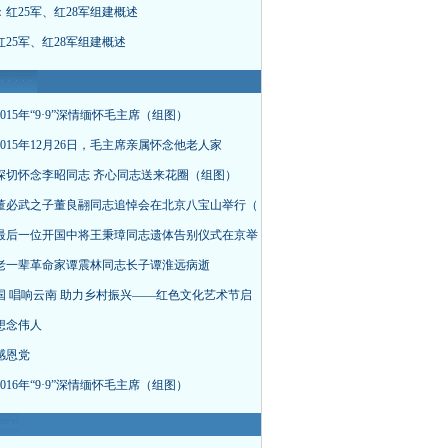
：红25军、红28军组建概述
25军、红28军组建概述
015年“9·9”深情缅怀毛主席（组图）
015年12月26日，毛主席亲属怀念他老人家
深切怀念李昭同志 齐心同志送来花圈（组图）
董必武之子董良翮同志追悼会在北京八宝山举行（
最后一位开国中将王秉璋同志遗体告别仪式在京举
老一辈革命家谭震林同志长子谭淮远病逝
国 唱响云南 助力乡村振兴——红色文化艺术节启
想念伟人
感恩党
016年“9·9”深情缅怀毛主席（组图）