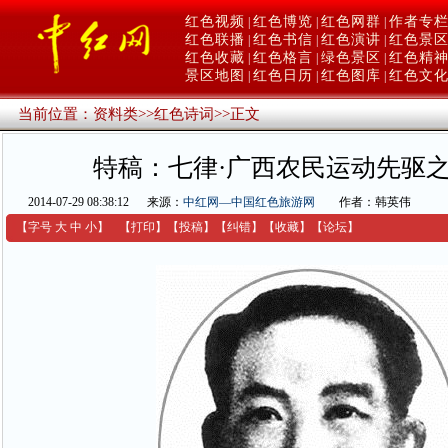
红色视频
红色博览
红色网群
作者专
|
|
|
红色联播
红色书信
红色演讲
红色景
|
|
|
红色收藏
红色格言
绿色景区
红色精
|
|
|
景区地图
红色日历
红色图库
红色文
|
|
|
当前位置：
资料类
>>
红色诗词
>>
正文
特稿：七律·广西农民运动先驱
2014-07-29 08:38:12
来源：
中红网—中国红色旅游网
作者：韩英伟
【字号
大
中
小
】
【
打印
】
【
投稿
】
【
纠错
】
【收藏】
【
论坛
】