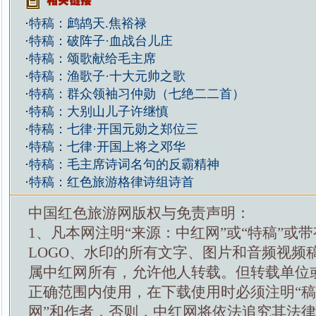
·
特稿：鹧鸪天.焦裕禄
·
特稿：破阵子·血战台儿庄
·
特稿：颂歌献给毛主席
·
特稿：渔歌子·十大元帅之歌
·
特稿：群众领袖习仲勋（七绝二二首）
·
特稿：大别山儿子许继慎
·
特稿：七律·开国元勋之郑位三
·
特稿：七律·开国上将之邓华
·
特稿：毛主席诗词名句的反霸精神
·
特稿：红色旅游格律诗组诗首
中国红色旅游网版权与免责声明：
1、凡本网注明“来源：中红网”或“特稿”或
LOGO、水印的所有文字、图片和音频视频
属中红网所有，允许他人转载。但转载单位
正确范围内使用，在下载使用时必须注明“
网”和作者，否则，中红网将依法追究其法