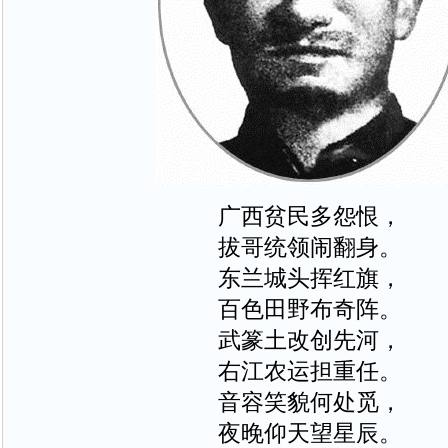
广西贫民多怨恨，
拔哥统领闹翻身。
东兰城头挥红旗，
百色田野布奇阵。
武篆土改创先河，
右江农运担重任。
音容笑貌何处觅，
夜晚仰天望星辰。