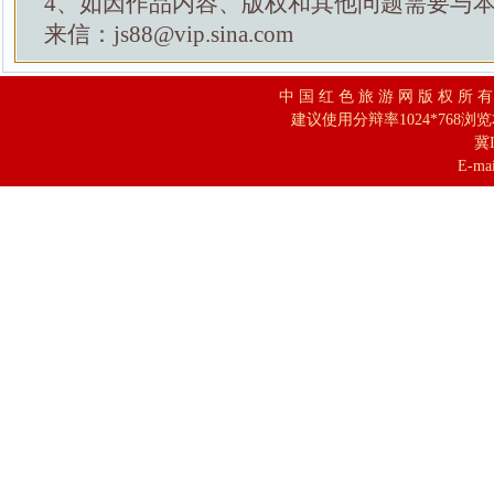
4、如因作品内容、版权和其他问题需要与
来信：js88@vip.sina.com
中 国 红 色 旅 游 网 版 权 所 
建议使用分辩率1024*768浏
冀I
E-mai