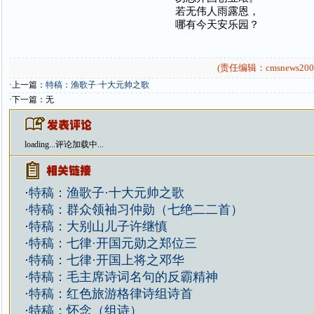
若无伟人雨露恩，
哪有今天安乐园？
(责任编辑：cmsnews200
·上一篇：
特稿：渔歌子·十大元帅之歌
·下一篇：无
loading...
评论加载中...
·
特稿：渔歌子·十大元帅之歌
·
特稿：群众领袖习仲勋（七绝二二首）
·
特稿：大别山儿子许继慎
·
特稿：七律·开国元勋之郑位三
·
特稿：七律·开国上将之邓华
·
特稿：毛主席诗词名句的反霸精神
·
特稿：红色旅游格律诗组诗首
·
特稿：怀念（组诗）