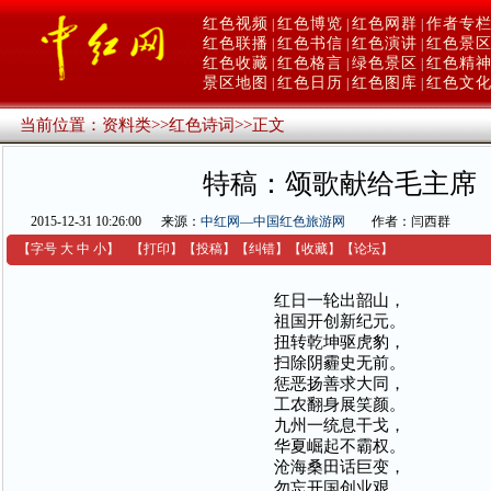
红色视频
红色博览
红色网群
作者专
|
|
|
红色联播
红色书信
红色演讲
红色景
|
|
|
红色收藏
红色格言
绿色景区
红色精
|
|
|
景区地图
红色日历
红色图库
红色文
|
|
|
当前位置：
资料类
>>
红色诗词
>>
正文
特稿：颂歌献给毛主席
2015-12-31 10:26:00
来源：
中红网—中国红色旅游网
作者：闫西群
【字号
大
中
小
】
【
打印
】
【
投稿
】
【
纠错
】
【收藏】
【
论坛
】
红日一轮出韶山，
祖国开创新纪元。
扭转乾坤驱虎豹，
扫除阴霾史无前。
惩恶扬善求大同，
工农翻身展笑颜。
九州一统息干戈，
华夏崛起不霸权。
沧海桑田话巨变，
勿忘开国创业艰。