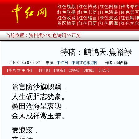
红色视频
红色博览
红色网群
作者专
|
|
|
红色联播
红色书信
红色演讲
红色景
|
|
|
红色收藏
红色格言
绿色景区
红色精
|
|
|
景区地图
红色日历
红色图库
红色文
|
|
|
当前位置：
资料类
>>
红色诗词
>>
正文
特稿：鹧鸪天.焦裕禄
2016-01-05 09:56:37
来源：
中红网—中国红色旅游网
作者：闫西群
【字号
大
中
小
】
【
打印
】
【
投稿
】
【
纠错
】
【收藏】
【
论坛
】
除害防沙旗帜飘，
人生砺胆志犹豪。
桑田沧海呈衷魄，
金凤成祥赏玉箫。
麦浪滚，