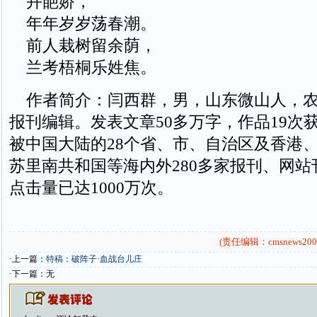
卉葩娇，
年年岁岁荡春潮。
前人栽树留余荫，
兰考梧桐乐姓焦。
作者简介：闫西群，男，山东微山人，农
报刊编辑。发表文章50多万字，作品19次
被中国大陆的28个省、市、自治区及香港
苏里南共和国等海内外280多家报刊、网
点击量已达1000万次。
(责任编辑：cmsnews200
·上一篇：
特稿：破阵子·血战台儿庄
·下一篇：无