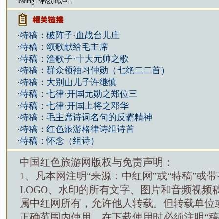
loading...
评论加载中...
·
特稿：破阵子·血战台儿庄
·
特稿：颂歌献给毛主席
·
特稿：渔歌子·十大元帅之歌
·
特稿：群众领袖习仲勋（七绝二二首）
·
特稿：大别山儿子许继慎
·
特稿：七律·开国元勋之郑位三
·
特稿：七律·开国上将之邓华
·
特稿：毛主席诗词名句的反霸精神
·
特稿：红色旅游格律诗组诗首
·
特稿：怀念（组诗）
中国红色旅游网版权与免责声明：
1、凡本网注明“来源：中红网”或“特稿”或
LOGO、水印的所有文字、图片和音频视频
属中红网所有，允许他人转载。但转载单位
正确范围内使用，在下载使用时必须注明“