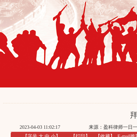
2023-04-03 11:02:17
来源：盈科律师一日
【字号
大
中
小
】
【
打印
】
【收藏】
E-mail推