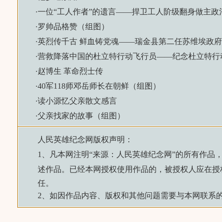
·
一位“工人作者”的遗言——捍卫工人阶级翻身做主政
·
罗帅品格赞（组图）
·
英烈传千古 鲜血铸党魂——瑞金县第二任苏维埃政
·
营救降落中国的杜立特行动飞行员——纪念杜立特行动
·
赵博生 革命烈士传
·
40军118师邓岳师长在朝鲜（组图）
·
读小源忆父亲散文感言
·
父亲找家的故事（组图）
人民英雄纪念网
版权声明：
1、凡本网注明“来源：
人民英雄纪念网
”的所有作品
述作品。已经本网授权使用作品的，被授权人应在授
任。
2、如因作品内容、版权和其他问题需要与本网联系的，请来信：