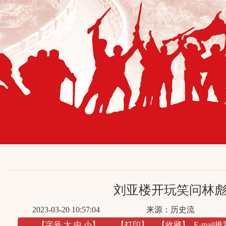
刘亚楼开玩笑问林
2023-03-20 10:57:04
来源：历史流
【字号
大
中
小
】
【
打印
】
【收藏】
E-mail推