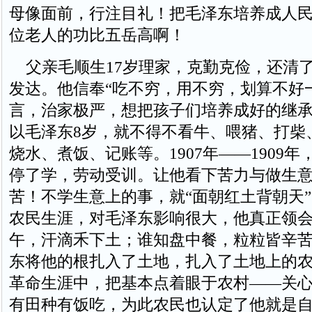
母像面前，行注目礼！把毛泽东培养成人
位老人的功比五岳高啊！
父亲毛顺生17岁理家，克勤克俭，还清
发达。他信奉“吃不穷，用不穷，划算不好
言，治家极严，想把孩子们培养成好的继
以毛泽东8岁，就不得不看牛、喂猪、打柴
烧水、煮饭、记账等。1907年——1909
停了学，劳动受训。让他看下苦力与做生
苦！不学生意上的事，就“面朝红土背朝天
农民生涯，对毛泽东影响很大，他真正领会
午，汗滴禾下土；谁知盘中餐，粒粒皆辛苦
东将他的根扎入了土地，扎入了土地上的
革命生涯中，把基本点着眼于农村——关
有田种有饭吃，为此农民也认定了他就是