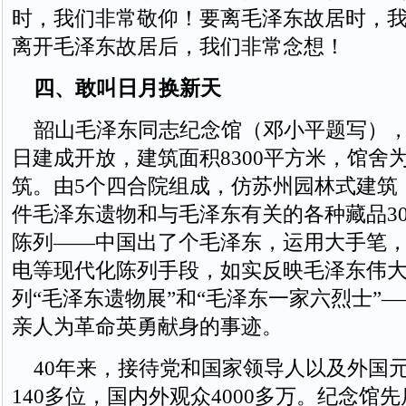
时，我们非常敬仰！要离毛泽东故居时，
离开毛泽东故居后，我们非常念想！
四、敢叫日月换新天
韶山毛泽东同志纪念馆（邓小平题写），于1
日建成开放，建筑面积8300平方米，馆舍
筑。由5个四合院组成，仿苏州园林式建筑，
件毛泽东遗物和与毛泽东有关的各种藏品30
陈列——中国出了个毛泽东，运用大手笔
电等现代化陈列手段，如实反映毛泽东伟
列“毛泽东遗物展”和“毛泽东一家六烈士”
亲人为革命英勇献身的事迹。
40年来，接待党和国家领导人以及外国
140多位，国内外观众4000多万。纪念馆