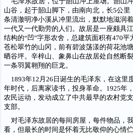
毛泽东故居，位于韶山冲上屋场。韶山冲
山谷，起于韶山脚下，由南向北，长5公里，
条清澈明净小溪从冲里流出，默默地滋润
一代又一代勤劳的人们。故居是一座颇具
结构的“凹”字形农舍，总建筑面积有470
苍松翠竹的山冈，前有碧波荡漾的荷花池
晒谷坪。辛梓山、象鼻山在故居处自然断
一条羽翼翱翔的巨龙。
1893年12月26日诞生的毛泽东，在这里
年时代，后离家读书，投身革命。1925年
农民运动，发动成立了中共最早的农村党
支部。
对毛泽东故居的每间房屋，每件物品，我
看，但最长的时间是怀着无比敬仰的心情