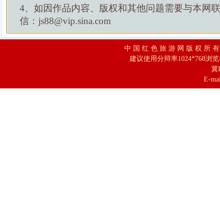
4、如因作品内容、版权和其他问题需要与本网
信：js88@vip.sina.com
中 国 红 色 旅 游 网 版 权 所 
建议使用分辩率1024*768浏
冀I
E-mai