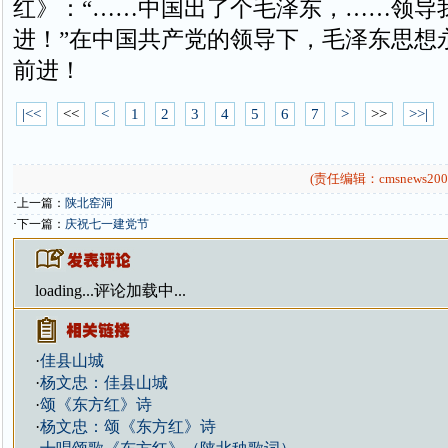
红》：“……中国出了个毛泽东，……领导
进！”在中国共产党的领导下，毛泽东思想
前进！
|<<
<<
<
1
2
3
4
5
6
7
>
>>
>>|
(责任编辑：cmsnews200
·上一篇：
陕北窑洞
·下一篇：
庆祝七一建党节
loading...
评论加载中...
·
佳县山城
·
杨文忠：佳县山城
·
颂《东方红》诗
·
杨文忠：颂《东方红》诗