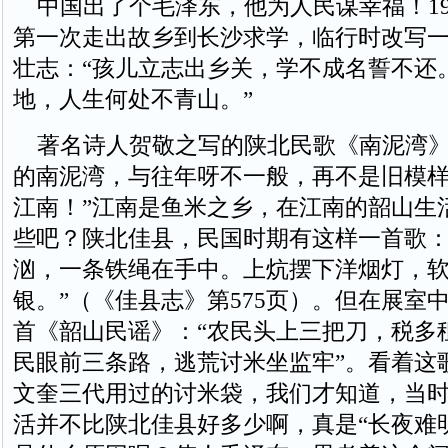
中国出了个毛泽东，他为人民谋幸福！19
第一次走出故乡到长沙求学，临行时改写
壮志：“孩儿立志出乡关，学不成名誓不还
地，人生何处不青山。”
著名诗人贺敬之写的陕北民歌《南泥湾》
的南泥湾，与往年呀不一般，再不是旧模
江南！”江南是鱼米之乡，在江南的韶山生
些吧？陕北佳县，民国时期有这样一首歌：
汹，一条铁绳在手中。上炕摆下洋烟灯，
银。”（《佳县志》第575页）。但在展室
首《韶山民谣》：“农民头上三把刀，税多
民眼前三条路，逃荒讨米坐监牢”。看着这
文奎三代用过的讨米袋，我们才知道，当
活并不比陕北佳县好多少啊，真是“长夜难