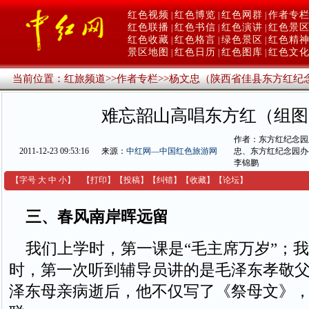
红色视频
红色博览
红色网群
作者专
|
|
|
红色联播
红色书信
红色演讲
红色景
|
|
|
红色收藏
红色格言
绿色景区
红色精
|
|
|
景区地图
红色日历
红色图库
红色文
|
|
|
当前位置：
红旅频道
>>
作者专栏
>>
杨文忠（陕西省佳县东方红纪
难忘韶山高唱东方红（组图
作者：东方红纪念园
2011-12-23 09:53:16
来源：
中红网—中国红色旅游网
忠、东方红纪念园办
李锦鹏
【字号
大
中
小
】
【
打印
】
【
投稿
】
【
纠错
】
【收藏】
【
论坛
】
三、春风南岸晖远留
我们上学时，第一课是“毛主席万岁”；我
时，第一次听到辅导员讲的是毛泽东孝敬
泽东母亲病逝后，他不仅写了《祭母文》