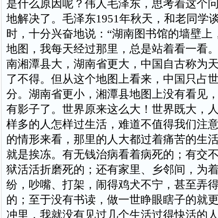
是什么原因呢？伟人毛泽东，思考着这个
地解决了。毛泽东1951年秋天，和老同学
时，十分兴奋地说：“湖南图书馆的墙壁上
地图，我每天经过那里，总是站着看一看
南湘潭县大，湖南省更大，中国自古称为
了不得。但从这个地图上看来，中国只占
分。湖南省更小，湘潭县地图上没有看见
有影子了。世界原来这么大！世界既大，
样多的人怎样过生活，难道不值得我们注
的情形来看，那里的人大都过着痛苦的生
就是挨冻。有无钱治病看着病死的；有交
狱活活折磨死的；还有家里、乡邻间，为
纷，吵嘴、打架，闹得鸡犬不宁，甚至弄
的；至于没有书读，做一世睁眼瞎子的就
冲里，我就没有见过几个生活过得快活的