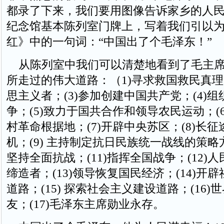
都录了下来，我们要用图像告诉家乡的人
纪念馆基本陈列室门牌上，写着我们引以
红》中的一句词：“中国出了个毛泽东！”
从陈列室中我们可以清楚地看到了毛主席
所走过的伟大道路：（1)寻求救国救民真理；
思主义者；(3)参加创建中国共产党；(4)
争；(5)致力于国共合作和领导农民运动；(
村革命根据地；(7)开辟中央苏区；(8)长
机；(9) 主持制定抗日民族统一战线的策略方
坚持全面抗战；(11)指挥全国战争；(12)
缔造者；(13)领导恢复国民经济；(14)开
道路；(15) 探索社会主义建设道路；(16
友；(17)毛泽东主席勋业永存。