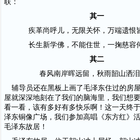
联：
其一
疾革尚呼儿，无限关怀，万端遗恨
长生新学佛，不能住世，一掬慈容
其二
春风南岸晖远留，秋雨韶山洒泪
辅导员还在黑板上画了毛泽东住过的房屋
屋就深深地刻在了我们的脑海里，我们想
看一看，该有多好有多快乐啊！这一天终
泽东铜像广场，我们参加高唱《东方红》
毛泽东故居！