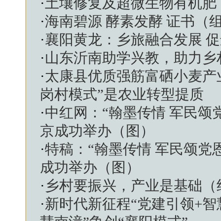
·
土壤修复及超微生物有机肥
·
海南碧源 酵素发酵 证书（
·
襄阳黄龙：乡旅融合发展 
·
山东沂南助学兴教，助力乡
·
太康县优质强筋富硒小麦产
岗村模式”是农业转型提质
·
中红网：“翰墨传情 军民颂
京成功举办（图）
·
特稿：“翰墨传情 军民颂党
成功举办（图）
·
乡村要振兴，产业是基础（
·
新时代新征程“党建引领+智