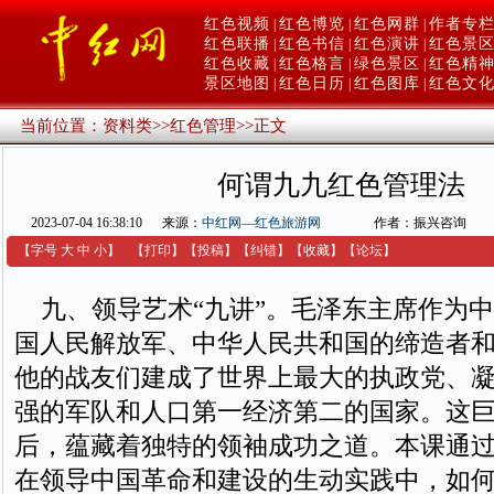
红色视频
红色博览
红色网群
作者专
|
|
|
红色联播
红色书信
红色演讲
红色景
|
|
|
红色收藏
红色格言
绿色景区
红色精
|
|
|
景区地图
红色日历
红色图库
红色文
|
|
|
当前位置：
资料类
>>
红色管理
>>
正文
何谓九九红色管理法
2023-07-04 16:38:10
来源：
中红网—红色旅游网
作者：振兴咨询
【字号
大
中
小
】
【
打印
】
【
投稿
】
【
纠错
】
【收藏】
【
论坛
】
九、领导艺术“九讲”。毛泽东主席作为中
国人民解放军、中华人民共和国的缔造者
他的战友们建成了世界上最大的执政党、
强的军队和人口第一经济第二的国家。这
后，蕴藏着独特的领袖成功之道。本课通
在领导中国革命和建设的生动实践中，如