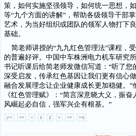
策，如何实施坚强领导，如何统一思想，
等“九个方面的讲解”，帮助各级领导干部
艺术，为当好组织或团队的领军人物打下
基础。
简老师讲授的“九九红色管理法”课程，受
的普遍好评。中国中车株洲电力机车研究
书记听课后给简老师发微信写道：“听了您
深受启发，传承红色基因让我们更有信心
融合发展理念让企业健康成长更加稳健。”
《红色管理赋》：“简言深意晓大义，振奋
风崛起必自信，强军兴企有根基。”
|<<
<<
<
1
2
>
>>
>>|