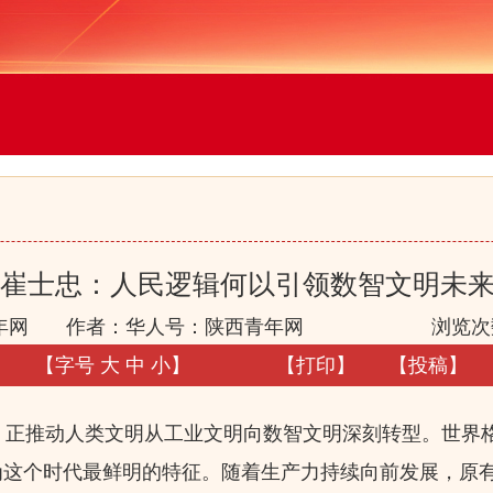
崔士忠：人民逻辑何以引领数智文明未
年网
作者：华人号：陕西青年网
浏览次
【字号
大
中
小
】
【
打印
】
【
投稿
】
正推动人类文明从工业文明向数智文明深刻转型。世界
为这个时代最鲜明的特征。随着生产力持续向前发展，原