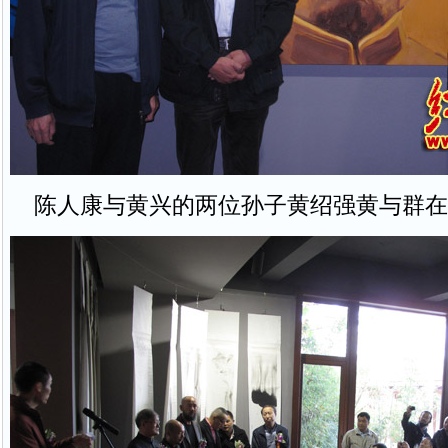
陈人康与黄兴的两位孙子黄绍强黄与群在