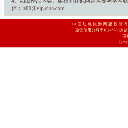
4、如因作品内容、版权和其他问题需要与本网
信：js88@vip.sina.com
中 国 红 色 旅 游 网 版 权 所 
建议使用分辩率1024*768浏
冀I
E-mai