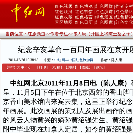
红色视频
红色博览
红色网群
作者专
|
|
|
红色联播
红色书信
红色演讲
红色景
|
|
|
红色收藏
红色格言
绿色景区
红色精
|
|
|
景区地图
红色日历
红色图库
红色文
|
|
|
当前位置：
红旅频道
>>
作者专栏
>>
陈人康（开国上将陈士榘之子
纪念辛亥革命一百周年画展在京开
2011-12-26 10:38:18
来源：
中红网—中国红色旅游网
作者：陈人康
【字号
大
中
小
】
【
打印
】
【
投稿
】
【
纠错
】
【收藏】
【
论坛
】
中红网北京2011年11月8日电（陈人康）
呈，11月5日下午在位于北京西郊的香山脚
京香山美术馆内来宾云集，这里正举行纪念
年画展。此次画展的策划人及展出画作的画
的风云人物黄兴的嫡孙黄绍强先生。黄绍强
附中毕业现在加拿大定居，如今的黄绍强是