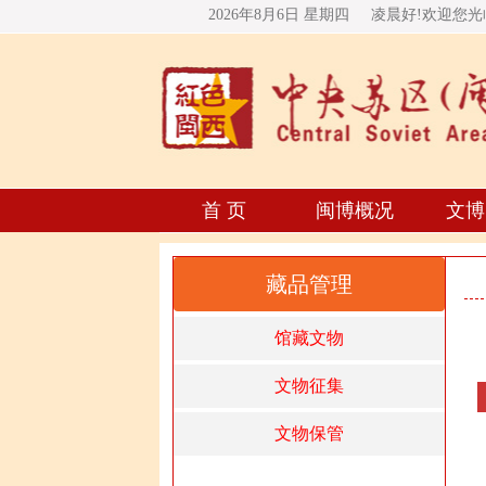
2026年8月6日 星期
四
凌晨好!欢迎您
首 页
闽博概况
文博
藏品管理
馆藏文物
文物征集
文物保管