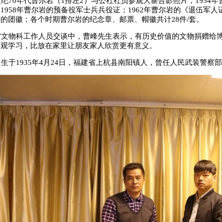
世纪70年代曹尔岩（1排左2）与公社社员参观大寨合影照片；195
1958年曹尔岩的预备役军士兵兵役证；1962年曹尔岩的《退伍军人证
的团徽；各个时期曹尔岩的纪念章、邮票、帽徽共计28件/套。
文物科工作人员交谈中，曹峰先生表示，有历史价值的文物捐赠给博
参观学习，比放在家里让朋友家人欣赏更有意义。
于1935年4月24日，福建省上杭县南阳镇人，曾任人民武装警察