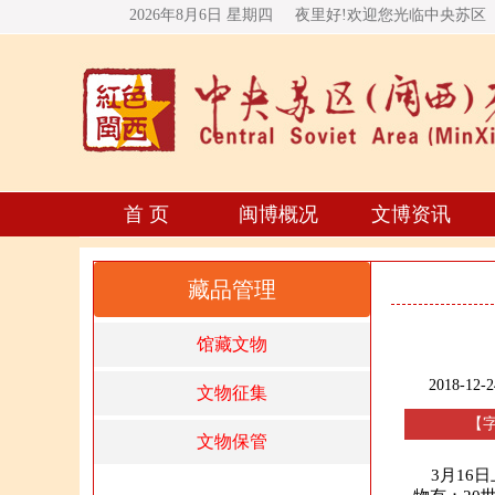
2026年8月6日 星期
四
夜里好!欢迎您光临中央苏区
首 页
闽博概况
文博资讯
藏品管理
馆藏文物
2018-12-2
文物征集
【
文物保管
3月16