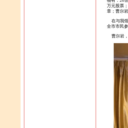
物有：20
万元股票；
章；曹尔岩
在与我馆
全市市民
曹尔岩，生