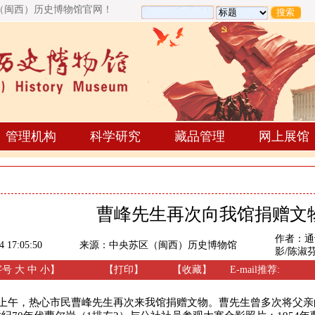
（闽西）历史博物馆官网！
管理机构
科学研究
藏品管理
网上展馆
曹峰先生再次向我馆捐赠文
作者：通
4 17:05:50
来源：
中央苏区（闽西）历史博物馆
影/陈淑
字号
大
中
小
】
【
打印
】
【收藏】
E-mail推荐:
日上午，热心市民曹峰先生再次来我馆捐赠文物。曹先生曾多次将父亲