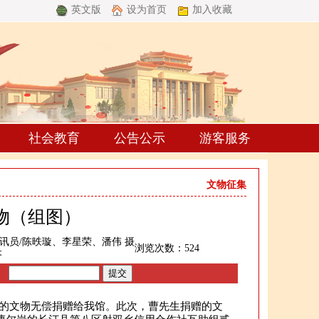
英文版
设为首页
加入收藏
社会教育
公告公示
游客服务
文物征集
物（组图）
讯员/陈昳璇、李星荣、潘伟 摄
浏览次数：
524
芬
的文物无偿捐赠给我馆。此次，曹先生捐赠的文