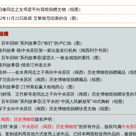
启修同志之女邓彦平向我馆捐赠文物（组图）
952年11月22日路易·艾黎致范绍康的信（图）
 百年回响”系列故事⑦|“铁打”的卢仁灿（图）
陈列故事 ⑭|中央苏区第一家出版发行机构《闽西列宁书局》
帅 百年回响”系列故事⑥|梁思久:一枚金戒指的重托（图）
陈列故事⑬ |情牵汀州老古井
信仰——俞水养同志之子再向中央苏区（闽西）历史博物馆捐赠藏品（组
罗沱良向中央苏区（闽西）历史博物馆捐赠藏品（组图）
陈列故事⑫ |汀州筹款赢大柏地民心（图）
刘婷瑛、王竹桥等老同志之子向中央苏区（闽西）历史博物馆捐赠珍贵的
 百年回响”系列故事⑤|王平水的“中国人民解放军”48式胸标（组图）
军子女向中央苏区（闽西）历史博物馆捐赠珍贵文物（组图）
（闽西）历史博物馆
版权声明：
注明“来源：
中央苏区（闽西）历史博物馆
”的所有作品，版权均属
中央苏
编、复制或利用其他方式使用上述作品。已经本网授权使用作品的，被授权