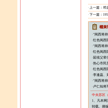
·上一篇：
邓
·下一篇：
1
·
“闽西将帅
·
红色闽西
·
“闽西将
·
红色闽西
·
延续父辈
·
热心市民
·
红色闽西
·
李逢蕊、
·
“闽西将帅
·
卢仁灿将
中央苏区
1、凡本网
转载、摘