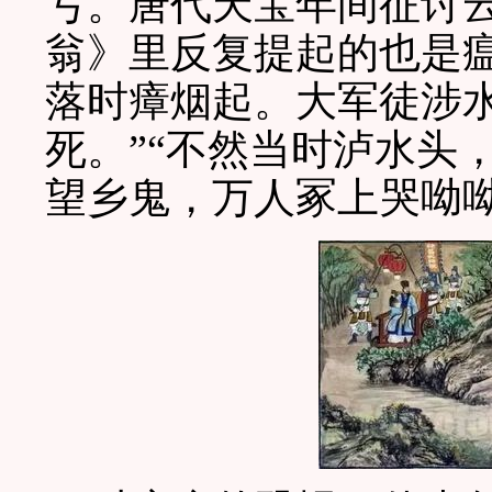
亏。唐代天宝年间征讨
翁》里反复提起的也是
落时瘴烟起。大军徒涉
死。”“不然当时泸水头
望乡鬼，万人冢上哭呦呦