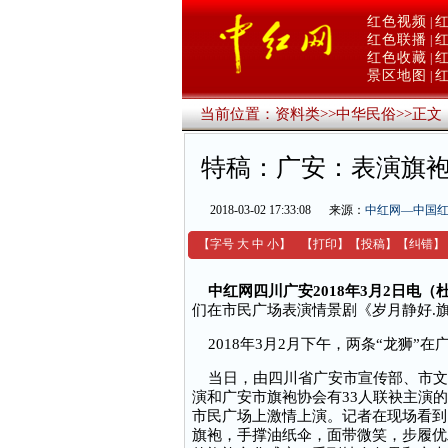
红色视频
|
红色联播
|
红色收藏
|
景区地图
|
当前位置：
资料类
>>
中华民俗
>>
正文
特稿：广安：表演旗袍
2018-03-02 17:33:08
来源：
中红网—中国
【字号
大
中
小
】
【
打印
】
【
投稿
】
【
纠错
】
中红网四川广安2018年3月2日电（
们在市民广场表演情景剧《岁月静好.
2018年3月2月下午，两条“龙狮”
当日，由四川省广安市宣传部、市文广
演和广安市旗袍协会有33人联袂主演
市民广场上激情上演。记者在现场看到
旗袍，手撑油纸伞，面带微笑，步履优