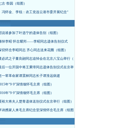
七古·祭园（组图）
、冯怀金、李锐：农工党连云港市委开展纪念“
图说谁参加了叶选宁的遗体告别（组图）
痛悼李昭 怀念耀邦——李昭同志遗体告别仪式
深切怀念李昭同志 齐心同志送来花圈（组图）
董必武之子董良翮同志追悼会在北京八宝山举行（
最后一位开国中将王秉璋同志遗体告别仪式在京举
老一辈革命家谭震林同志长子谭淮远病逝
015年“9·9”深情缅怀毛主席（组图）
016年“9·9”深情缅怀毛主席（组图）
粟裕大将夫人楚青遗体送别仪式在京举行（组图）
李讷携家人来毛主席纪念堂深情怀念毛主席（组图