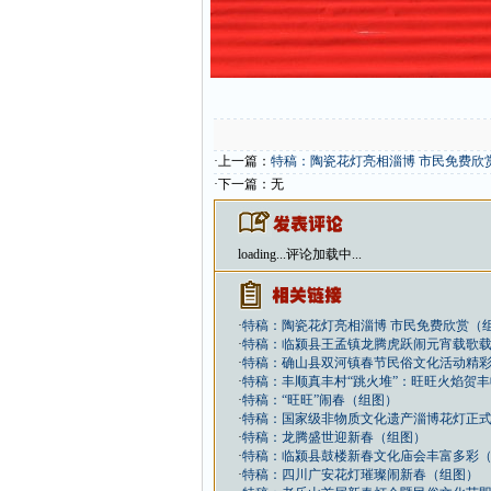
·上一篇：
特稿：陶瓷花灯亮相淄博 市民免费欣
·下一篇：无
loading...
评论加载中...
·
特稿：陶瓷花灯亮相淄博 市民免费欣赏（
·
特稿：临颍县王孟镇龙腾虎跃闹元宵载歌
·
特稿：确山县双河镇春节民俗文化活动精
·
特稿：丰顺真丰村“跳火堆”：旺旺火焰贺
·
特稿：“旺旺”闹春（组图）
·
特稿：国家级非物质文化遗产淄博花灯正
·
特稿：龙腾盛世迎新春（组图）
·
特稿：临颍县鼓楼新春文化庙会丰富多彩
·
特稿：四川广安花灯璀璨闹新春（组图）