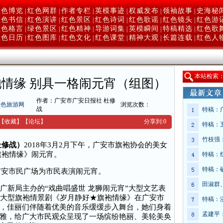
红色博览
红色网群
作者专栏
英模事迹
权威发布
领袖故事
史海秘
|
|
|
|
|
|
红色书信
红色演讲
红色景区
红色诗词
红色歌谣
红色镜头
红色游
|
|
|
|
|
|
红色格言
绿色景区
红色精神
导游词集
英模瞬间
特稿精选
红色歌
|
|
|
|
|
|
红色日历
红色图库
红色文化
红色课堂
精神大观
长篇连载
红色人
|
|
|
|
|
|
本
站检索
情缘 别具一格闹元宵（组图）
作者：广安市广安日报社 杜修
红色旅游网
浏览次数：
战
特稿：
【收藏】
【
论坛
】
分享到:
0
特稿：
竹枝强
杜修战）
2018年3月2月下午，广安市旗袍协会的美女
旗袍情缘》闹元宵。
特稿：
特稿：
在广安市民广场为市民表演闹元宵。
田淑群
新局主办的“戏曲唱盛世 龙狮闹元宵”大型文艺表
的大型旗袍情景剧《岁月静好★旗袍情缘》在广安市
特稿：
，佳丽们伴随着优美的音乐缓缓步入舞台，她们身着
孟建平
雅，给广大市民观众呈现了一场缤纷艳丽、美轮美奂