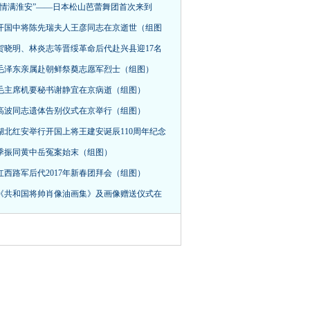
“情满淮安”——日本松山芭蕾舞团首次来到
开国中将陈先瑞夫人王彦同志在京逝世（组图
贺晓明、林炎志等晋绥革命后代赴兴县迎17名
毛泽东亲属赴朝鲜祭奠志愿军烈士（组图）
毛主席机要秘书谢静宜在京病逝（组图）
高波同志遗体告别仪式在京举行（组图）
湖北红安举行开国上将王建安诞辰110周年纪念
季振同黄中岳冤案始末（组图）
红西路军后代2017年新春团拜会（组图）
《共和国将帅肖像油画集》及画像赠送仪式在