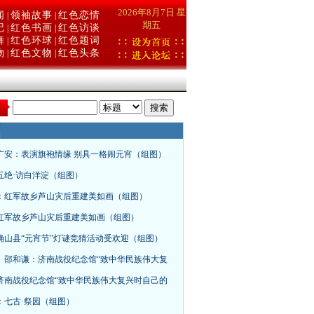
2026年8月7日 星
闻
领袖故事
红色恋情
|
|
期五
记
红色书画
红色访谈
|
|
舞
红色环球
红色题词
|
|
物
红色文物
红色头条
|
|
：
广安：表演旗袍情缘 别具一格闹元宵（组图）
五绝·访白洋淀（组图）
：红军故乡芦山灾后重建美如画（组图）
红军故乡芦山灾后重建美如画（组图）
确山县“元宵节”灯谜竞猜活动受欢迎（组图）
、邵和谦：济南战役纪念馆“致中华民族伟大复
济南战役纪念馆“致中华民族伟大复兴时自己的
：七古·祭园（组图）