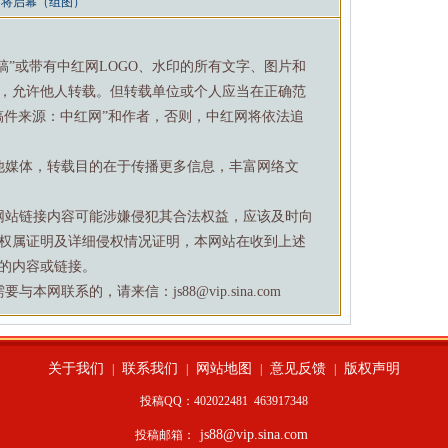
即将启幕（组图）
特稿”或带有中红网LOGO、水印的所有文字、图片和
，允许他人转载。但转载单位或个人应当在正确范
稿件来源：中红网”和作者，否则，中红网将依法追
他媒体，转载目的在于传播更多信息，丰富网络文
网站链接内容可能涉嫌侵犯其合法权益，应该及时向
权属证明及详细侵权情况证明，本网站在收到上述
的内容或链接。
网联系的，请来信：js88@vip.sina.com
关于我们
联系我们
网站地图
意见反馈
版权声明
|
|
|
|
投稿QQ：402022481
463917348
js88@vip.sina.com
投稿邮箱：