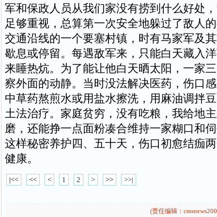
军和保政人员从我们家没有捞到什么好处，
足够重视，总算第一次安全地躲过了敌人的
交通沿线的一个要塞村镇，时有马家军及其
歇息或停留。每遇敌军来，只能白天藏入洋
来睡热炕。为了能让他白天晒太阳，一家三
察外面的动静。当时没法解决医药，伤口感
中草药熬煎水或用盐水擦洗，用麻油调拌豆
土法治疗。家庭贫穷，没有吃粮，我给地主
磨，还能挣一点面粉凑合维持一家糊口和伺
这样秘密养护四、五十天，伤口初愈结痂两
健康。
|<<
<<
<
1
2
>
>>
>>|
(责任编辑：cmsnews200