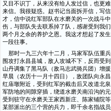
又目不识丁，从来没有给人发过信，也更难
来信。我很疑惑。赵书记当面拆开信，写信
才，信中说红军部队在水磨关的一次战斗中
伤，与部队失去联系掉了队，感谢受到我们
两个月之余的养护之恩。我这才想起了发生
一段往事。
那时一九三六年十二月，马家军队伍重兵
围攻打永昌县城，敌人攻城不下，反而受到
山丹调集了黑马队（敌马志武骑兵团）增援
早晨（农历十一月十四日），敌团队向永昌
红庙墩附近，受到红军的截击后又改道北泉
军防地的间隙穿插，绕道水磨关南沿沟的元
受到驻守在水磨关王家西新庄、陈家铺院等
某部派出的三个营的兵力，即千余名指战员