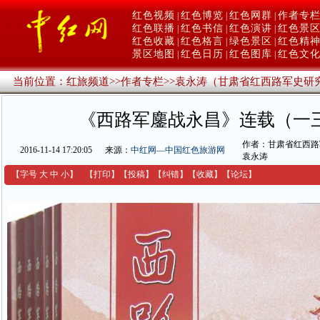
红色视频
红色博览
红色网群
作者专
|
|
|
红色联播
红色书信
红色演讲
红色景
|
|
|
红色收藏
红色格言
绿色景区
红色精
|
|
|
景区地图
红色日历
红色图库
红色文
|
|
|
当前位置：
红旅频道
>>
作者专栏
>>
袁永涛（甘肃省红西路军史研
《西路军鏖战永昌》连载（一
作者：甘肃省红西路
2016-11-14 17:20:05
来源：
中红网—中国红色旅游网
袁永涛
【字号
大
中
小
】
【
打印
】
【
投稿
】
【
纠错
】
【收藏】
【
论坛
】