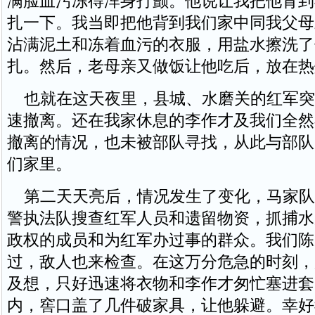
满脸血污冻得浑身打颤。他说让我把他背到
扎一下。我当即把他背到我们家中同我父母
沾满泥土和冻着血污的衣服，用盐水擦洗了
扎。然后，老母亲又做饭让他吃后，放在热
也就在这天夜里，县城、水磨关的红军突
速撤离。还在我家休息的李作才及我们全然
撤离的情况，也未被部队寻找，从此与部队
们家里。
第二天天亮后，情况发生了变化，马家队
警执法队搜查红军人员和遗留物资，抓捕水
政权的成员和为红军办过事的群众。我们陈
过，敌人也来检查。在这万分危急的时刻，
及想，只好迅速将衣物和李作才匆忙塞进套
内，窖口盖了几件破家具，让他躲避。幸好