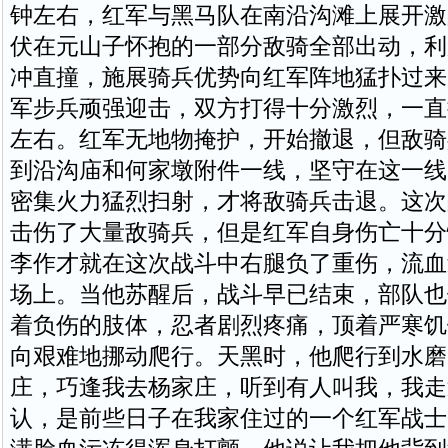
钟左右，红军与黑马队在南沿沟滩上展开激
伏在元山子怀抱的一部分敌骑全部出动，利
冲直撞，施展骑兵优势向红军阵地猛扑过来
军步兵顽强迎击，双方打得十分激烈，一直
左右。红军无地物掩护，开始撤退，但敌骑
到沿沟庙和何家墩附件一线，坚守在这一线
密集火力猛烈扫射，才将敌骑兵击退。这次
击伤了大量敌骑兵，但是红军自身伤亡十分
李作才就在这次战斗中右腿负了重伤，流血
场上。当他苏醒后，战斗早已结束，部队也
着负伤的肢体，忍者剧烈疼痛，顶着严寒饥
向艰难地挪动爬行。天黑时，他爬行到水磨
庄，巧逢我去杨家庄，听到有人叫我，我走
认，是前些日子在我家住过的一个红军战士