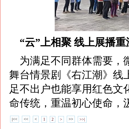
“云”上相聚 线上展播
为满足不同群体需要，微
舞台情景剧《右江潮》线
足不出户也能享用红色文
命传统，重温初心使命，
|<<
<<
<
>>
1
2
>
>>|