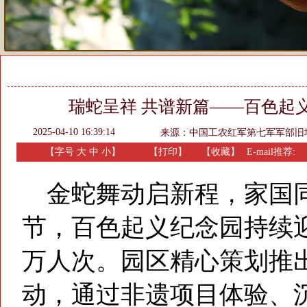
瑞蛇呈祥 共谱新篇——百色起
2025-04-10 16:39:14
来源：
中国工农红军第七军军部旧
【字号
大
中
小
】
【
打印
】
【收藏】
E-mail推荐:
金蛇舞动启新程，家国同庆
节，百色起义纪念园持续迎
万人次。园区精心策划推出
动，通过非遗项目体验、