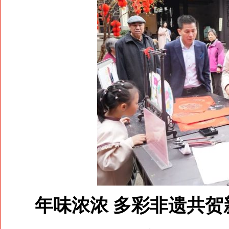
年味浓浓 多彩非遗共贺