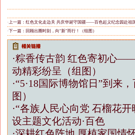
·上一篇：
红色文化走边关 共庆华诞守国疆——百色起义纪念园赴祖
·下一篇：
回顾出圈时刻，向“新”而行！（组图）
·
粽香传古韵 红色寄初心—
动精彩纷呈（组图）
·
“5·18国际博物馆日”到
图）
·
“各族人民心向党 石榴花
设主题文化活动·百色
·
深耕红色阵地 厚植家国情