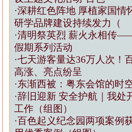
·
深耕红色阵地 厚植家国情
研学品牌建设持续发力（
·
清明祭英烈 薪火永相传——
假期系列活动
·
七天游客量达36万人次！
高涨、亮点纷呈
·
东渐西被：粤东会馆的时
·
辞旧迎新 安全护航｜我处
工作（组图）
·
百色起义纪念园两项案例获