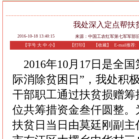
我处深入定点帮扶
2016-10-18 13:40:15
来源：
中国工农红军第七军军部
【字号
大
中
小
】
【
打印
】
【收藏】
E-mail推荐:
2016年10月17日是全
际消除贫困日”，我处积
干部职工通过扶贫损赠筹
位共筹措资金叁仟圆整。
扶贫日当日由莫廷刚副主