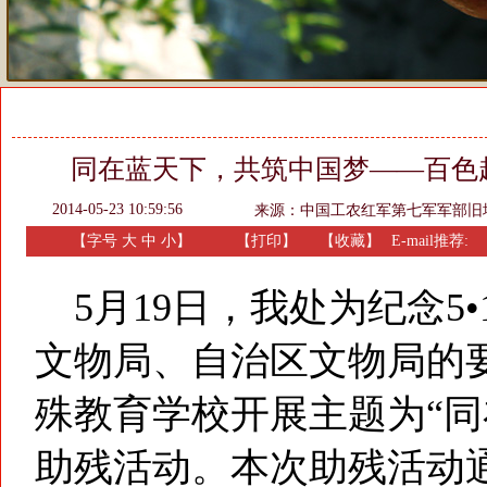
同在蓝天下，共筑中国梦——百色
2014-05-23 10:59:56
来源：
中国工农红军第七军军部旧
【字号
大
中
小
】
【
打印
】
【收藏】
E-mail推荐:
5月19日，我处为纪念5
文物局、自治区文物局的
殊教育学校开展主题为“同
助残活动。本次助残活动