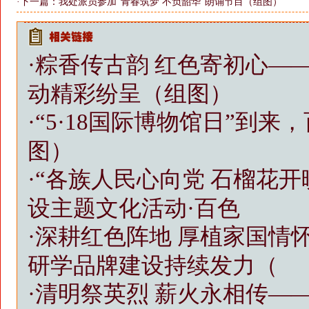
·下一篇：
我处派员参加“青春筑梦 不负韶华”朗诵节目（组图）
·
粽香传古韵 红色寄初心—
动精彩纷呈（组图）
·
“5·18国际博物馆日”到
图）
·
“各族人民心向党 石榴花
设主题文化活动·百色
·
深耕红色阵地 厚植家国情
研学品牌建设持续发力（
·
清明祭英烈 薪火永相传——