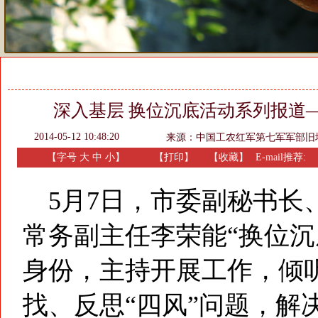
深入基层 换位沉底活动系列报道
2014-05-12 10:48:20
来源：
中国工农红军第七军军部旧
【字号
大
中
小
】
【
打印
】
【收藏】
E-mail推荐:
5月7日，市委副秘书长
常务副主任李荣能“换位沉
身份，主持开展工作，倾
找、反思“四风”问题，解