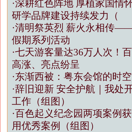
·
深耕红色阵地 厚植家国情
研学品牌建设持续发力（
·
清明祭英烈 薪火永相传——
假期系列活动
·
七天游客量达36万人次！
高涨、亮点纷呈
·
东渐西被：粤东会馆的时空
·
辞旧迎新 安全护航｜我处
工作（组图）
·
百色起义纪念园两项案例获
用优秀案例（组图）