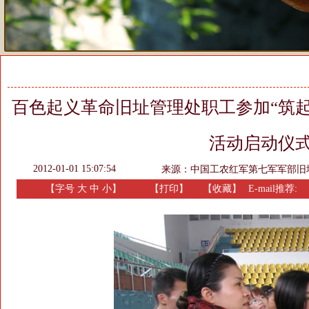
百色起义革命旧址管理处职工参加“筑
活动启动仪
2012-01-01 15:07:54
来源：
中国工农红军第七军军部旧
【字号
大
中
小
】
【
打印
】
【收藏】
E-mail推荐: