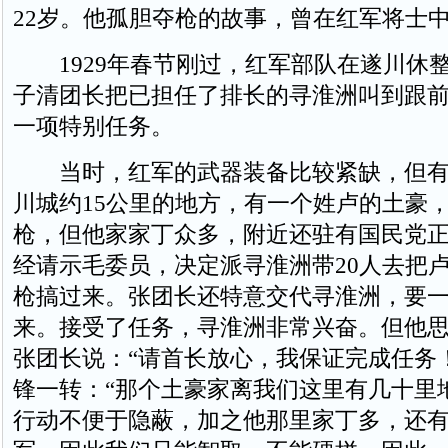
22岁。他孤胆夺枪的故事，曾在红军将士
1929年春节刚过，红军部队在遂川休
子清团长把已担任了排长的寻淮洲叫到跟
一项特别任务。
当时，红军的武器装备比较紧缺，但有
川城约15公里的地方，有一个姓卢的土豪，
枪，但他家家丁众多，附近还驻有国民党
经请示毛委员，决定派寻淮洲带20人去把卢
枪搞过来。张团长还特意交代寻淮洲，要
来。接受了任务，寻淮洲非常兴奋。但他
张团长说：“请首长放心，我保证完成任务
锋一转：“那个土豪家离我们这里有几十里地
行动不便于隐蔽，加之他那里家丁多，还