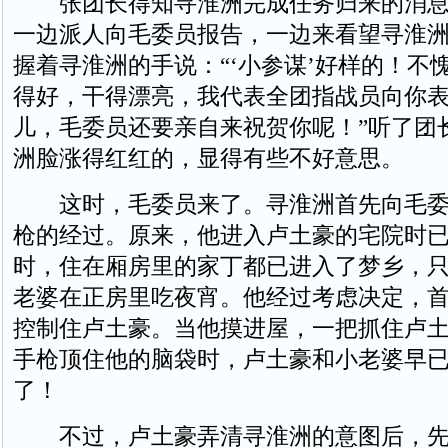
张团长得知寻淮洲完成任务归来的消息
一边派人向毛委员报告，一边来看望寻淮
握着寻淮洲的手说：“‘小参谋’好样的！不愧
得好，干得漂亮，我代表全团指战员向你
儿，毛委员还要亲自来祝贺你呢！”听了团
洲脸涨得红红的，显得有些不好意思。
这时，毛委员来了。寻淮洲首先向毛委
枪的经过。原来，他进入卢土豪的宅院时
时，住在厢房里的家丁都已进入了梦乡，
老婆在正房里吃夜宵。他经过考虑决定，
控制住卢土豪。当他摸进屋，一把抓住卢
手枪顶住他的脑袋时，卢土豪和小老婆早
了！
不过，卢土豪弄清寻淮洲的意图后，先