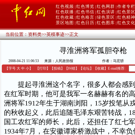
红色视频
红色博览
红色网群
作者专
|
|
|
红色联播
红色书信
红色演讲
红色景
|
|
|
红色收藏
红色格言
绿色景区
红色精
|
|
|
景区地图
红色日历
红色图库
红色文
|
|
|
当前位置：
资料类
>>
英模事迹
>>
正文
寻淮洲将军孤胆夺枪
2008-04-21 11:06:53
来源：人民政协报
作者：马宏骄
【字号
大
中
小
】
【
打印
】
【
投稿
】
【
纠错
】
【
论坛
】
【收藏】
E-mail推荐:
提起寻淮洲这个名字，很多人都会感到
在红军时期，他可是我军一名赫赫有名的
洲将军1912年生于湖南浏阳，15岁投笔从
的秋收起义，此后追随毛泽东艰苦转战，1
国工农红军的师长，此后，还担任了红七
1934年7月，在安徽谭家桥激战中，不幸