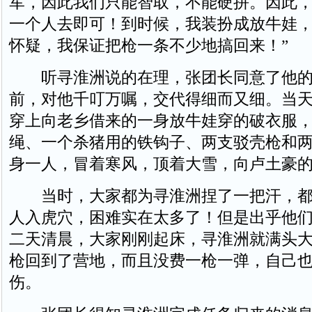
军，因此我们只能智取，不能硬拼。因此
一个人去即可！到时候，我装扮成放牛娃
怀疑，我保证把枪一条不少地搞回来！”
听寻淮洲说的在理，张团长同意了他的
前，对他千叮万嘱，交代得细而又细。当
穿上向老乡借来的一身放牛娃穿的破衣服
绳、一个杀猪用的铁钩子、两支驳壳枪和
身一人，冒着寒风，顶着大雪，向卢土豪
当时，大家都为寻淮洲捏了一把汗，都
人入虎穴，困难实在太多了！但是出乎他
二天清晨，大家刚刚起床，寻淮洲就满头大
枪回到了营地，而且没费一枪一弹，自己
伤。