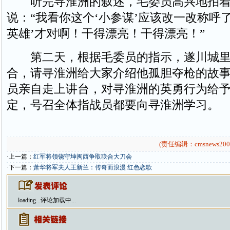
听完寻淮洲的叙述，毛委员高兴地拍着
说：“我看你这个‘小参谋’应该改一改称呼
英雄’才对啊！干得漂亮！干得漂亮！”
第二天，根据毛委员的指示，遂川城里
合，请寻淮洲给大家介绍他孤胆夺枪的故
员亲自走上讲台，对寻淮洲的英勇行为给
定，号召全体指战员都要向寻淮洲学习。
(责任编辑：cmsnews200
·上一篇：
红军将领饶守坤闽西争取联合大刀会
·下一篇：
萧华将军夫人王新兰：传奇而浪漫 红色恋歌
loading...
评论加载中...