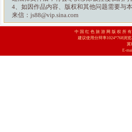
4、如因作品内容、版权和其他问题需要与
来信：js88@vip.sina.com
中 国 红 色 旅 游 网 版 权 所 
建议使用分辩率1024*768浏
冀I
E-mai