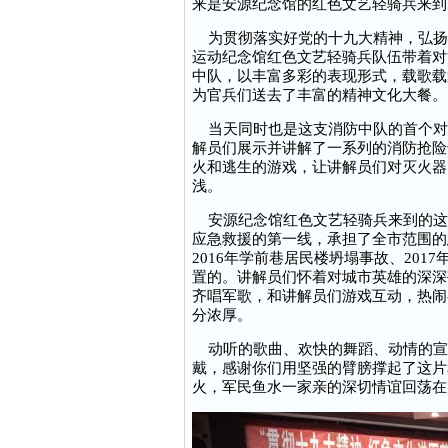
来是安源纪念馆的红色文艺轻骑兵来到
为贯彻落实好党的十九大精神，弘扬
运动纪念馆红色文艺轻骑兵队伍带着对
中队，以丰富多彩的表现形式，载歌载
为官兵们送去了丰富的精神文化大餐。
当天同时也是这支消防中队的首个对
解员们展示并讲解了一系列的消防抢险
火和逃生的游戏，让讲解员们对灭火器
浅。
安源纪念馆红色文艺轻骑兵来到的这
应急救援的第一线，承担了全市范围的
2016年学前巷居民楼坍塌事故、20
置的。讲解员们怀着对城市英雄的深深
齐唱军歌，和讲解员们游戏互动，热闹
分浓厚。
动听的歌曲、欢快的舞蹈、动情的宣
戴，感谢你们用坚强的臂膀撑起了这片
火，军民鱼水一家亲的深切情谊回荡在