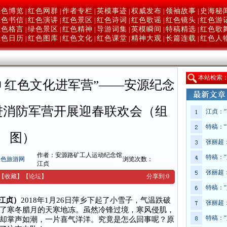
红色博览
红色网群
作者专栏
英模事迹
权威发布
领袖故事
史海秘
|
|
|
|
|
|
红色书信
红色演讲
红色景区
红色诗词
红色歌谣
红色镜头
红色游
|
|
|
|
|
|
红色格言
绿色景区
红色精神
导游词集
英模瞬间
特稿精选
红色歌
|
|
|
|
|
|
红色日历
红色图库
红色文化
红色课堂
精神大观
长篇连载
红色人
|
|
|
|
|
|
本
站检索
 红色文化进军营”——安源纪念
进消防军营开展迎春联欢会（组
江贞：
特稿：
图）
张丽超
作者：安源路矿工人运动纪念馆
特稿：
红色旅游网
浏览次数：
江贞
张丽超
【收藏】
【
论坛
】
分享到:
0
特稿：
（江贞）
2018年1月26日萍乡下起了小雪子，气温跌破
张丽超
了寒冬腊月的天寒地冻。虽然冷锋过境，寒风侵肌，
特稿：
却掌声如潮，一片喜气洋洋。究竟是怎么回事呢？原