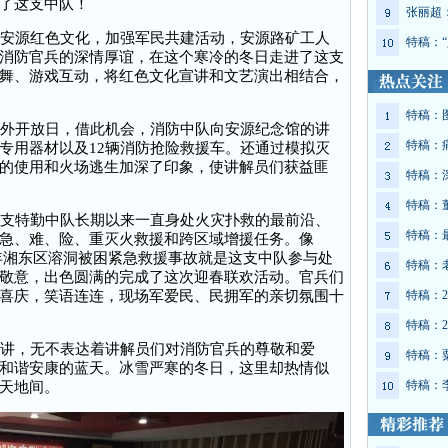
了这支中队！
张丽超：
安源红色文化，加强军民共建活动，安源路矿工人
特稿：“
消防官兵的深情厚谊，在这个寒冷的冬日走进了这支
舞、游戏互动，将红色文化宣讲和文艺演出相结合，
特稿：
外开放日，借此机会，消防中队向安源纪念馆的讲
特稿：
专用器材以及12辆消防抢险救援车。还通过模拟灭
的使用和火场逃生加深了印象，使讲解员们获益匪
特稿：
特稿：
支特勤中队长期以来一直身处火灾扑救的最前沿、
特稿：
急、难、险、重灭火救援和跨区域增援任务。像
17年湘东区溶洞被困紧急救援事故就是这支中队参与处
特稿：
敬意，出色圆满的完成了这次迎春联欢活动。官兵们
喜庆，笑语连连，现场军爱民、民拥军的亲切氛围十
特稿：2
特稿：2
讲，无不表达着讲解员们对消防官兵的尊敬和爱
特稿：
和谐安康的蓝天。冰雪严寒的冬日，这里却热情似
特稿：
天地间。