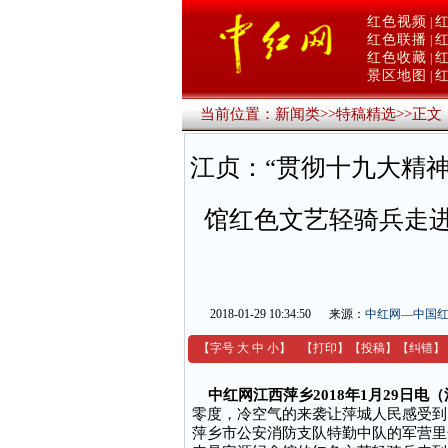
红色视频
|
红色联播
|
红色收藏
|
景区地图
|
当前位置：
新闻类
>>
特稿精选
>>
正文
江贞：“贯彻十九大精神
馆红色文艺轻骑兵走
2018-01-29 10:34:50
来源：
中红网—中国
【字号
大
中
小
】
【
打印
】
【
投稿
】
【
纠错
】
中红网江西萍乡2018年1月29日电
零度，冷空气的来袭让萍城人民感受到
萍乡市公安消防支队特勤中队的军营里