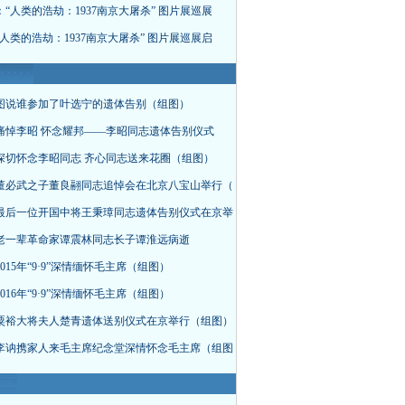
“人类的浩劫：1937南京大屠杀” 图片展巡展
人类的浩劫：1937南京大屠杀” 图片展巡展启
图说谁参加了叶选宁的遗体告别（组图）
痛悼李昭 怀念耀邦——李昭同志遗体告别仪式
深切怀念李昭同志 齐心同志送来花圈（组图）
董必武之子董良翮同志追悼会在北京八宝山举行（
最后一位开国中将王秉璋同志遗体告别仪式在京举
老一辈革命家谭震林同志长子谭淮远病逝
015年“9·9”深情缅怀毛主席（组图）
016年“9·9”深情缅怀毛主席（组图）
粟裕大将夫人楚青遗体送别仪式在京举行（组图）
李讷携家人来毛主席纪念堂深情怀念毛主席（组图