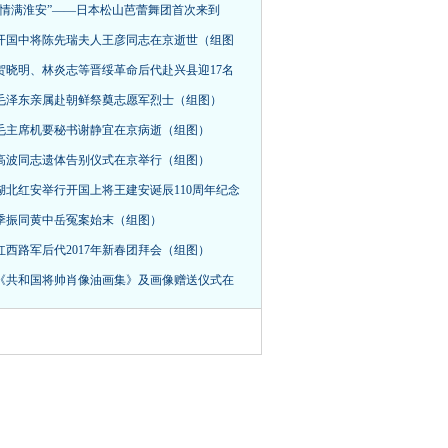
“情满淮安”——日本松山芭蕾舞团首次来到
开国中将陈先瑞夫人王彦同志在京逝世（组图
贺晓明、林炎志等晋绥革命后代赴兴县迎17名
毛泽东亲属赴朝鲜祭奠志愿军烈士（组图）
毛主席机要秘书谢静宜在京病逝（组图）
高波同志遗体告别仪式在京举行（组图）
湖北红安举行开国上将王建安诞辰110周年纪念
季振同黄中岳冤案始末（组图）
红西路军后代2017年新春团拜会（组图）
《共和国将帅肖像油画集》及画像赠送仪式在