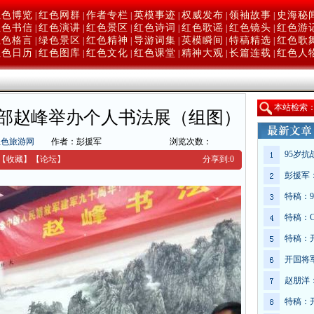
红色博览
红色网群
作者专栏
英模事迹
权威发布
领袖故事
史海秘
|
|
|
|
|
|
红色书信
红色演讲
红色景区
红色诗词
红色歌谣
红色镜头
红色游
|
|
|
|
|
|
红色格言
绿色景区
红色精神
导游词集
英模瞬间
特稿精选
红色歌
|
|
|
|
|
|
红色日历
红色图库
红色文化
红色课堂
精神大观
长篇连载
红色人
|
|
|
|
|
|
本
站检索
干部赵峰举办个人书法展（组图）
红色旅游网
作者：彭援军
浏览次数：
95岁
【收藏】
【
论坛
】
分享到:
0
彭援军
特稿：
特稿：
特稿：
开国将
赵朋洋
特稿：