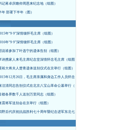
书记蒋卓庆瞻仰周恩来纪念地（组图）
半年 部署下半年（图）
015年“9·9”深情缅怀毛主席（组图）
016年“9·9”深情缅怀毛主席（组图）
图说谁参加了叶选宁的遗体告别（组图）
李讷携家人来毛主席纪念堂深情怀念毛主席（组图
粟裕大将夫人楚青遗体送别仪式在京举行（组图）
015年12月26日，毛主席亲属和身边工作人员怀念
张洁清同志告别仪式在北京八宝山革命公墓举行（
首都各界数千人送别万里同志（组图）
张震将军送别会在京举行（组图）
四野后代庆祝抗战胜利七十周年暨纪念进军东北七