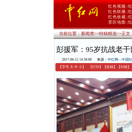
红色视频
|
红色联播
|
红色收藏
|
景区地图
|
当前位置：
新闻类
>>
特稿精选
>>
正文
彭援军：95岁抗战老
2017-06-12 14:58:08
来源：
中红网—中国
【字号
大
中
小
】
【
打印
】
【
投稿
】
【
纠错
】