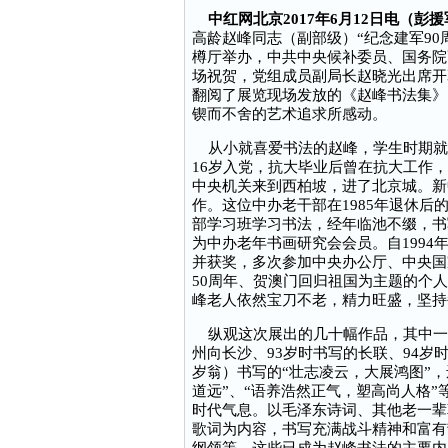
中红网北京2017年6月12日电（彭
高龄赵峰同志（副部级）“纪念建军9
樽厅举办，中共中央候补委员、国务院
场祝贺，党组成员副局长赵晓光出席开
翻阅了展览现场发放的《赵峰书法集》
锲而不舍的艺术追求所感动。
从小就喜爱书法的赵峰，学生时期就
16岁入党，抗大毕业后曾在抗大工作
中央机关来到西柏坡，进了北京城。新
作。这位中办老干部在1985年退休后
部学习班学习书法，经年临池不缀，书
为中办老年书画研究会会员。自199
并获奖，多次参加中央办公厅、中央国
50周年、贺澳门回归祖国为主题的个
峰老人依然宝刀不老，精力旺盛，坚持
纵观这次展出的几十幅作品，其中一些
州向长沙、93岁时书写的长联、94岁
岁翁）书写的“壮志凌云，大展鸿图”
道远”、“语养浩然正气，塑高尚人格”
时代气息。以毛泽东诗词、其他老一辈
歌词为内容，书写充满战斗精神和富有