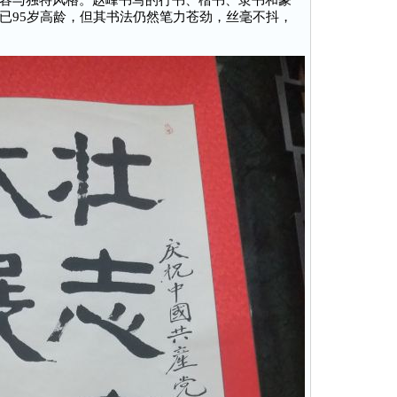
容与独特风格。赵峰书写的行书、楷书、隶书和篆
已95岁高龄，但其书法仍然笔力苍劲，丝毫不抖，