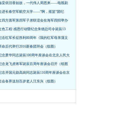
海棠依旧香如故，一代伟人周恩来——电视剧
走进长春空军航空大学——“啊，摇篮”团纪
红四方面军第四军子弟联谊会在海军四招举办
红色工程·感恩行动暨纪念朱德总司令诞辰13
纪念红军长征胜利80周年《我的红军母亲蒲文
革命后代举行2016新春团拜会（组图）
纪念萧华同志诞辰100周年座谈会在北京人民大
纪念龙飞虎将军诞辰百周年座谈会召开（组图
纪念开国元勋高岗同志诞辰110周年座谈会在京
社会各界送别百岁老人汪东兴（组图）