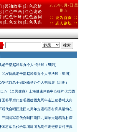
2026年8月7日 星
闻
领袖故事
红色恋情
|
|
期五
记
红色书画
红色访谈
|
|
舞
红色环球
红色题词
|
|
物
红色文物
红色头条
|
|
：
抗战老干部赵峰举办个人书法展（组图）
：95岁抗战老干部赵峰举办个人书法展（组图）
95岁抗战老干部赵峰举办个人书法展（组图）
CCTV《全民健身》上海健康体验中心授牌仪式圆
开国将军后代合唱团建团九周年走进稻香村庆典
军后代合唱团建团九周年走进稻香村庆典活动在
：开国将军后代合唱团建团九周年走进稻香村庆
开国将军后代合唱团建团九周年走进稻香村庆典