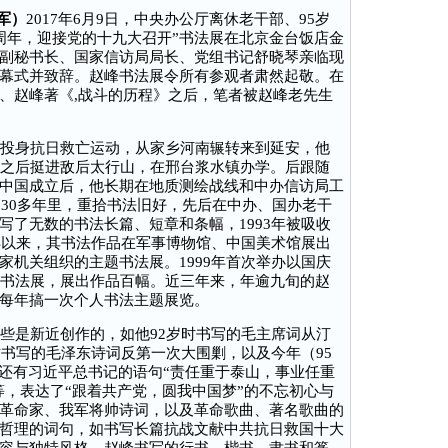
援军）
2017年6月9日，中央办公厅离休老干部、95岁
0周年，迎接党的十九大召开”书法展在北京金台饭店金
副秘书长、国家信访局局长、党组书记舒晓琴亲临现
幕式并致辞。赵峰书法展令所有参观者肃然起敬。在
、赵峰著《,战斗的历程》之后，笔者被赵峰老先生
投身抗日救亡运动，从家乡河南辗转来到延安，他
，之后挺进敌后太行山，在邢台浆水镇办学。后跟随
中国成立后，他长期在地质测绘战线和中办信访局工
的30多年里，重拾书法旧好，先后在中办、国办老干
写了无数的书法长篇、短章和条幅，1993年被吸收
4年以来，其书法作品在军事博物馆、中国美术馆展出
家机关组织的主题书法展。1999年首次举办以国庆
人书法展，展出作品百幅。近三年来，年逾九旬的赵
每年搞一次个人书法主题展览。
是新近创作的，如他92岁时书写的毛主席词从汀
时书写的毛泽东诗词反第一次大围剿，以及今年（95
，还有习近平总书记的语句“责任重于泰山，事业任重
等，表达了“跟着共产党，圆我中国梦”的不忘初心与
革命家、我军将帅诗词，以及革命歌曲、著名歌曲的
哲理的词句，如书写长篇抗战文献中共抗日救国十大