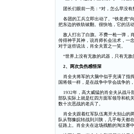
团长们眼前一亮：“对，怎么早没有
各团的工兵立即出动了。“铁老虎”向
把东边的铁轨锨翻。很快地，它的活动
敌人打出了白旗。不费一枪一弹，肖
传得神乎其神，说肖师长会法术，一
对于这些说法，肖全夫置之一笑。
“世界上没有无敌的武器，只有无敌
2、两次负伤感悟深
肖全夫将军的大脑中似乎充满了指挥
国将领一样，是在战争中学会战争的
1932年，高大威猛的肖全夫从战斗
部队实际上就是红四方面军领导和机关
数十次恶战的老兵了。
肖全夫跟着红军队伍离开大别山的两
队从鄂豫皖转战到川陕，几乎每天都
征路上。肖全夫在这场残酷的淘汰赛