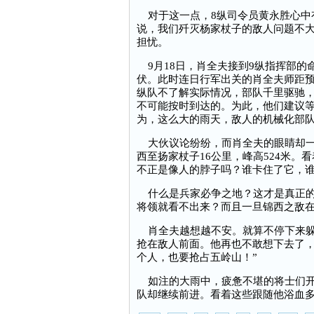
对于这一点，8纵司令员黄永胜心中
说，我们歼灭杨家杖子的敌人问题不
担忧。
9月18日，肖全夫接到9纵指挥部的
伏。此时连日行军出关的肖全夫师距预
纵队不了解实际情况，部队千里驱驰，
不可能按时到达的。为此，他们建议
为，这么大的雨天，敌人的机械化部
大伙议论纷纷，而肖全夫的眼睛却一
西至扬家杖子16公里，峰高524米
不正是像人的脖子吗？谁卡住了它，
什么是兵家必争之地？这才是真正的
将领就看不出来？而且一旦锦西之敌
肖全夫越想越不安。就算不停下来躲
抢在敌人前面。他再也不敢想下去了，
个人，也要抢占五岭山！”
如注的大雨中，疲惫不堪的将士们开
队却继续前进。看着这些跟随他浴血