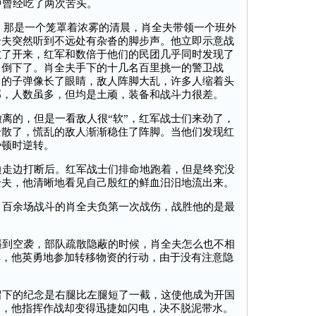
曾经吃了两次苦头。
。那是一个笼罩着浓雾的清晨，肖全夫带领一个班外
全夫突然听到不远处有杂沓的脚步声。他立即示意战
散了开来，红军和数倍于他们的民团几乎同时发现了
中倒下了。肖全夫手下的十几名百里挑一的警卫战
出的子弹像长了眼睛，敌人阵脚大乱，许多人缩着头
部，人数虽多，但均是土顽，装备和战斗力很差。
离的，但是一看敌人很“软”，红军战士们来劲了，
全散了，慌乱的敌人渐渐稳住了阵脚。当他们发现红
势顿时逆转。
走边打断后。红军战士们排命地跑着，但是终究没
全夫，他清晰地看见自己殷红的鲜血汨汨地流出来。
百余场战斗的肖全夫负第一次战伤，战胜他的是最
到空袭，部队疏散隐蔽的时候，肖全夫怎么也不相
样，他英勇地参加转移物资的行动，由于没有注意隐
下的纪念是右腿比左腿短了一截，这使他成为开国
了，他指挥作战却变得迅捷如闪电，决不脱泥带水。