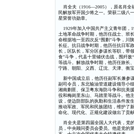
肖全夫（1916—2005），原名肖
民解放军开国少将之一。荣获二级八
星荣誉功勋章。
1929年加入中国共产主义青年团，1
土地革命战争时期，他历任战士、班
命根据地一至四次反“围剿”斗争，川
长征。抗日战争时期，他历任抗日军
长，区队长，军分区参谋长等职，带领
食”斗争，代县十里铺伏击战，围歼敌
等战斗。解放战争时期，他历任旅长
宁路、朝阳、义西、辽沈、天津、衡
新中国成立后，他历任副军长兼参谋
副司令员，东北输油管道建设领导小
湘南剿匪、保卫粤东海防斗争和抗美
役和梅岗里东山、马踏里等战斗。他
设，使边防部队的执勤和生活条件发
推动军政、军民和民族团结，维护了
命化、现代化、正规化建设做出了贡
肖全夫是第四届全国人大代表，党的
员，中央顾问委员会委员。他是党的