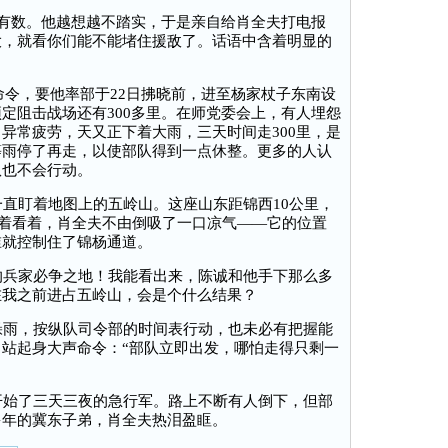
有数。他越想越不踏实，于是亲自给肖全夫打电报
大，就看你们能不能堵住援敌了。话语中含着明显的
命令，要他率部于22日拂晓前，进至杨家杖子东南设
定阻击战场还有300多里。在师党委会上，有人埋怨
异常疲劳，天又正下着大雨，三天时间走300里，是
等雨停了再走，以使部队得到一点休整。更多的人认
队也不会行动。
直盯着地图上的五岭山。这座山东距锦西10公里，
。看着看着，肖全夫不由倒吸了一口凉气——它的位置
谁就控制住了锦杨通道。
兵家必争之地！我能看出来，陈诚和他手下那么多
在我之前进占五岭山，会是个什么结果？
雨，按纵队司令部的时间表行动，也未必有把握能
站起身大声命令：“部队立即出发，哪怕走得只剩一
始了三天三夜的急行军。路上不断有人倒下，但部
多年的冀东子弟，肖全夫热泪盈眶。