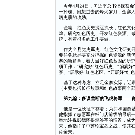
今年4月24日，习近平总书记视察金
一抔魂。回想过去的烽火岁月，金寨
炳史册的功勋。”
金寨，红色历史源远流长，红色文化
煌。研究红色历史、开发红色资源、
挖，有着很多的工作要做。
作为全县党史军史、红色文化研究开发
要任务就是要充分挖掘红色资源的新
寨的新篇章，着力当好红色基因的研究
项工作：“研究好”红色历史、“编纂好
寨、“展示好”红色老区、“开展好”红
基于这种考虑、立足金寨实际，近期
（主要包括长征故事和红色故事两个
第九篇：多谋善断的飞虎将军——
他是一位长征幸存者；为共和国奠基
他指挥了志愿军在板门店前线的最后
重地注视彭德怀提笔签字的情景，成为
末，他指挥了中苏珍宝岛之战，使其
肖全夫。