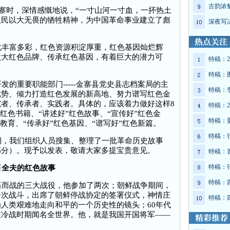
古韵浓
寨时，深情感慨地说，“一寸山河一寸血，一抔热土
人民以大无畏的牺牲精神，为中国革命事业建立了彪
深夜写
丰富多彩，红色资源积淀厚重，红色基因灿烂辉
做大红色品牌、传承红色基因，有着巨大的潜力可
特稿：2
特稿：
的重要职能部门-----金寨县党史县志档案局的主
特稿：
优势、倾力打造红色发展的新高地、努力谱写红色金
者、传承者、实践者。具体的，应该着力做好这样8
特稿：2
”红色书籍、“讲述好”红色故事、“宣传好”红色金
特稿：
色教育、“传承好”红色基因、“谱写好”红色新篇。
特稿：
，我们组织人员搜集、整理了一批革命历史故事
部分）。现予以发表，敬请大家多提宝贵意见。
特稿：
特稿：
肖全夫的红色故事
特稿：
而战的三大战役，他参加了两次；朝鲜战争期间，
一次战斗，出席了朝鲜停战协定的签署仪式，神情庄
特稿：
人类艰难地走向和平的一个历史性的镜头；60年代
在冷战时期闻名全世界。他，就是我国开国将军——