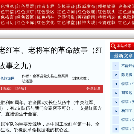
红色博览
红色网群
作者专栏
英模事迹
权威发布
领袖故事
史海秘
|
|
|
|
|
|
红色书信
红色演讲
红色景区
红色诗词
红色歌谣
红色镜头
红色游
|
|
|
|
|
|
红色格言
绿色景区
红色精神
导游词集
英模瞬间
特稿精选
红色歌
|
|
|
|
|
|
红色日历
红色图库
红色文化
红色课堂
精神大观
长篇连载
红色人
|
|
|
|
|
|
本
站检索
老红军、老将军的革命故事（红
故事之九）
不能只
陈龙狮
作者：金寨县党史县志档案局
红色旅游网
浏览次数：
胡遵远
特稿：
【收藏】
【
论坛
】
分享到:
0
胡遵远
特稿：
利80周年。在全国4支长征队伍中（中央红军、
团），有2支队伍与我们金寨密不可分，一支是红四方
杨翔宇
军、直接诞生于金寨。
特稿：
民军队的重要发源地，是中国工农红军第一县、全
特稿：
诞生地、鄂豫皖革命根据地的核心区。