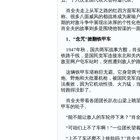
五、十六次全国代表大会特邀代表。
肖全夫走上从军之路的红四方面军和
称。很多八面威风的都战将成为家喻
期的对敌斗争中展现出浓厚的个性化
肖全夫的故事则多是围绕他智谋的一
1、“念咒”掀翻铁甲车
1947年秋，国共两军战事方酣，肖
铁路干线，是国民党军连接东北和关
敌至网户屯车站时，突然遭到敌人护
这辆铁甲车堪称巨无霸。它身背两寸厚
炮、野炮和大批重机枪，被国民党军自
法奏效，因为它机动性强、火力猛，
转跑得没影了。
肖全夫带着各团团长趴在山梁上眺望
甲车的轮子。
“能不能让敌人的车轮停下来？”肖
“可咱们上不了车啊！”一位团长望
“上不了车还爬不上铁轨吗？”肖全