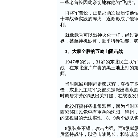
一些老首长因此亲切地称他为“飞虎”
肖将军曾说，正是那两次经历使他悟
十年战争实践的淬火，逐渐形成了他
利。
就像武功可以出神火化一样，经过刻
界，甚至神机妙算，近乎特异功能。
3、大获全胜的五岭山阻击战
1947年的9月，31岁的东北民主联
战，在东北这片广袤的黑土地上打的
师。
当时陈诚刚刚赶走熊式辉，夺得了东
锋，东北民主联军总部决定派出黄永胜
时调詹才芳的9纵出关打援，在战役发
此役打援任务非常艰巨，因为当时国
西紧邻国民党屯有重兵的沈阳、锦州
的战役目的无法实现，8、9两个纵队
8纵装备不错，攻击力强。而9纵武器
后坚持战斗，以游击战见长，和陈诚