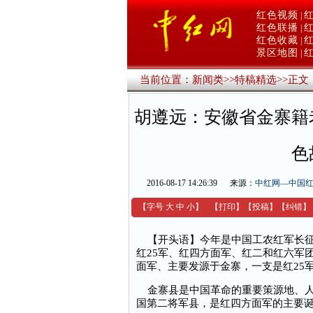
红色视频
|
红色联播
|
红色收藏
|
景区地图
|
当前位置：
新闻类
>>
特稿精选
>>
正文
胡遵远：安徽省金寨籍
色
2016-08-17 14:26:39
来源：
中红网—中国
【字号
大
中
小
】
【
打印
】
【
投稿
】
【
纠错
】
【开头语】今年是中国工农红军长征胜
红25军、红四方面军、红二和红六军
面军、主要发源于金寨，一支是红25
金寨县是中国革命的重要策源地、人
国第二将军县，是红四方面军的主要