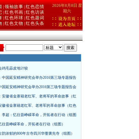
2026年8月8日 星
闻
领袖故事
红色恋情
|
|
期六
记
红色书画
红色访谈
|
|
舞
红色环球
红色题词
|
|
物
红色文物
红色头条
|
|
：
会鸡毛蒜皮地计较
：中国延安精神研究会举办2016第三场专题报告
中国延安精神研究会举办2016第三场专题报告会
：安徽省金寨籍老红军、老将军的革命故事（红
安徽省金寨籍老红军、老将军的革命故事（红色
、李超：忆往昔峥嵘革命，开拓者在行动（组图
忆往昔峥嵘革命，开拓者在行动（组图）
古韵浓郁的800年古寺四川华蓥褒先寺（组图）