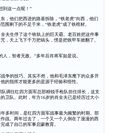
想到这一点呢！”
东，他们把西进的路基拆除，“铁老虎”向西，他们
范围剩下的不足千米，“铁老虎”成了铁棺材。
全夫生俘了这个铁轨上的巨天霸。老百姓把这件事
念咒，天上飞下千万把镐头，愣是把铁甲车掀翻了。
的人，智者无敌。”多年后肖将军如是说。
战争的技巧。其实不然，他和毛泽东麾下的众多开
，他的指挥才能更多的是源于经验和悟性。
部队调往红四方面军总部精锐手枪队担任排长，这支
的卫队。此时，年方16岁的肖全夫已是经历过大小
年多时间，是红四方面军战事最为频繁的时期。部
在作战。两年过去了，一个又一个人倒在了漫漫的西
中完成了自己的军事启蒙教育。