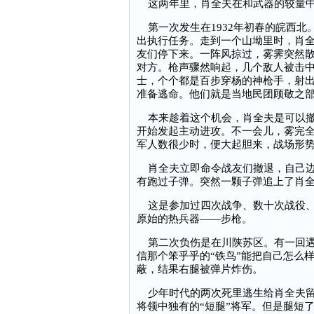
这两年里，肖全夫在和武器的较量中
第一次发生在1932年初春的皖西北
出执行任务。走到一个山坳里时，肖
友们停下来。一阵风掠过，雾霁突然
对方。枪声骤然响起，几个敌人被击
士，个个都是百步穿杨的神枪手，射
准备逃命。他们就是当地民团顾敬之
本来趁着这个机会，肖全夫是可以撤
开始发起主动进攻。不一会儿，雾完
军人数很少时，便大起胆来，战场形
肖全夫立即命令战友们撤退，自己边
有跑过子弹。突然一颗子弹追上了肖
这是参加过四次战争、数十次战役、
原始的热兵器——步枪。
第二次负伤是在川陕苏区。有一回遇
信那个笨乎乎的“铁鸟”能把自己怎么
蔽，结果右腿被弹片炸伤。
少年时代的两次死里逃生给肖全夫留
将领中独有的“短腿”将军。但是腿短