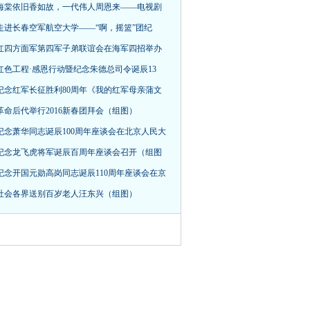
海棠依旧香如故，一代伟人周恩来——电视剧
走进长春空军航空大学——“啊，摇篮”团纪
红四方面军第四军子弟联谊会在海军四招举办
红色工程·感恩行动暨纪念朱德总司令诞辰13
纪念红军长征胜利80周年《我的红军母亲蒲文
革命后代举行2016新春团拜会（组图）
纪念萧华同志诞辰100周年座谈会在北京人民大
纪念龙飞虎将军诞辰百周年座谈会召开（组图
纪念开国元勋高岗同志诞辰110周年座谈会在京
社会各界送别百岁老人汪东兴（组图）