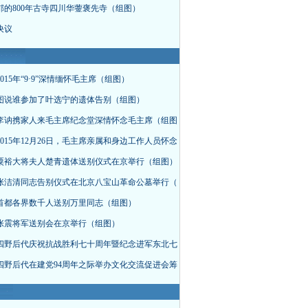
郁的800年古寺四川华蓥褒先寺（组图）
决议
015年“9·9”深情缅怀毛主席（组图）
图说谁参加了叶选宁的遗体告别（组图）
李讷携家人来毛主席纪念堂深情怀念毛主席（组图
015年12月26日，毛主席亲属和身边工作人员怀念
粟裕大将夫人楚青遗体送别仪式在京举行（组图）
张洁清同志告别仪式在北京八宝山革命公墓举行（
首都各界数千人送别万里同志（组图）
张震将军送别会在京举行（组图）
四野后代庆祝抗战胜利七十周年暨纪念进军东北七
四野后代在建党94周年之际举办文化交流促进会筹