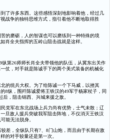
。
到了许多东西。这些感悟深刻地影响着他，经过几
审视战争的独特思维方式，指引着他不断地取得胜
苦的磨砺，人的智谋也可以磨练到一种特殊的境
犹如肖全夫指挥的五岭山阻击战就是这样。
军9纵第26师师长肖全夫带领他的队伍，从冀东出关作
第一仗，对手就是陈诚手下的两个美式装备的机械化
北的统兵大权。为了给陈诚一个下马威，以挫其
的8纵，围歼陈诚爱将王铁汉的49军于杨家杖子，同
起后，阻击锦西、兴城来援之敌。
民党军在东北战场上兵力尚有优势，士气未散；辽
，一旦敌人援兵突破我军阻击阵地，不仅消灭王铁汉
也可能无法脱身。
较差，全纵队只有7、8门山炮，而且由于长期在敌
这样的对手较量还是第一次。