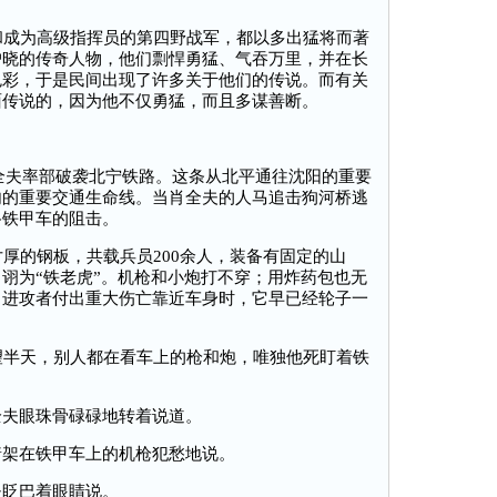
成为高级指挥员的第四野战军，都以多出猛将而著
户晓的传奇人物，他们剽悍勇猛、气吞万里，并在长
色彩，于是民间出现了许多关于他们的传说。而有关
面传说的，因为他不仅勇猛，而且多谋善断。
全夫率部破袭北宁铁路。这条从北平通往沈阳的重要
内的重要交通生命线。当肖全夫的人马追击狗河桥逃
路铁甲车的阻击。
的钢板，共载兵员200余人，装备有固定的山
诩为“铁老虎”。机枪和小炮打不穿；用炸药包也无
当进攻者付出重大伤亡靠近车身时，它早已经轮子一
半天，别人都在看车上的枪和炮，唯独他死盯着铁
全夫眼珠骨碌碌地转着说道。
着架在铁甲车上的机枪犯愁地说。
夫眨巴着眼睛说。