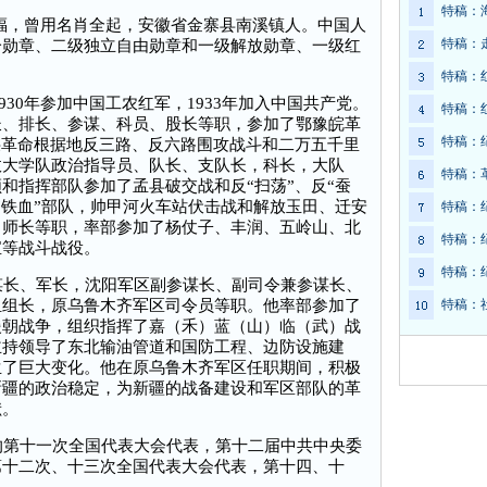
特稿：
全福，曾用名肖全起，安徽省金寨县南溪镇人。中国人
特稿：
一勋章、二级独立自由勋章和一级解放勋章、一级红
特稿：
930年参加中国工农红军，1933年加入中国共产党。
特稿：
长、排长、参谋、科员、股长等职，参加了鄂豫皖革
特稿：
陕革命根据地反三路、反六路围攻战斗和二万五千里
政大学队政治指导员、队长、支队长，科长，大队
特稿：
和指挥部队参加了孟县破交战和反“扫荡”、反“蚕
“铁血”部队，帅甲河火车站伏击战和解放玉田、迁安
特稿：
、师长等职，率部参加了杨仗子、丰润、五岭山、北
特稿：
宝等战斗战役。
特稿：
长、军长，沈阳军区副参谋长、副司令兼参谋长、
组组长，原乌鲁木齐军区司令员等职。他率部参加了
特稿：
援朝战争，组织指挥了嘉（禾）蓝（山）临（武）战
主持领导了东北输油管道和国防工程、边防设施建
生了巨大变化。他在原乌鲁木齐军区任职期间，积极
新疆的政治稳定，为新疆的战备建设和军区部队的革
献。
第十一次全国代表大会代表，第十二届中共中央委
第十二次、十三次全国代表大会代表，第十四、十