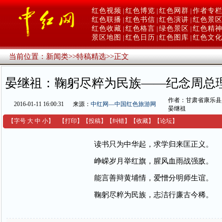
红色视频
红色博览
红色网群
作者专
|
|
|
红色联播
红色书信
红色演讲
红色景
|
|
|
红色收藏
红色格言
绿色景区
红色精
|
|
|
景区地图
红色日历
红色图库
红色文
|
|
|
当前位置：
新闻类
>>
特稿精选
>>
正文
晏继祖：鞠躬尽粹为民族——纪念周总
作者：甘肃省康乐县
2016-01-11 16:00:31
来源：
中红网—中国红色旅游网
晏继祖
【字号
大
中
小
】
【
打印
】
【
投稿
】
【
纠错
】
【收藏】
【
论坛
】
读书只为中华起，求学归来匡正义。
峥嵘岁月举红旗，腥风血雨战强敌。
能言善辩黄埔情，爱憎分明师生谊。
鞠躬尽粹为民族，志洁行廉古今稀。