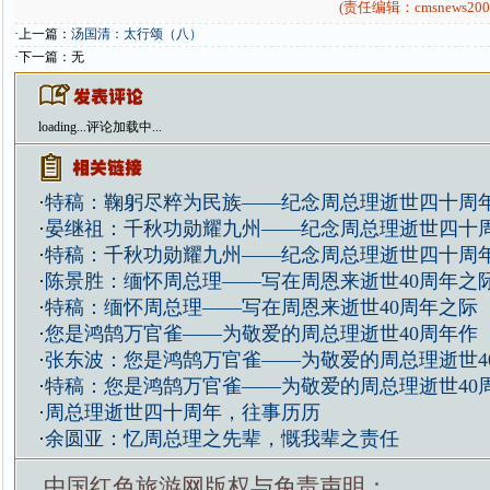
(责任编辑：cmsnews200
·上一篇：
汤国清：太行颂（八）
·下一篇：无
loading...
评论加载中...
·
特稿：鞠躬尽粹为民族——纪念周总理逝世四十周
·
晏继祖：千秋功勋耀九州——纪念周总理逝世四十
·
特稿：千秋功勋耀九州——纪念周总理逝世四十周
·
陈景胜：缅怀周总理——写在周恩来逝世40周年之
·
特稿：缅怀周总理——写在周恩来逝世40周年之际
·
您是鸿鹄万官雀——为敬爱的周总理逝世40周年作
·
张东波：您是鸿鹄万官雀——为敬爱的周总理逝世4
·
特稿：您是鸿鹄万官雀——为敬爱的周总理逝世40
·
周总理逝世四十周年，往事历历
·
余圆亚：忆周总理之先辈，慨我辈之责任
中国红色旅游网版权与免责声明：