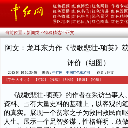
红色视频
红色博览
红色网群
作者专
|
|
|
红色联播
红色书信
红色演讲
红色景
|
|
|
红色收藏
红色格言
绿色景区
红色精
|
|
|
景区地图
红色日历
红色图库
红色文
|
|
|
当前位置：
新闻类
>>
特稿精选
>>
正文
阿文：龙耳东力作《战歌悲壮-项英》
评价（组图）
2015-04-10 10:30:46
来源：
中红网—中国红色旅游网
作者：阿文
【字号
大
中
小
】
【
打印
】
【
投稿
】
【
纠错
】
【收藏】
【
论坛
】
《战歌悲壮-项英》的作者在采访当事人
资料、占有大量史料的基础上，以客观的
的真实。展现一个贫寒之子为救国救民而
人生。展示一个足智多谋，性格鲜明，敢