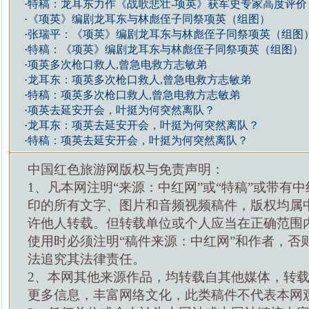
·
特稿：龙耳东力作《战歌悲壮-项英》获军史专家高度评价
·
《项英》编剧龙耳东与林彪侄子同祭项英（组图）
·
张瑞平：《项英》编剧龙耳东与林彪侄子同祭项英（组图
·
特稿：《项英》编剧龙耳东与林彪侄子同祭项英（组图）
·
项英多次枪口救人,曾急电救方志敏弟
·
龙耳东：项英多次枪口救人,曾急电救方志敏弟
·
特稿：项英多次枪口救人,曾急电救方志敏弟
·
项英去延安开会，叶挺为何突然离队？
·
龙耳东：项英去延安开会，叶挺为何突然离队？
·
特稿：项英去延安开会，叶挺为何突然离队？
中国红色旅游网版权与免责声明：
1、凡本网注明“来源：中红网”或“特稿”或带有中
印的所有文字、图片和音频视频稿件，版权均属
许他人转载。但转载单位或个人应当在正确范围
使用时必须注明“稿件来源：中红网”和作者，否
法追究其法律责任。
2、本网其他来源作品，均转载自其他媒体，转
更多信息，丰富网络文化，此类稿件不代表本网