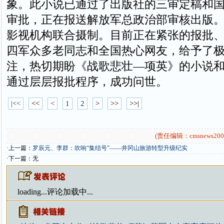
象。此小说已通过了出版社的三审定稿和
审批，正在报送解放军总政治部审核出版
影视机构联合摄制。目前正在紧张的报批
四军众多老同志和全国热心网友，给予了
注，热切期盼《战歌悲壮—项英》的小说
通过层层报批程序，成功问世。
|<<
<<
<
1
2
>
>>
>>|
(责任编辑：cmsnews200
·上一篇：
罗辰元、李群：吹响“集结号”——井冈山旅游转型升级纪实
·下一篇：无
loading...
评论加载中...