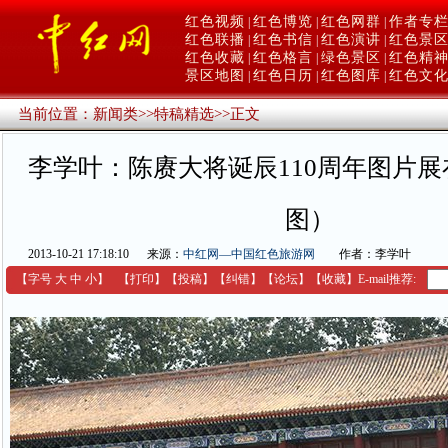
红色视频
红色博览
红色网群
作者专
|
|
|
红色联播
红色书信
红色演讲
红色景
|
|
|
红色收藏
红色格言
绿色景区
红色精
|
|
|
景区地图
红色日历
红色图库
红色文
|
|
|
当前位置：
新闻类
>>
特稿精选
>>
正文
李学叶：陈赓大将诞辰110周年图片
图）
2013-10-21 17:18:10
来源：
中红网—中国红色旅游网
作者：李学叶
【字号
大
中
小
】
【
打印
】
【
投稿
】
【
纠错
】
【
论坛
】
【收藏】
E-mail推荐: