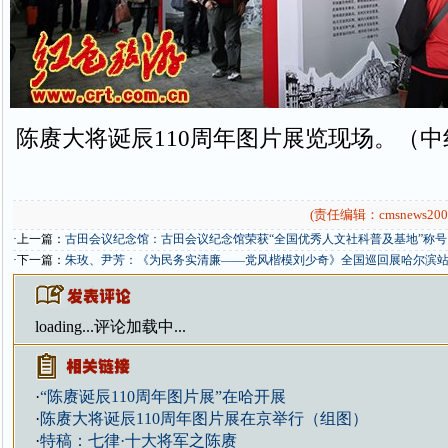
陈赓大将诞辰110周年图片展览现场。（
(责任编辑：cmsnews200
·上一篇：
古田会议纪念馆：古田会议纪念馆荣获“全国优秀人文社科普及基地”称
·下一篇：
朱玫、尹芳：《为民务实清廉——党风楷模刘少奇》全国巡回展哈尔滨
loading...
评论加载中...
·
“陈赓诞辰110周年图片展”在哈开展
·
陈赓大将诞辰110周年图片展在京举行（组图）
·
特稿：七律·十大将军之陈赓