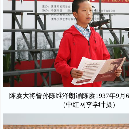
陈赓大将曾孙陈维泽朗诵陈赓1937年9月
（中红网李学叶摄）