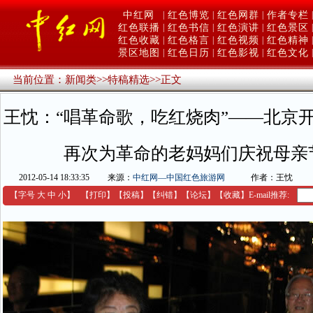
中红网
|
红色博览
|
红色网群
|
作者专栏
|
红色联播
|
红色书信
|
红色演讲
|
红色景区
|
红色收藏
|
红色格言
|
红色视频
|
红色精神
|
景区地图
|
红色日历
|
红色影视
|
红色文化
|
当前位置：
新闻类
>>
特稿精选
>>
正文
王忱：“唱革命歌，吃红烧肉”——北京
再次为革命的老妈妈们庆祝母亲
2012-05-14 18:33:35
来源：
中红网—中国红色旅游网
作者：王忱
【字号
大
中
小
】
【
打印
】
【
投稿
】
【
纠错
】
【
论坛
】
【收藏】
E-mail推荐: