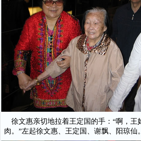
徐文惠亲切地拉着王定国的手：“啊，王
肉。”左起徐文惠、王定国、谢飘、阳琼仙