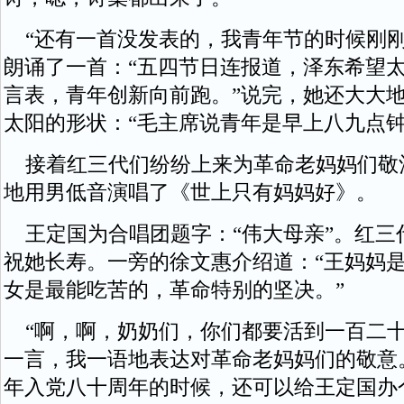
“还有一首没发表的，我青年节的时候刚刚
朗诵了一首：“五四节日连报道，泽东希望
言表，青年创新向前跑。”说完，她还大大
太阳的形状：“毛主席说青年是早上八九点钟
接着红三代们纷纷上来为革命老妈妈们敬
地用男低音演唱了《世上只有妈妈好》。
王定国为合唱团题字：“伟大母亲”。红三
祝她长寿。一旁的徐文惠介绍道：“王妈妈
女是最能吃苦的，革命特别的坚决。”
“啊，啊，奶奶们，你们都要活到一百二十
一言，我一语地表达对革命老妈妈们的敬意
年入党八十周年的时候，还可以给王定国办