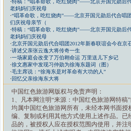
·
特稿：“唱革命歌，吃红烧肉”——北京开国元勋后
老妈妈们庆祝母
·
“唱革命歌，吃红烧肉”——北京开国元勋后代合唱
们庆祝母亲节（
·
特稿：“唱革命歌，吃红烧肉”——北京开国元勋后
老妈妈们庆祝母
·
北京开国元勋后代合唱团2012年新春联谊会今在京
·
讲述父亲张云逸大将传奇一生
·
一场家庭会改变了万伯翱命运 万里送儿下乡记
·
徐文惠家中发现习仲勋为徐海东题词（图）
·
毛主席说：“徐海东是对革命有大功的人”
·
回忆父亲徐海东大将
中国红色旅游网版权与免责声明：
1、凡本网注明“来源：中国红色旅游网特稿
均属中国红色旅游网所有，未经本网书面授
编、复制或利用其他方式使用上述作品。已
品的，被授权人应在授权范围内使用，并注