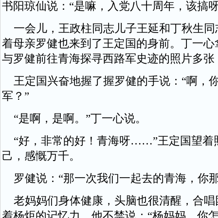
书阳琼仙说：“是嘛，入党八十周年，该搞呀
一会儿，王政柱同志儿子王延和丁秋生同
着母亲罗健也来到了王定国的身前。丁一心拿
与罗健前往青海探寻西路军史迹的照片多张
王定国兴奋地握了握罗健的手说：“啊，
军？”
“是啊，是啊。”丁一心说。
“好，非常的好！青海呀……”王定国望着
己，感慨万千。
罗健说：“那一次我们一起去的青海，你那
老妈妈们身体健康，头脑也很清醒，合唱
着杨炬的记忆力，他不禁说：“杨妈妈，你怎