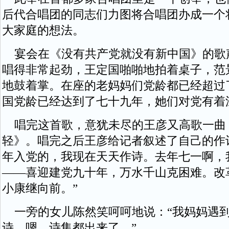
后代合唱团的同志们力图将合唱团办成一个
大家庭的想法。
宴会在《没有共产党就没有新中国》的歌
唱得非常起劲，王定国啪啪地拍着桌子，范
地鼓着掌。在座的老妈妈们党龄都已经超过
国党龄已经达到了七十九年，她们对党有着
唱完这首歌，意犹未尽的王彦又高歌一曲
轻》。唱完之后王彦给记者叙述了自己的作诗历
年入党的，我现在天天作诗。去年七一啊，
——喜迎建党九十年，万水千山克困难。改
小康继向前。”
一旁的女儿陈然笑呵呵地说：“我妈妈遇
诗，嗯，诗集都出来了。”