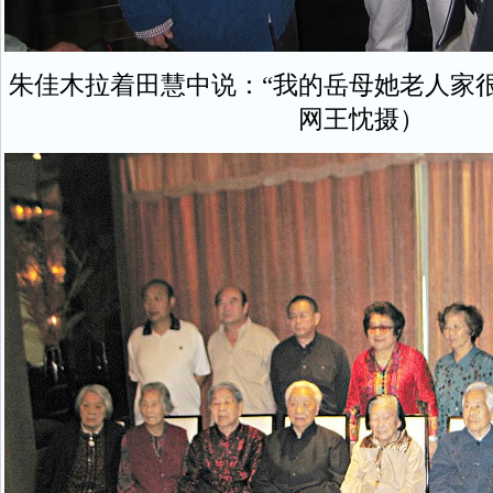
朱佳木拉着田慧中说：“我的岳母她老人家
网王忱摄）