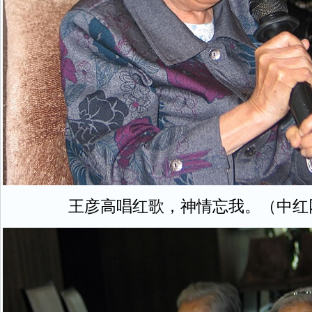
王彦高唱红歌，神情忘我。（中红