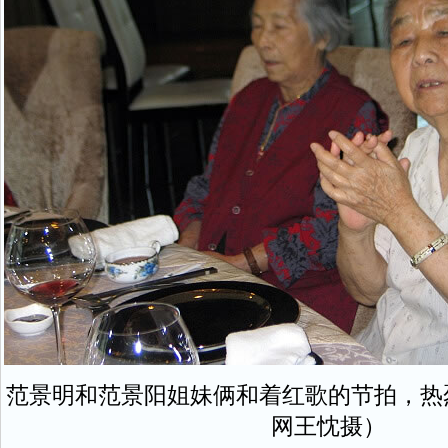
范景明和范景阳姐妹俩和着红歌的节拍，热
网王忱摄）