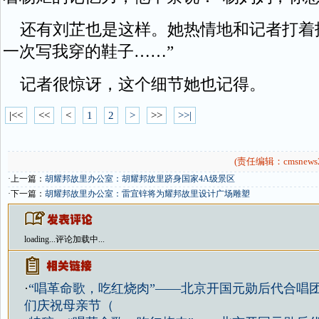
还有刘芷也是这样。她热情地和记者打着
一次写我穿的鞋子……”
记者很惊讶，这个细节她也记得。
|<<
<<
<
1
2
>
>>
>>|
(责任编辑：cmsnews2
·上一篇：
胡耀邦故里办公室：胡耀邦故里跻身国家4A级景区
·下一篇：
胡耀邦故里办公室：雷宜锌将为耀邦故里设计广场雕塑
loading...
评论加载中...
·
“唱革命歌，吃红烧肉”——北京开国元勋后代合唱
们庆祝母亲节（