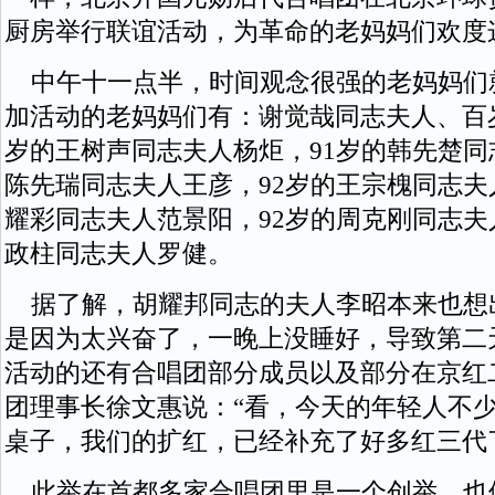
厨房举行联谊活动，为革命的老妈妈们欢度
中午十一点半，时间观念很强的老妈妈们
加活动的老妈妈们有：谢觉哉同志夫人、百
岁的王树声同志夫人杨炬，91岁的韩先楚同
陈先瑞同志夫人王彦，92岁的王宗槐同志夫
耀彩同志夫人范景阳，92岁的周克刚同志夫
政柱同志夫人罗健。
据了解，胡耀邦同志的夫人李昭本来也想
是因为太兴奋了，一晚上没睡好，导致第二
活动的还有合唱团部分成员以及部分在京红
团理事长徐文惠说：“看，今天的年轻人不
桌子，我们的扩红，已经补充了好多红三代
此举在首都多家合唱团里是一个创举，也