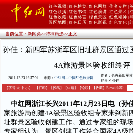
红色视频
红色博览
红色网群
作者专栏
|
|
|
|
红色联播
红色书信
红色演讲
红色景区
|
|
|
|
红色收藏
红色格言
绿色景区
红色精神
|
|
|
|
景区地图
红色日历
红色影视
红色文化
|
|
|
|
当前位置：
新闻类
>>
特稿精选
>>
正文
孙佳：新四军苏浙军区旧址群景区通过
4A旅游景区验收组终评
作者：长兴新四军苏
2011-12-23 16:57:04
来源：
中红网—中国红色旅游网
群景区 孙佳
【字号
大
中
小
】
【
打印
】
【
投稿
】
【
纠错
】
【
论坛
】
【收藏】
E-mail推荐:
中红网浙江长兴2011年12月23日电（孙
家旅游局创建4A级景区验收组专家来到新
址群景区验收创建工作。通过专家组的现
专家组认为，景区创建工作符合国家4A级