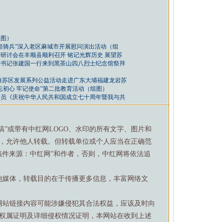
组图）
轻骑兵”深入老区麻城市开展慰问演出活动（组
研讨会在丰顺县顺利召开 铭记光辉历史 展望苏
委书记张建国一行来到黑茶山四八烈士纪念馆祭拜
推苏区发展系列公益活动走进广东大埔福建龙岩苏
忘初心 牢记使命”第二批教育活动（组图）
学员《庆祝中华人民共和国成立七十周年暨我与共
特稿”或带有中红网LOGO、水印的所有文字、图片和
，允许他人转载。但转载单位或个人应当在正确范
稿件来源：中红网”和作者，否则，中红网将依法追
他媒体，转载目的在于传播更多信息，丰富网络文
网站链接内容可能涉嫌侵犯其合法权益，应该及时向
权属证明及详细侵权情况证明，本网站在收到上述