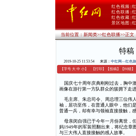
红色视频
|
红色联播
|
红色收藏
|
景区地图
|
当前位置：
新闻类
>>
红色联播
>>
正文
特稿
2019-10-25 11:53:54
来源：
中红网—红色
【字号
大
中
小
】
【
打印
】
【
投稿
】
【
纠错
】
国庆七十周年庆典刚刚过去，胸中激
画像在游行第一方队群众的簇拥下走
毛主席、朱总司令、周总理三位伟人
袖，居功至伟，在普通人眼中，他们
普通一兵，却有幸与领袖直接接触，
母亲闵自强已于今年一月份离世，但
妈1949年的军装照翻出来，将纪念
与三大伟人直接接触的感人故事。