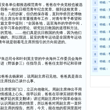
特稿：
，延安各单位都推选模范青年，爸爸在中央党校也被选
给我爸一枚抗日模范青年纪念奖章。接到这枚奖章，
特稿：
浩劫，几经抄家，但仍然保存着，直到华侨历史博物
特稿：
和毛主席当年非常重视青年工作，对青年寄予希望和
篇文章中提到：“全国各地，远至海外的华侨中间，
特稿：
们在学习革命的理论、研究抗日救国的道理和方法。
特稿：
亩的荒地。……他们真是抗日救国的先锋，因为他们
正确的。所以我说，延安的青年运动是全国青年运动
特稿：
青年就是朝着毛主席所指引的方向前进的。
特稿：
特稿：
坪朱总司令和叶剑英主管的中央海外工作委员会海外
特稿：
野进（野坂参三）任指导员，爸爸任支部书记和菲律
特稿：
知爸爸去杨家岭，说周副主席召见他。爸爸真是喜出
副主席找自己谈什么事。
主席窑洞门口，立正向他敬礼。周副主席伸出手用
的情感涌上心头。很早以前，爸爸在菲律宾就听李炳
过鲍罗廷的英文翻译）讲过周副主席对中国革命做出
州认识周副主席的情景，所以爸爸对周副主席一直怀
周副主席的报告。然而，今天，能在他的窑洞里面对