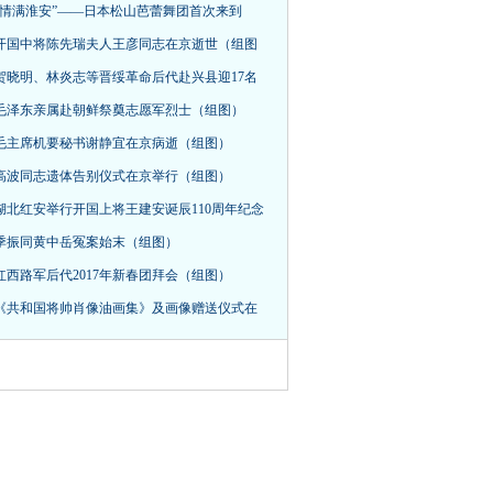
“情满淮安”——日本松山芭蕾舞团首次来到
开国中将陈先瑞夫人王彦同志在京逝世（组图
贺晓明、林炎志等晋绥革命后代赴兴县迎17名
毛泽东亲属赴朝鲜祭奠志愿军烈士（组图）
毛主席机要秘书谢静宜在京病逝（组图）
高波同志遗体告别仪式在京举行（组图）
湖北红安举行开国上将王建安诞辰110周年纪念
季振同黄中岳冤案始末（组图）
红西路军后代2017年新春团拜会（组图）
《共和国将帅肖像油画集》及画像赠送仪式在