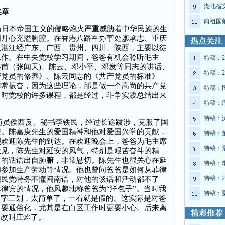
湖北省
奖章
向祖国
日本帝国主义的侵略炮火严重威胁着中华民族的生
国丹心充溢胸腔。在香港八路军办事处廖承志、重庆
从湛江经广东、广西、贵州、四川、陕西，主要以徒
工作。在中央党校学习期间，爸爸有机会聆听毛主
特稿：2
甫（张闻天)、陈云、邓小平、邓发等同志的讲话、
特稿：2
产党员的修养》、陈云同志的《共产党员的标准》
非常振奋，因为这些理论，部是做一个高尚的共产党
特稿：
当时党校的许多课程，都是经过，斗争实践总结出来
特稿：
特稿：
随员侯西反、秘书李铁民，经过长途跋涉，克服了国
安。陈嘉庚先生的爱国精神和他对爱国兴学的贡献，
特稿：
烈欢迎陈先生的到达。在欢迎晚会上，爸爸为毛主席
特稿：
意见，陈先生对延安的风气，特别是艰苦奋斗的精
生的话语出自肺腑，非常恳切。陈先生也很关心在延
特稿：
和参加生产劳动等情况。他也曾问爸爸是如何从菲律
特稿：2
国民党特务不懂闽南语，对他的谈话和活动都不了
律宾的情况，他风趣地称爸爸为“洋包子”。当时我
特稿：
名字三划，太简单了，一看就是假的。这实际是对爸
，要通俗化，尤其是在白区工作时更要小心。后来离
”，改叫庄焰了。