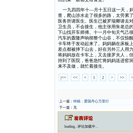
一九四四年十—月十五日这一天，妈
查，爬山涉水走了很多的路，太劳累
医务所请医生。医生已被罗瑞卿请去
卫生员，不会接生，他主张用朱老总
下山找开车师傅。十一月中旬天气己
汽车的轰隆声响彻整个山谷，不仅惊
卡车终于发动起来了。妈妈躺在床板
差点都被摔下山去，好在另外三人用
将妈妈放在卡车上，又去接罗夫人，
持到了医院，爸爸急忙将妈妈送进窑
来不及做，就忙着接生。
|<<
<<
<
1
2
>
>>
>
·上一篇：
特稿：爱国丹心万里行
·下一篇：无
loading...
评论加载中...