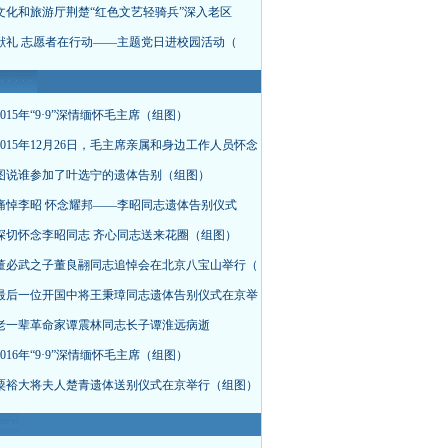
文化和旅游厅荆楚“红色文艺轻骑兵”深入老区
献礼 志愿者在行动——主题党日进校园活动（
015年“9·9”深情缅怀毛主席（组图）
015年12月26日，毛主席亲属和身边工作人员怀念
图说谁参加了叶选宁的遗体告别（组图）
痛悼李昭 怀念耀邦——李昭同志遗体告别仪式
深切怀念李昭同志 齐心同志送来花圈（组图）
董必武之子董良翮同志追悼会在北京八宝山举行（
最后一位开国中将王秉璋同志遗体告别仪式在京举
老一辈革命家谭震林同志长子谭淮远病逝
016年“9·9”深情缅怀毛主席（组图）
粟裕大将夫人楚青遗体送别仪式在京举行（组图）