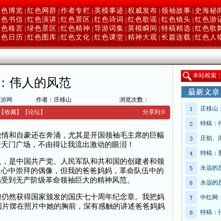
红色博览
红色网群
作者专栏
英模事迹
权威发布
领袖故事
史海秘
|
|
|
|
|
|
红色书信
红色演讲
红色景区
红色诗词
红色歌谣
红色镜头
红色游
|
|
|
|
|
|
红色格言
绿色景区
红色精神
导游词集
英模瞬间
特稿精选
红色歌
|
|
|
|
|
|
红色日历
红色图库
红色文化
红色课堂
精神大观
长篇连载
红色人
|
|
|
|
|
|
本
站检索
：伟人的风范
旅游网
作者：庄移山
浏览次数：
庄移山
【收藏】
【
论坛
】
分享到:
0
特稿：
情和自豪还在奔涌，尤其是开国领袖毛主席的巨幅
庄焰、
进天门广场，不由得让我流出激动的眼泪！
特稿：
，是中国共产党、人民军队和共和国的创建者和领
永远的
是心中崇拜的偶像，但我的爸爸妈妈，革命队伍中的
感受到无产阶级革命领袖巨大的精神风范。
永远的
仍然获得国家颁发的国庆七十周年纪念章。我把妈
中红网
章图片摆在照片中她的胸前，深有感触的讲述爸爸妈妈
特稿：