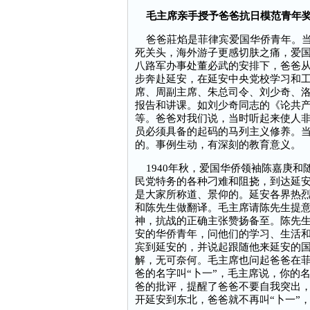
毛主席亲手授予爸爸抗日模范青年
爸爸莊焰是菲律宾爱国华侨青年。当
死关头，海外游子更感切肤之痛，爱
八路军办事处董必武的安排下，爸爸
步奔赴延安，在延安中央党校学习和
席、周副主席、朱总司令、刘少奇、洛
报告和讲课。如刘少奇同志的《论共
等。爸爸对我们说，当时听起来使人
员必须具备的起码的马列主义修养。
的。事例生动，有深刻的教育意义。
1940年秋，爱国华侨领袖陈嘉庚和
民党特务的各种刁难和阻挠，到达延
是大家所称道、景仰的。延安各界热
和陈先生做翻译。毛主席请陈先生提
神，抗战的正确主张赞扬备至。陈先
安的华侨青年，问他们的学习、生活
宾到延安的，并说起跟随他来延安的
解，无可奈何。毛主席也问起爸爸在菲
爸的名字叫“卜一”，毛主席说，你的
爸的批评，提醒了爸爸不要自我突出
开延安到东北，爸爸就不再叫“卜一