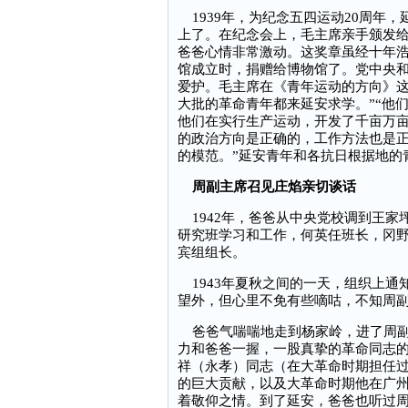
1939年，为纪念五四运动20周年
上了。在纪念会上，毛主席亲手颁发
爸爸心情非常激动。这奖章虽经十年
馆成立时，捐赠给博物馆了。党中央
爱护。毛主席在《青年运动的方向》这
大批的革命青年都来延安求学。”“他
他们在实行生产运动，开发了千亩万
的政治方向是正确的，工作方法也是
的模范。”延安青年和各抗日根据地的
周副主席召见庄焰亲切谈话
1942年，爸爸从中央党校调到王家
研究班学习和工作，何英任班长，冈
宾组组长。
1943年夏秋之间的一天，组织上通
望外，但心里不免有些嘀咕，不知周
爸爸气喘喘地走到杨家岭，进了周副
力和爸爸一握，一股真挚的革命同志
祥（永孝）同志（在大革命时期担任
的巨大贡献，以及大革命时期他在广
着敬仰之情。到了延安，爸爸也听过