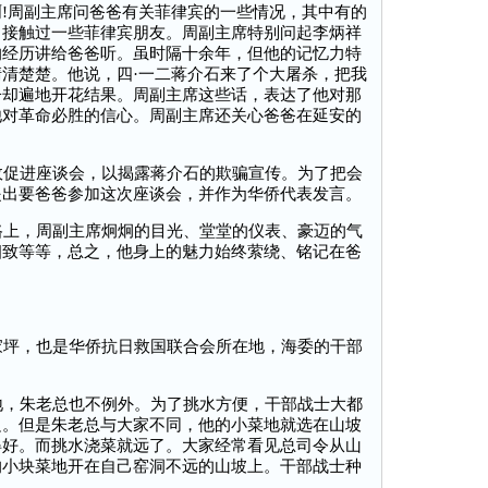
!周副主席问爸爸有关菲律宾的一些情况，其中有的
曾接触过一些菲律宾朋友。周副主席特别问起李炳祥
的经历讲给爸爸听。虽时隔十余年，但他的记忆力特
清楚楚。他说，四·一二蒋介石来了个大屠杀，把我
子却遍地开花结果。周副主席这些话，表达了他对那
他对革命必胜的信心。周副主席还关心爸爸在延安的
促进座谈会，以揭露蒋介石的欺骗宣传。为了把会
提出要爸爸参加这次座谈会，并作为华侨代表发言。
上，周副主席炯炯的目光、堂堂的仪表、豪迈的气
细致等等，总之，他身上的魅力始终萦绕、铭记在爸
坪，也是华侨抗日救国联合会所在地，海委的干部
，朱老总也不例外。为了挑水方便，干部战士大都
边。但是朱老总与大家不同，他的小菜地就选在山坡
得好。而挑水浇菜就远了。大家经常看见总司令从山
的小块菜地开在自己窑洞不远的山坡上。干部战士种