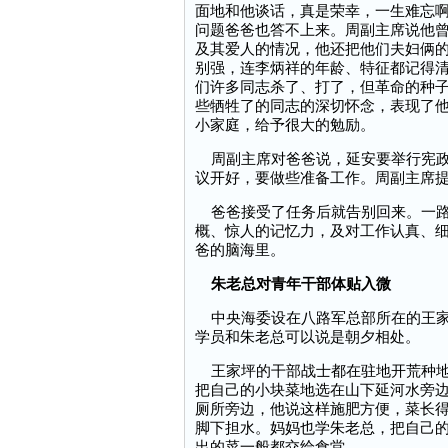
面地和他谈话，真是荣幸，一生难忘啊
问题爸爸也答不上来。周副主席说他
及其爱人的情况，他还把他们夫妇俩
别强，连李炳祥的年龄、特征都记得清
们许多同志杀了、打了，但革命的种
些牺牲了的同志的深切怀念，表现了
小家庭，给予很大的勉励。
周副主席对爸爸说，延安要举行宪政
议开好，要做些准备工作。周副主席
爸爸接受了任务后就告别回来。一路
概、惊人的记忆力，及对工作认真、
爸的脑海里。
朱老总对青年干部体贴入微
中央海委设在八路军总部所在的王家
学员和朱老总可以说是朝夕相处。
王家坪的干部战士都在驻地开荒种地
把自己的小块菜地选在山下延河水旁
厕所旁边，他说这样施肥方便，菜长
脚下担水。妈妈也学朱老总，把自己
出的菜一般都交给食堂。