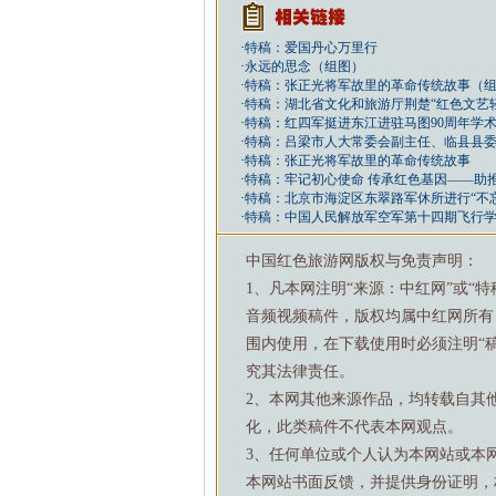
·
特稿：爱国丹心万里行
·
永远的思念（组图）
·
特稿：张正光将军故里的革命传统故事（
·
特稿：湖北省文化和旅游厅荆楚“红色文艺
·
特稿：红四军挺进东江进驻马图90周年学术
·
特稿：吕梁市人大常委会副主任、临县县
·
特稿：张正光将军故里的革命传统故事
·
特稿：牢记初心使命 传承红色基因——助
·
特稿：北京市海淀区东翠路军休所进行“不
·
特稿：中国人民解放军空军第十四期飞行
中国红色旅游网版权与免责声明：
1、凡本网注明“来源：中红网”或“
音频视频稿件，版权均属中红网所有
围内使用，在下载使用时必须注明“
究其法律责任。
2、本网其他来源作品，均转载自其
化，此类稿件不代表本网观点。
3、任何单位或个人认为本网站或本
本网站书面反馈，并提供身份证明，