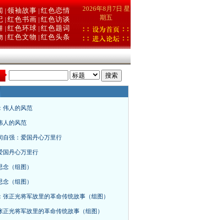
2026年8月7日 星
闻
领袖故事
红色恋情
|
|
期五
记
红色书画
红色访谈
|
|
舞
红色环球
红色题词
|
|
物
红色文物
红色头条
|
|
：
：伟人的风范
伟人的风范
闵自强：爱国丹心万里行
爱国丹心万里行
思念（组图）
思念（组图）
：张正光将军故里的革命传统故事（组图）
张正光将军故里的革命传统故事（组图）