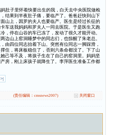
妈肚子里怀着快要出生的我，白天去中央医院做检
了，结果到半夜肚子痛，要临产了。爸爸赶快到山下
对面山上，因罗的夫人也要临产。医生是经过长征的
的卡车送我妈妈和罗夫人一同去医院。于是医生又跑
很冷，停在山谷的车已冻了，发动了很久才能开动。
醒两边山上窑洞睡梦中的同志们，也惊醒了朱老总。
上，由四位同志抬着下山。突然有位同志一脚踩滑，
力撑住，将床板稳住了，否则六条命都没了。下了山
但她己等不及，将孩子生在了自己的窑洞里。妈妈坚
洞产房，刚上床孩子就降生了。李萍医生准备工作都
>|
(责任编辑：cmsnews2007)
关闭窗口