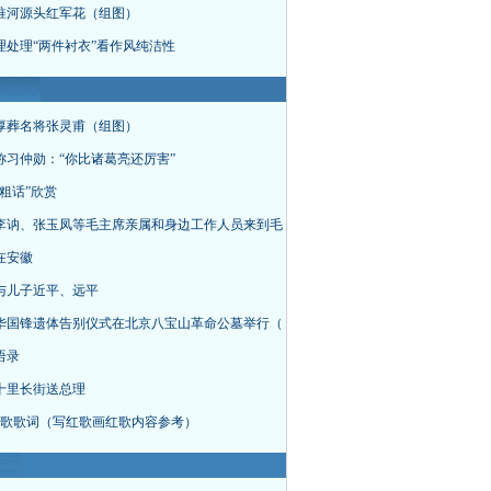
淮河源头红军花（组图）
理处理“两件衬衣”看作风纯洁性
厚葬名将张灵甫（组图）
称习仲勋：“你比诸葛亮还厉害”
粗话”欣赏
李讷、张玉凤等毛主席亲属和身边工作人员来到毛
在安徽
与儿子近平、远平
华国锋遗体告别仪式在北京八宝山革命公墓举行（
语录
十里长街送总理
首红歌歌词（写红歌画红歌内容参考）