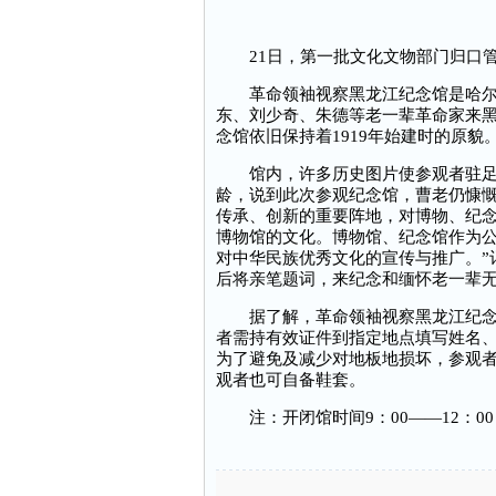
21日，第一批文化文物部门归口管
革命领袖视察黑龙江纪念馆是哈尔滨
东、刘少奇、朱德等老一辈革命家来
念馆依旧保持着1919年始建时的原貌
馆内，许多历史图片使参观者驻足观
龄，说到此次参观纪念馆，曹老仍慷慨
传承、创新的重要阵地，对博物、纪
博物馆的文化。博物馆、纪念馆作为
对中华民族优秀文化的宣传与推广。”
后将亲笔题词，来纪念和缅怀老一辈
据了解，革命领袖视察黑龙江纪念馆
者需持有效证件到指定地点填写姓名、
为了避免及减少对地板地损坏，参观者
观者也可自备鞋套。
注：开闭馆时间9：00——12：00 ；