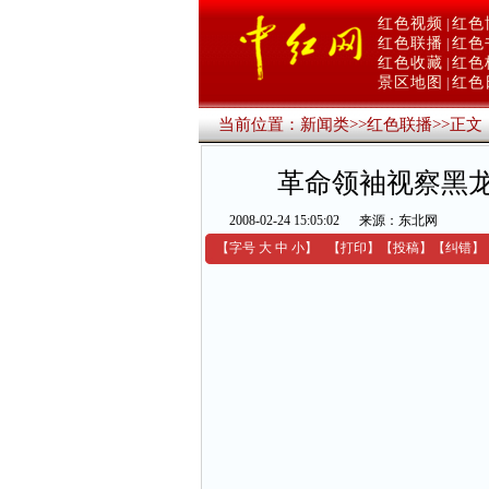
红色视频
红色
|
红色联播
红色
|
红色收藏
红色
|
景区地图
红色
|
当前位置：
新闻类
>>
红色联播
>>
正文
革命领袖视察黑龙
2008-02-24 15:05:02
来源：东北网
【字号
大
中
小
】
【
打印
】
【
投稿
】
【
纠错
】