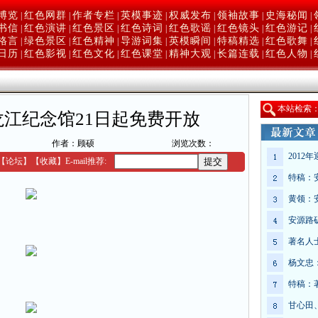
博览
红色网群
作者专栏
英模事迹
权威发布
领袖故事
史海秘闻
|
|
|
|
|
|
|
书信
红色演讲
红色景区
红色诗词
红色歌谣
红色镜头
红色游记
|
|
|
|
|
|
|
格言
绿色景区
红色精神
导游词集
英模瞬间
特稿精选
红色歌舞
|
|
|
|
|
|
|
日历
红色影视
红色文化
红色课堂
精神大观
长篇连载
红色人物
|
|
|
|
|
|
|
本
站检索
江纪念馆21日起免费开放
作者：顾硕
浏览次数：
2012
【
论坛
】
【收藏】
E-mail推荐:
特稿：
黄领：
安源路
著名人
杨文忠
特稿：
甘心田