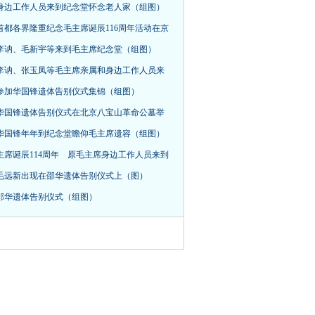
身边工作人员来到纪念堂怀念老人家（组图）
首都各界隆重纪念毛主席诞辰116周年活动在京
，李讷、毛新宇等来到毛主席纪念堂（组图）
李讷、张玉凤等毛主席亲属和身边工作人员来
参加华国锋遗体告别仪式集锦（组图）
华国锋遗体告别仪式在北京八宝山革命公墓举
华国锋年年到纪念堂瞻仰毛主席遗容（组图）
主席诞辰114周年 原毛主席身边工作人员来到
毛远新出现在邵华遗体告别仪式上（图）
邵华遗体告别仪式（组图）