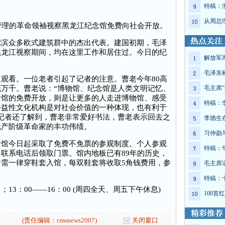
特稿：
从周总
理的革命领袖视察黑龙江纪念馆免费向社会开放。
众多欧式建筑群中的杰出代表。建国初期，毛泽
黑龙江视察期间，均在这里工作和居住过。今日的纪
解放军
。
毛泽东
看。一位老者引起了记者的注意。曹老今年80高
万千。曹老说：“博物馆、纪念馆是人类文明记忆、
毛主席“
念馆的免费开放，则是让更多的人走进博物馆、感受
特稿：
公益性文化机构是对社会价值的一种体现，也有利于
记者还了解到，曹老非常爱好书法，曹老表示回去之
李德生
无产阶级革命家的丰功伟绩。
习仲勋
今日起采取了免费不免票的参观制度。个人参观
特稿：
联系电话后领取门票。馆内地板已有89年的历史，
需一律穿鞋套入馆，每双鞋套将收取5角钱费用，参
毛主席
特稿：
13：00——16：00 (周四全天、周五下午休息)
100
(责任编辑：cmsnews2007)
关闭窗口