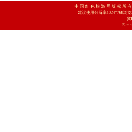
中 国 红 色 旅 游 网 版 权 所 
建议使用分辩率1024*768浏
冀I
E-mai