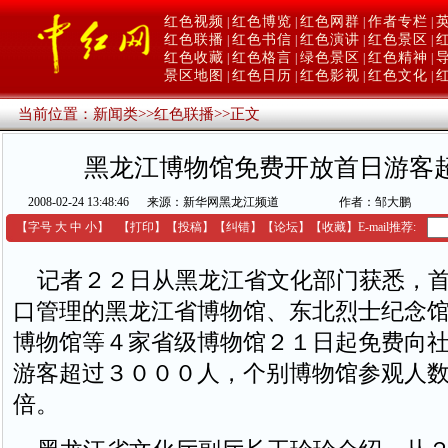
红色视频
红色博览
红色网群
作者专栏
|
|
|
|
红色联播
红色书信
红色演讲
红色景区
|
|
|
|
红色收藏
红色格言
绿色景区
红色精神
|
|
|
|
景区地图
红色日历
红色影视
红色文化
|
|
|
|
当前位置：
新闻类
>>
红色联播
>>
正文
黑龙江博物馆免费开放首日游客超3
2008-02-24 13:48:46
来源：新华网黑龙江频道
作者：邹大鹏
【字号
大
中
小
】
【
打印
】
【
投稿
】
【
纠错
】
【
论坛
】
【收藏】
E-mail推荐:
记者２２日从黑龙江省文化部门获悉，首
口管理的黑龙江省博物馆、东北烈士纪念
博物馆等４家省级博物馆２１日起免费向
游客超过３０００人，个别博物馆参观人
倍。