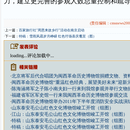
力，建立更完善的参观人数总量控制和疏
(责任编辑：cmsnews200
·上一篇：
百家旅行社"周恩来故乡行"活动在南京启动
·下一篇：
特稿：雪雨风霜岁月峥嵘 红色圩场喜庆耄至（图）
loading...
评论加载中...
·
北京将军后代合唱团为闽西革命历史博物馆捐赠文物、资
·
闽西革命历史博物馆“重温红色经典，展望美好未来”迎新
·
陈海涵将军之子陈小南夫妇一行来到我馆参观并举行文物
·
福建省军区军史馆一行来我闽西革命历史博物馆参观交流
·
闽西革命历史博物馆举办2011年下半年度消防安全实战演
·
山东泰安毛公山红色文化博物馆峻工开馆（组图）
·
江山：山东泰安毛公山红色文化博物馆峻工开馆（组图）
·
特稿：山东泰安毛公山红色文化博物馆峻工开馆（组图）
·
特稿：山东泰安毛公山红色文化博物馆峻工开馆（组图）