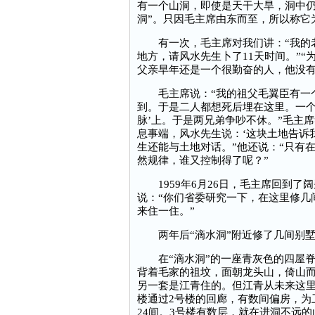
有一个山洞，即使是天干大旱，洞中仍
洞”。只因毛主席由东而至，所以称它为
有一次，毛主席对我们讲：“我的老
地方，请风水先生卜了11天时间。”
父亲早年还是一个很勤奋的人，他没有
毛主席说：“我的祖父毛翼臣有一个
到。于是二人都想死后埋在这里。一个
脉’上。于是两兄弟争吵不休。”毛主
息事端，风水先生说：‘这块土地告诉
生还能与土地对话。”他还说：“只有
然规律，谁又控制得了呢？”
1959年6月26日，毛主席回到了
说：“你们省委研究一下，在这里修几
来住一住。”
两年后“滴水洞”附近修了几间别墅
在“滴水洞”的一座青灰色的四屋脊
背着毛家的祖坟，面朝龙头山，倚山
另一套是江青住的。但江青从未来这里
楼通过2号楼的回廊，有数间偏房，为
24间。3号楼有数层，就在进洞不远的