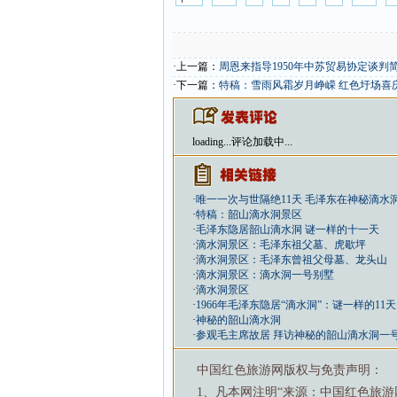
·上一篇：
周恩来指导1950年中苏贸易协定谈判
·下一篇：
特稿：雪雨风霜岁月峥嵘 红色圩场喜
loading...
评论加载中...
·
唯一一次与世隔绝11天 毛泽东在神秘滴水
·
特稿：韶山滴水洞景区
·
毛泽东隐居韶山滴水洞 谜一样的十一天
·
滴水洞景区：毛泽东祖父墓、虎歇坪
·
滴水洞景区：毛泽东曾祖父母墓、龙头山
·
滴水洞景区：滴水洞一号别墅
·
滴水洞景区
·
1966年毛泽东隐居“滴水洞”：谜一样的11天
·
神秘的韶山滴水洞
·
参观毛主席故居 拜访神秘的韶山滴水洞一号
中国红色旅游网版权与免责声明：
1、凡本网注明“来源：中国红色旅