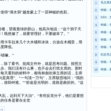
毛主席
。
特稿：
使得“滴水洞”越发蒙上了一层神秘的色彩。
9月9
特稿：
1号楼，望着葱绿的群山，他高兴地说：“这个洞子天
特稿：
！既然修了，就要管理好，不要破坏了。”
特稿：
卡车拉来几个大木桶和冰块，分放在木桶里，用
温度降低。
特稿：
纪念毛
错嘛。”
特稿：
，除了看书、批阅文件外，就是思考问题。按照主
散步。我们没有什么事，也不会去打扰主席的。那时
特稿：
在每天看到的材料中，都有林彪吹捧主席的话，主席
是真理”、“一句顶一万句”，主席疑惑地问：“我的
，借助钟馗。”“前途是光明的，道路是曲折的。”这
乱，达到天下大治”、“有些反党分子，他们是要想
在的任务是要在全党
>|