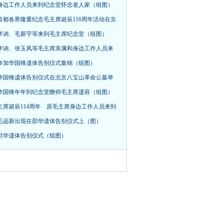
身边工作人员来到纪念堂怀念老人家（组图）
首都各界隆重纪念毛主席诞辰116周年活动在京
，李讷、毛新宇等来到毛主席纪念堂（组图）
李讷、张玉凤等毛主席亲属和身边工作人员来
参加华国锋遗体告别仪式集锦（组图）
华国锋遗体告别仪式在北京八宝山革命公墓举
华国锋年年到纪念堂瞻仰毛主席遗容（组图）
主席诞辰114周年 原毛主席身边工作人员来到
毛远新出现在邵华遗体告别仪式上（图）
邵华遗体告别仪式（组图）