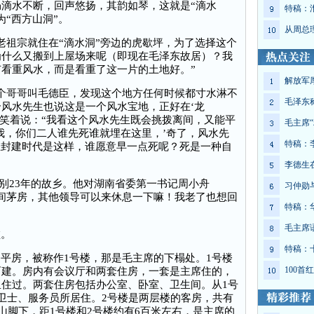
滴水不断，回声悠扬，其韵如琴，这就是“滴水
特稿：
“西方山洞”。
从周总
祖宗就住在“滴水洞”旁边的虎歇坪，为了选择这个
“为什么又搬到上屋场来呢（即现在毛泽东故居）？我
看重风水，而是看重了这一片的土地好。”
解放军
哥哥叫毛德臣，发现这个地方任何时候都寸水淋不
毛泽东
风水先生也说这是一个风水宝地，正好在‘龙
席笑着说：“我看这个风水先生既会挑拨离间，又能平
毛主席“
我，你们二人谁先死谁就埋在这里，’奇了，风水先
特稿：
在封建时代是这样，谁愿意早一点死呢？死是一种自
李德生
阔别23年的故乡。他对湖南省委第一书记周小舟
习仲勋
间茅房，其他领导可以来休息一下嘛！我老了也想回
特稿：
毛主席
。
特稿：
平房，被称作1号楼，那是毛主席的下榻处。1号楼
100
而建。房内有会议厅和两套住房，一套是主席住的，
住过。两套住房包括办公室、卧室、卫生间。从1号
卫士、服务员所居住。2号楼是两层楼的客房，共有
山脚下，距1号楼和2号楼约有6百米左右，是主席的