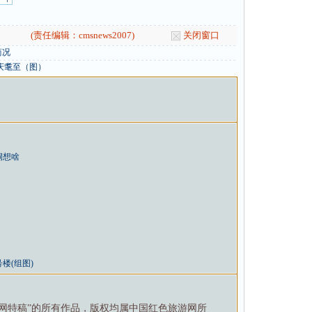
(责任编辑：cmsnews2007)
关闭窗口
简况
庆耄至（图）
洞想啥
楼(组图)
游网特稿”的所有作品，版权均属中国红色旅游网所