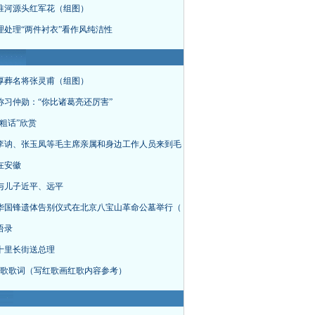
淮河源头红军花（组图）
理处理“两件衬衣”看作风纯洁性
厚葬名将张灵甫（组图）
称习仲勋：“你比诸葛亮还厉害”
粗话”欣赏
李讷、张玉凤等毛主席亲属和身边工作人员来到毛
在安徽
与儿子近平、远平
华国锋遗体告别仪式在北京八宝山革命公墓举行（
语录
十里长街送总理
首红歌歌词（写红歌画红歌内容参考）