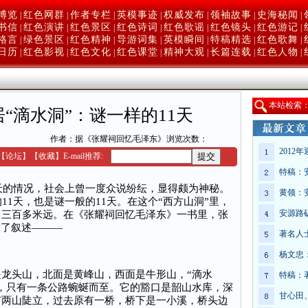
博览
红色网群
作者专栏
英模事迹
权威发布
领袖故事
史海秘闻
|
|
|
|
|
|
|
书信
红色演讲
红色景区
红色诗词
红色歌谣
红色镜头
红色游记
|
|
|
|
|
|
|
格言
绿色景区
红色精神
导游词集
英模瞬间
特稿精选
红色歌舞
|
|
|
|
|
|
|
日历
红色影视
红色文化
红色课堂
精神大观
长篇连载
红色人物
|
|
|
|
|
|
|
本
站检索
居“滴水洞”：谜一样的11天
作者：据《张耀祠回忆毛泽东》
浏览次数：
2012
【
论坛
】
【收藏】
E-mail推荐:
特稿：
1天的情况，社会上曾一度众说纷纭，显得颇为神秘。
黄领：
11天，也是谜一般的11天。在这个“西方山洞”里，
安源路
口三百多米远。在《张耀祠回忆毛泽东》一书里，张
作了叙述———
著名人
杨文忠
头山，北面是黄峰山，西面是牛形山，“滴水
特稿：
，只有一条公路蜿蜒而至。它的豁口是韶山水库，深
甘心田
有两山陡立，过去原有一桥，桥下是一小溪，桥头边