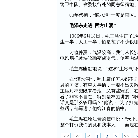
警卫中队、省委接待处的同志留宿地
60年代初，“滴水洞”一度是禁区。
毛泽东走进“西方山洞”
1966年6月18日，毛主席住进了
生一半，人工一半，怕是花了不少钱哪
时值仲夏，气温较高，我们从长沙用
电风扇把冰块吹融变成冷气，使室内
毛主席幽默地说：“这种‘土冷气’不
在“滴水洞”，毛主席任何人都不见
席的习惯，有重大事情，一般不出去
主席对林彪既有看法，又有些宠爱。
看了非常不自在。特别是林彪讲的“句句
话真是那么管用吗？”他说：“为了打鬼
些话，都写进了他给江青的信中。
毛主席在给江青的信中说：“天下大
整个打倒我们的党和我本人……而现
|<<
<<
<
1
2
>
>>
>