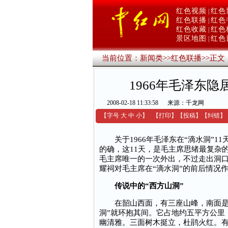
红色视频
红色
|
红色联播
红色
|
红色收藏
红色
|
景区地图
红色
|
当前位置：
新闻类
>>
红色联播
>>
正文
1966年毛泽东隐
2008-02-18 11:33:58
来源：千龙网
【字号
大
中
小
】
【
打印
】
【
投稿
】
【
纠错
】
关于1966年毛泽东在“滴水洞”1
的确，这11天，是毛主席思绪最复杂的
毛主席唯一的一次外出，不过走出洞
耀祠对毛主席在“滴水洞”的前后情况
传说中的“西方山洞”
在韶山西面，有三座山峰，南面是龙
洞”就环抱其间。它占地约五平方公里
幽清雅。三面树木挺立，杜鹃火红。