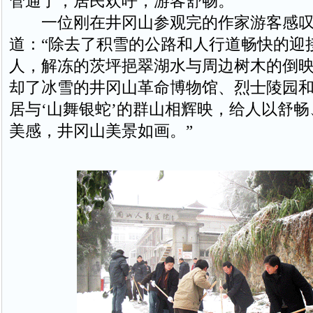
管通了，居民欢呼，游客舒畅。
一位刚在井冈山参观完的作家游客感叹
道：“除去了积雪的公路和人行道畅快的迎
人，解冻的茨坪挹翠湖水与周边树木的倒
却了冰雪的井冈山革命博物馆、烈士陵园
居与‘山舞银蛇’的群山相辉映，给人以舒
美感，井冈山美景如画。”