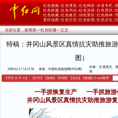
红色视频
红色博览
红色网群
作者专栏
|
|
|
|
红色联播
红色书信
红色演讲
红色景区
|
|
|
|
红色收藏
红色格言
绿色景区
红色精神
|
|
|
|
景区地图
红色日历
红色影视
红色文化
|
|
|
|
当前位置：
新闻类
>>
红色联播
>>
正文
特稿：井冈山风景区真情抗灾助推旅游
图）
作者：文/曾宪文、熊
2008-02-17 14:22:50
来源：中国红色旅游网(中红网)
高
【字号
大
中
小
】
【
打印
】
【
投稿
】
【
纠错
】
【
论坛
】
【收藏】
E-mail推荐:
一手抓恢复生产 一手抓旅游
井冈山风景区真情抗灾助推旅游复