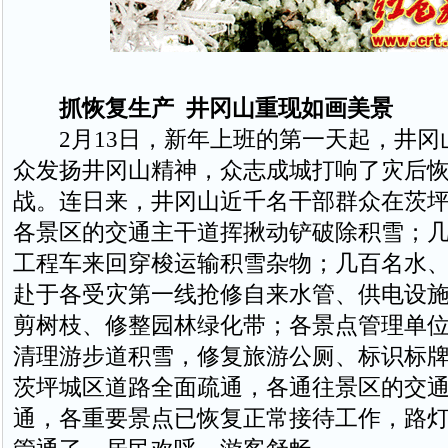
抓恢复生产 井冈山重现如画美景
2月13日，新年上班的第一天起，井冈
众发扬井冈山精神，众志成城打响了灾后
战。连日来，井冈山近千名干部群众在茨
各景区的交通主干道挥揪动铲破除积雪；
工程车来回穿梭运输积雪杂物；几百名水
赴于各受灾第一线抢修自来水管、供电设
剪树枝、修整园林绿化带；各景点管理单
清理游步道积雪，修复旅游公厕、标识标
茨坪城区道路全面疏通，各通往景区的交
通，各重要景点已恢复正常接待工作，路