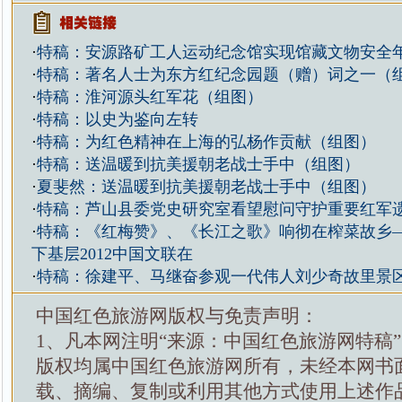
·
特稿：安源路矿工人运动纪念馆实现馆藏文物安全
·
特稿：著名人士为东方红纪念园题（赠）词之一（
·
特稿：淮河源头红军花（组图）
·
特稿：以史为鉴向左转
·
特稿：为红色精神在上海的弘杨作贡献（组图）
·
特稿：送温暖到抗美援朝老战士手中（组图）
·
夏斐然：送温暖到抗美援朝老战士手中（组图）
·
特稿：芦山县委党史研究室看望慰问守护重要红军
·
特稿：《红梅赞》、《长江之歌》响彻在榨菜故乡
下基层2012中国文联在
·
特稿：徐建平、马继奋参观一代伟人刘少奇故里景
中国红色旅游网版权与免责声明：
1、凡本网注明“来源：中国红色旅游网特稿
版权均属中国红色旅游网所有，未经本网书
载、摘编、复制或利用其他方式使用上述作