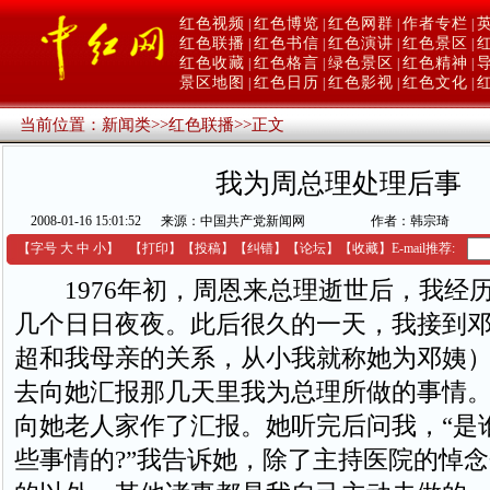
红色视频
红色博览
红色网群
作者专栏
|
|
|
|
红色联播
红色书信
红色演讲
红色景区
|
|
|
|
红色收藏
红色格言
绿色景区
红色精神
|
|
|
|
景区地图
红色日历
红色影视
红色文化
|
|
|
|
当前位置：
新闻类
>>
红色联播
>>
正文
我为周总理处理后事
2008-01-16 15:01:52
来源：中国共产党新闻网
作者：韩宗琦
【字号
大
中
小
】
【
打印
】
【
投稿
】
【
纠错
】
【
论坛
】
【收藏】
E-mail推荐:
1976年初，周恩来总理逝世后，我经
几个日日夜夜。此后很久的一天，我接到
超和我母亲的关系，从小我就称她为邓姨
去向她汇报那几天里我为总理所做的事情
向她老人家作了汇报。她听完后问我，“是
些事情的?”我告诉她，除了主持医院的悼