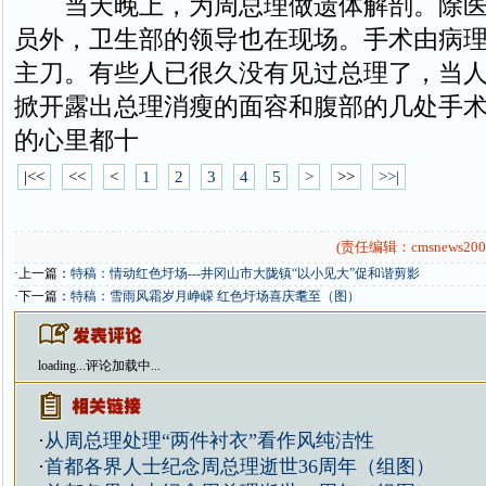
当天晚上，为周总理做遗体解剖。除医
员外，卫生部的领导也在现场。手术由病
主刀。有些人已很久没有见过总理了，当
掀开露出总理消瘦的面容和腹部的几处手
的心里都十
|<<
<<
<
1
2
3
4
5
>
>>
>>|
(责任编辑：cmsnews200
·上一篇：
特稿：情动红色圩场---井冈山市大陇镇“以小见大”促和谐剪影
·下一篇：
特稿：雪雨风霜岁月峥嵘 红色圩场喜庆耄至（图）
loading...
评论加载中...
·
从周总理处理“两件衬衣”看作风纯洁性
·
首都各界人士纪念周总理逝世36周年（组图）