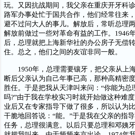
玩。又因抗战期间，我父亲在重庆开牙科
路军办事处忙于国共合作，他们经常往来
避不过问大人的事儿。解放后，常听总理
解放前做过一些对革命有益的工作。1946
后，总理就把上海新华社的办公房子无偿
住。总之，他们之间的友谊非同一般。
1950年，总理需要镶牙，把父亲从上
断后父亲认为自己年事已高，那种高精密
胜任。于是把我从天津叫来问：“你能为总
吗?”由于我在学校实习时就开始做这种难
业后又在专家指导下做了很多，所以认为
干脆地回答说：“能。”于是我在父亲的指
任务，总理很满意。以后只要总理和邓姨
就把我叫来。由于频频来京出诊，1974年