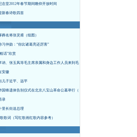
纪念堂2012年春节期间瞻仰开放时间
年迎新春诗歌四首
厚葬名将张灵甫（组图）
称习仲勋：“你比诸葛亮还厉害”
粗话”欣赏
李讷、张玉凤等毛主席亲属和身边工作人员来到毛
在安徽
与儿子近平、远平
华国锋遗体告别仪式在北京八宝山革命公墓举行（
语录
十里长街送总理
首红歌歌词（写红歌画红歌内容参考）