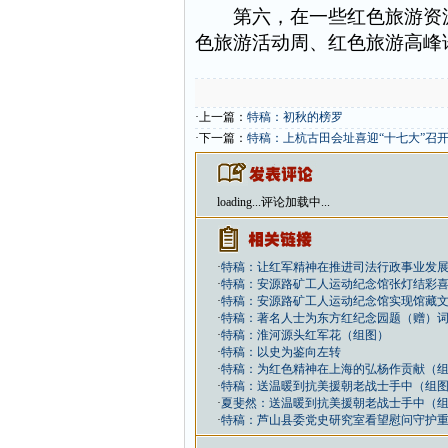
第六，在一些红色旅游资源
色旅游活动周、红色旅游高峰
·上一篇：
特稿：初秋的榜罗
·下一篇：
特稿：上杭古田会址喜迎“十七大”召
loading...
评论加载中...
·
特稿：让红军精神在推进司法行政事业发
·
特稿：安源路矿工人运动纪念馆张灯结彩
·
特稿：安源路矿工人运动纪念馆实现馆藏
·
特稿：著名人士为东方红纪念园题（赠）
·
特稿：淮河源头红军花（组图）
·
特稿：以史为鉴向左转
·
特稿：为红色精神在上海的弘杨作贡献（
·
特稿：送温暖到抗美援朝老战士手中（组
·
夏斐然：送温暖到抗美援朝老战士手中（
·
特稿：芦山县委党史研究室看望慰问守护