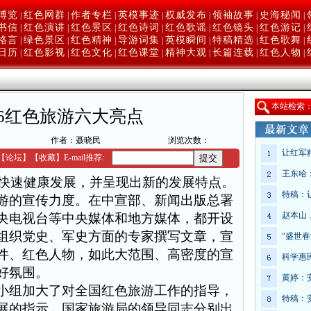
博览
红色网群
作者专栏
英模事迹
权威发布
领袖故事
史海秘闻
|
|
|
|
|
|
|
书信
红色演讲
红色景区
红色诗词
红色歌谣
红色镜头
红色游记
|
|
|
|
|
|
|
格言
绿色景区
红色精神
导游词集
英模瞬间
特稿精选
红色歌舞
|
|
|
|
|
|
|
日历
红色影视
红色文化
红色课堂
精神大观
长篇连载
红色人物
|
|
|
|
|
|
|
本
站检索
06红色旅游六大亮点
网
作者：聂晓民
浏览次数：
让红军
【
论坛
】
【收藏】
E-mail推荐:
王东哈
快速健康发展，并呈现出新的发展特点。
特稿：
的宣传力度。在中宣部、新闻出版总署
赵本山
央电视台等中央媒体和地方媒体，都开设
组织党史、军史方面的专家撰写文章，宣
“盛世
件、红色人物，如此大范围、高密度的宣
科学惠
好氛围。
黄婷：
组加大了对全国红色旅游工作的指导，
特稿：
展的指示，国家旅游局的领导同志分别出