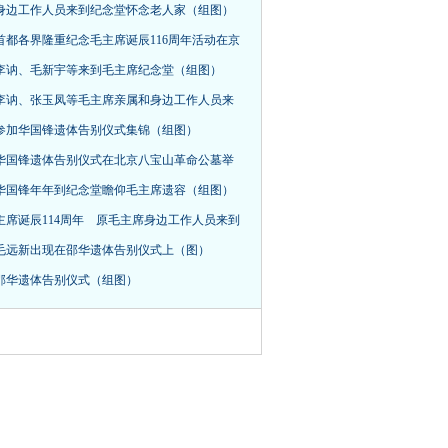
身边工作人员来到纪念堂怀念老人家（组图）
首都各界隆重纪念毛主席诞辰116周年活动在京
，李讷、毛新宇等来到毛主席纪念堂（组图）
李讷、张玉凤等毛主席亲属和身边工作人员来
参加华国锋遗体告别仪式集锦（组图）
华国锋遗体告别仪式在北京八宝山革命公墓举
华国锋年年到纪念堂瞻仰毛主席遗容（组图）
主席诞辰114周年 原毛主席身边工作人员来到
毛远新出现在邵华遗体告别仪式上（图）
邵华遗体告别仪式（组图）