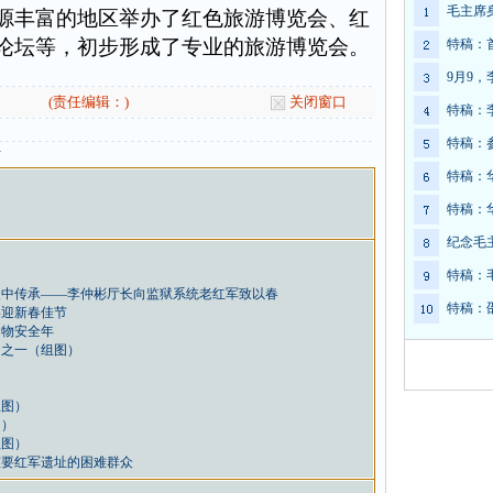
毛主席
丰富的地区举办了红色旅游博览会、红
论坛等，初步形成了专业的旅游博览会。
特稿：
9月9
(责任编辑：)
关闭窗口
特稿：
特稿：
开
特稿：
特稿：
纪念毛
特稿：
展中传承——李仲彬厅长向监狱系统老红军致以春
特稿：
喜迎新春佳节
文物安全年
词之一（组图）
组图）
图）
组图）
重要红军遗址的困难群众