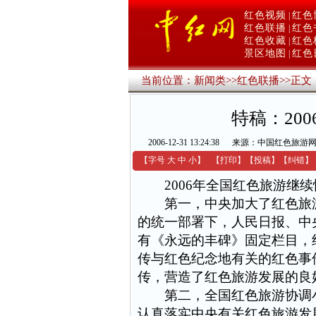
红色视频
红色
|
红色联播
红色
|
红色收藏
红色
|
景区地图
红色
|
当前位置：
新闻类
>>
红色联播
>>
正文
特稿：20
2006-12-31 13:24:38
来源：中国红色旅游
【字号
大
中
小
】
【
打印
】
【
投稿
】
【
纠错
】
2006
年全国红色旅游继续
第一，中央加大了红色旅游
的统一部署下，人民日报、中
有《永远的丰碑》固定栏目，
传与红色纪念地有关的红色事
传，营造了红色旅游发展的良
第二，全国红色旅游协调小
认真落实中央有关红色旅游发