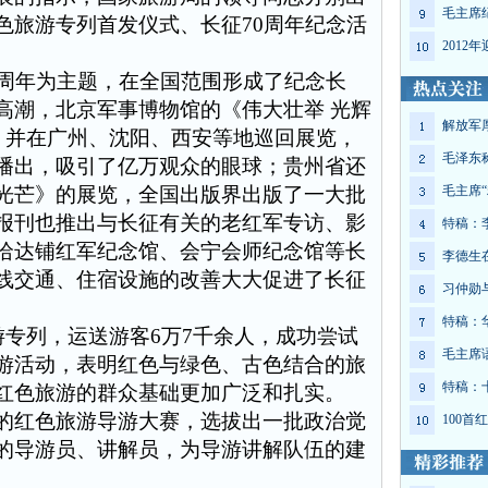
毛主席
色旅游专列首发仪式、长征
70
周年纪念活
2012
周年为主题，在全国范围形成了纪念长
高潮，北京军事博物馆的《伟大壮举
光辉
解放军
，并在广州、沈阳、西安等地巡回展览，
毛泽东
播出，吸引了亿万观众的眼球；贵州省还
光芒》的展览，全国出版界出版了一大批
毛主席“
报刊也推出与长征有关的老红军专访、影
特稿：
哈达铺红军纪念馆、会宁会师纪念馆等长
李德生
线交通、住宿设施的改善大大促进了长征
习仲勋
特稿：
游专列，运送游客
6
万
7
千余人，成功尝试
毛主席
游活动，表明红色与绿色、古色结合的旅
特稿：
红色旅游的群众基础更加广泛和扎实。
红色旅游导游大赛，选拔出一批政治觉
100
的导游员、讲解员，为导游讲解队伍的建