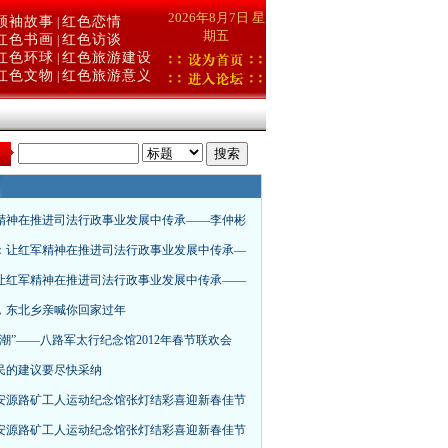
2026年8月7日 星
领袖故事
红色恋情
|
期五
红色书画
红色访谈
|
红色环球
红色旅游建设
|
红色文物
红色旅游意义
|
：
精神在推进司法行政事业发展中传承——李仲彬
：让红军精神在推进司法行政事业发展中传承—
让红军精神在推进司法行政事业发展中传承——
，东北乡亲喊你回家过年
春潮”——八路军太行纪念馆2012年春节联欢会
民的建议要尽快采纳
安源路矿工人运动纪念馆张灯结彩喜迎新春佳节
安源路矿工人运动纪念馆张灯结彩喜迎新春佳节