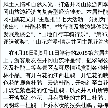
风土人情和自然风光，打造井冈山旅游四
冈山旅游经济向复合型经济转变。本届杜鹃
冈杜鹃花又开”主题推出七大活动，分别为
演出”、“杜鹃花展”、“旅行商及旅游媒体踩
发展恳谈会”、“山地自行车骑行乐”、“第3
评选颁奖”、“山花烂漫•情定井冈主题花海游
在4月18日到5月11日举行的2015第六
上，游客朋友在井冈山茨坪星街、挹翠湖
旁及杜鹃山等各景区点可尽情观赏到各种
林小品。有开白花的江西杜鹃，开红花的
色花的鹿角杜鹃、云锦杜鹃，开粉红至白
开淡红紫色花的红毛杜鹃，以及井冈山所
—开淡紫红色花、具有香味的井冈山杜鹃
冈明珠—杜鹃山上乔木状的猴头杜鹃，每棵