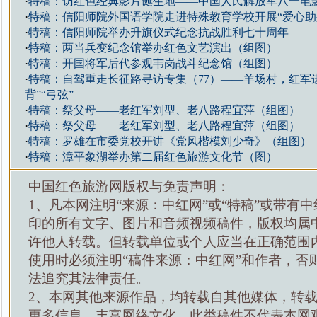
·
特稿：访红色经典影片诞生地——中国人民解放军八一电
·
特稿：信阳师院外国语学院走进特殊教育学校开展“爱心助
·
特稿：信阳师院举办升旗仪式纪念抗战胜利七十周年
·
特稿：两当兵变纪念馆举办红色文艺演出（组图）
·
特稿：开国将军后代参观韦岗战斗纪念馆（组图）
·
特稿：自驾重走长征路寻访专集（77）——羊场村，红军
背”“弓弦”
·
特稿：祭父母——老红军刘型、老八路程宜萍（组图）
·
特稿：祭父母——老红军刘型、老八路程宜萍（组图）
·
特稿：罗雄在市委党校开讲《党风楷模刘少奇》（组图）
·
特稿：漳平象湖举办第二届红色旅游文化节（图）
中国红色旅游网版权与免责声明：
1、凡本网注明“来源：中红网”或“特稿”或带有中
印的所有文字、图片和音频视频稿件，版权均属
许他人转载。但转载单位或个人应当在正确范围
使用时必须注明“稿件来源：中红网”和作者，否
法追究其法律责任。
2、本网其他来源作品，均转载自其他媒体，转
更多信息，丰富网络文化，此类稿件不代表本网