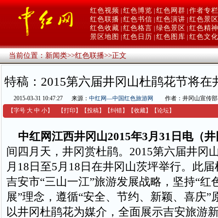
红色视频
红色博览
红色网群
作者专
|
|
|
红色联播
红色书信
红色演讲
红色景
|
|
|
红色收藏
红色格言
绿色景区
红色精
|
|
|
景区地图
红色日历
红色图库
红色文
|
|
|
当前位置：
新闻类
>>
红色联播
>>
正文
特稿：2015第六届井冈山杜鹃花节将
2015-03-31 10:47:27
来源：
中红网—中国红色旅游网
作者：井冈山宣传部
【字号
大
中
小
】
【
打印
】
【
投稿
】
【
纠错
】
【收藏】
【
论坛
】
中红网江西井冈山2015年3月31日电（
间四月天，井冈赏杜鹃。2015第六届井冈
月18日至5月18日在井冈山茨坪举行。此
吉安市“三山一江”旅游发展战略，坚持“红
展”理念，遵循“安全、节约、新颖、喜庆”
以井冈杜鹃花为媒介，全面展示吉安旅游