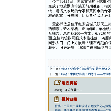
今年3月25日，国家文物局正式批准
完成了地质勘测等施工前期准备，相
缮，请省文物局的专家和黄冈市的专
程的现状，分布图，启动董必武故居工
董必武故居位于红安县城关镇民主街20
西朝东，砖木结构。正面6间，单檐硬
瓦铺盖。总面积200平方米。6厅2厢
面,立柱间镶嵌网眼式木格挂落。离厢
圆形大门。门上方嵌着大理石镌刻的“
花树。旧居房屋于1928年被国民党当
·上一篇：
特稿：纪念史立德诞辰100周年座谈
·下一篇：
特稿：中国数风流：周恩来——井冈
loading...
评论加载中...
·
特稿：中国城市规划设计研究院文化与旅
·
特稿：共悟井冈精神 凝聚青春力量——安师