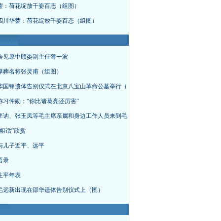
蓥：荷花绽放千姿百态（组图）
四川华蓥：荷花绽放千姿百态（组图）
会见原中顾委副主任薄一波
厚葬名将张灵甫（组图）
华国锋遗体告别仪式在北京八宝山革命公墓举行（
称习仲勋：“你比诸葛亮还厉害”
李讷、张玉凤等毛主席亲属和身边工作人员来到毛
粗话”欣赏
与儿子近平、远平
语录
生平年表
毛远新出现在邵华遗体告别仪式上（图）