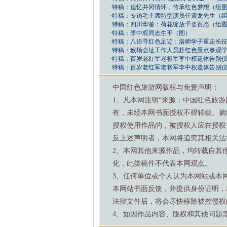
·
特稿：追忆井冈情怀，传承红色梦想（组
·
特稿：专访毛主席特型演员任震龙先生（
·
特稿：四川华蓥：荷花绽放千姿百态（组
·
特稿：李中权同志生平（图）
·
特稿：八追寻红色足迹：洛师学子重走长征
·
特稿：猴场会址工作人员赴红色景点参观
·
特稿：百岁老红军老将军李中权遗体告别
·
特稿：百岁老红军老将军李中权遗体告别
中国红色旅游网版权与免责声明：
1、凡本网注明“来源：中国红色旅
有，未经本网书面授权不得转载、摘
授权使用作品的，被授权人应在授权
反上述声明者，本网将追究其相关法
2、本网其他来源作品，均转载自其
化，此类稿件不代表本网观点。
3、任何单位或个人认为本网站或本
本网站书面反馈，并提供身份证明，
法律文件后，将会尽快移除被控侵权
4、如因作品内容、版权和其他问题需要与本