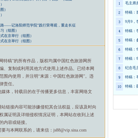
毛主席
图）
组图）
特稿：
图）
9月9
路——记洛阳师范学院“践行荣辱观，重走长征
学习（组图）
特稿：
仪式在京举行（组图）
特稿：
仪式在京举行（组图）
特稿：
特稿：
游网特稿”的所有作品，版权均属中国红色旅游网所
纪念毛
编、复制或利用其他方式使用上述作品。已经本网
范围内使用，并注明“来源：中国红色旅游网”。违
特稿：
律责任。
特稿：
他媒体，转载目的在于传播更多信息，丰富网络文
网站链接内容可能涉嫌侵犯其合法权益，应该及时向
权属证明及详细侵权情况证明，本网站在收到上述
的内容或链接。
网联系的，请来信：js88@vip.sina.com