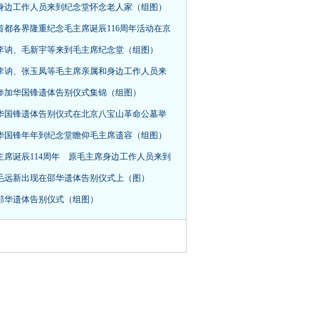
身边工作人员来到纪念堂怀念老人家（组图）
首都各界隆重纪念毛主席诞辰116周年活动在京
，李讷、毛新宇等来到毛主席纪念堂（组图）
李讷、张玉凤等毛主席亲属和身边工作人员来
参加华国锋遗体告别仪式集锦（组图）
华国锋遗体告别仪式在北京八宝山革命公墓举
华国锋年年到纪念堂瞻仰毛主席遗容（组图）
主席诞辰114周年 原毛主席身边工作人员来到
毛远新出现在邵华遗体告别仪式上（图）
邵华遗体告别仪式（组图）