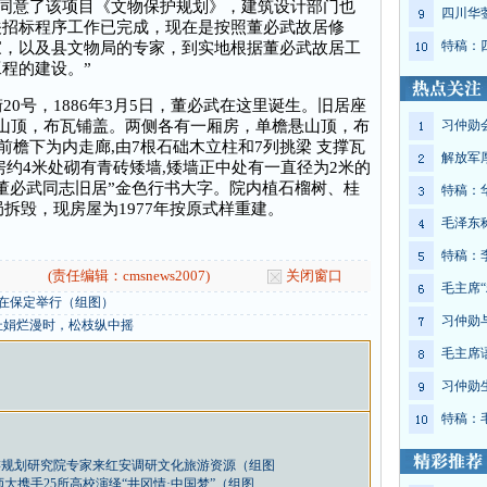
同意了该项目《文物保护规划》，建筑设计部门也
四川华
关招标程序工作已完成，现在是按照董必武故居修
特稿：
家，以及县文物局的专家，到实地根据董必武故居工
程的建设。”
号，1886年3月5日，董必武在这里诞生。旧居座
山顶，布瓦铺盖。两侧各有一厢房，单檐悬山顶，布
习仲勋
的前檐下为内走廊,由7根石础木立柱和7列挑梁 支撑瓦
解放军
房约4米处砌有青砖矮墙,矮墙正中处有一直径为2米的
董必武同志旧居”金色行书大字。院内植石榴树、桂
特稿：
局拆毁，现房屋为1977年按原式样重建。
毛泽东
特稿：
(责任编辑：cmsnews2007)
关闭窗口
毛主席“
会在保定举行（组图）
习仲勋
杜娟烂漫时，松枝纵中摇
毛主席
习仲勋
特稿：
游规划研究院专家来红安调研文化旅游资源（组图
大携手25所高校演绎“井冈情·中国梦”（组图