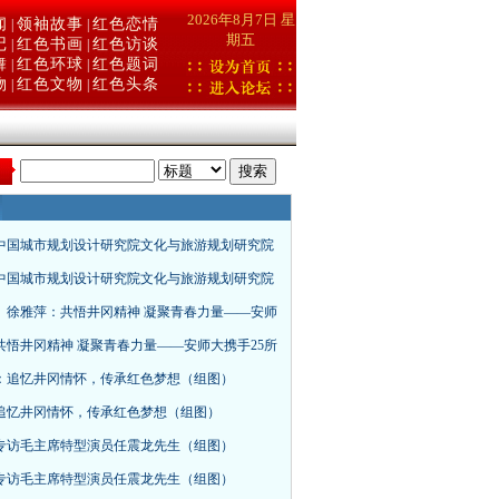
2026年8月7日 星
闻
领袖故事
红色恋情
|
|
期五
记
红色书画
红色访谈
|
|
舞
红色环球
红色题词
|
|
物
红色文物
红色头条
|
|
：
中国城市规划设计研究院文化与旅游规划研究院
中国城市规划设计研究院文化与旅游规划研究院
、徐雅萍：共悟井冈精神 凝聚青春力量——安师
共悟井冈精神 凝聚青春力量——安师大携手25所
：追忆井冈情怀，传承红色梦想（组图）
追忆井冈情怀，传承红色梦想（组图）
专访毛主席特型演员任震龙先生（组图）
专访毛主席特型演员任震龙先生（组图）