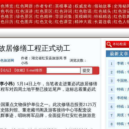
红色博览
红色网群
作者专栏
英模事迹
权威发布
领袖故事
史海秘
|
|
|
|
|
|
红色书信
红色演讲
红色景区
红色诗词
红色歌谣
红色镜头
红色游
|
|
|
|
|
|
红色格言
绿色景区
红色精神
导游词集
英模瞬间
特稿精选
红色歌
|
|
|
|
|
|
红色日历
红色图库
红色文化
红色课堂
精神大观
长篇连载
红色人
|
|
|
|
|
|
本
站检索
故居修缮工程正式动工
作者：湖北省红安县旅游局 李
红色旅游网
浏览次数：
小祎
李晓：
【
论坛
】
【收藏】
E-mail推荐:
特稿：
牛国艳
（李小祎）
5月14日上午，当笔者走进董必武故居修缮
工程车对四周土地平整已接近尾声，这标志着董必武
特稿：
李梧铭
重点文物保护单位之一。此次修缮总投资2125万
特稿：
家史陈列馆、董老藏书阁及游客接待中心等配套设
光辉事迹，唱响将军品牌，全面提升红安红色旅游意
周璞：
特稿：