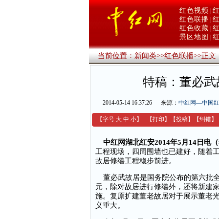
红色视频
|
红色联播
|
红色收藏
|
景区地图
|
当前位置：
新闻类
>>
红色联播
>>
正文
特稿：董必武
2014-05-14 16:37:26
来源：
中红网—中国
【字号
大
中
小
】
【
打印
】
【
投稿
】
【
纠错
】
中红网湖北红安2014年5月14日电
工程现场，四周围墙也已建好，随着
故居修缮工程稳步前进。
董必武故居是国务院公布的第六批全国
元，除对故居进行修缮外，还将新建
施。复原扩建董老故居对于展示董老
义重大。