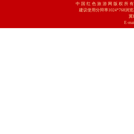
中 国 红 色 旅 游 网 版 权 所 
建议使用分辩率1024*768浏
冀I
E-mai