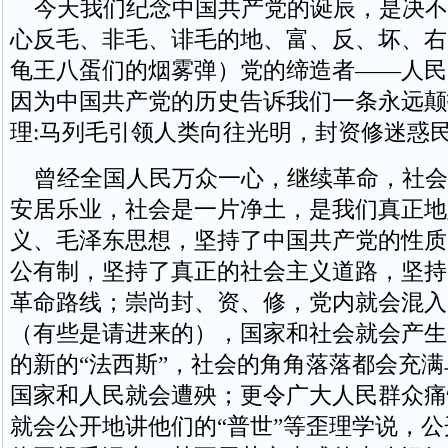
今天我们纪念中国共产党的诞辰，是决不
心反毛、非毛、诽毛的地、富、反、坏、右
龟王八蛋们的烟雾弹）党的缔造者——人民
因为中国共产党的历史告诉我们一条永远颠
理:马列毛引领人类向往光明，封资修迷惑
曾经全国人民万众一心，继续革命，社会
安居乐业，社会是一片净土，是我们真正地
义、毛泽东思想，坚持了中国共产党的性质
公有制，坚持了真正的社会主义道路，坚持
革命路线；崇尚封、资、修，党内就会混入
（有些是请进来的），国家和社会就会产生
的新的“法西斯”，社会的角角落落都会充
国家和人民就会遭殃；更令广大人民群众痛
就会公开地讲他们的“普世”等歪理学说，