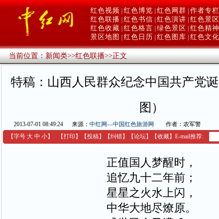
红色视频
红色博览
红色网群
作者专
|
|
|
红色联播
红色书信
红色演讲
红色景
|
|
|
红色收藏
红色格言
绿色景区
红色精
|
|
|
景区地图
红色日历
红色图库
红色文
|
|
|
当前位置：
新闻类
>>
红色联播
>>
正文
特稿：山西人民群众纪念中国共产党诞
图）
2013-07-01 08:49:24
来源：
中红网—中国红色旅游网
作者：农军警
【字号
大
中
小
】
【
打印
】
【
投稿
】
【
纠错
】
【
论坛
】
【收藏】
E-mail推荐:
正值国人梦醒时，
追忆九十二年前；
星星之火水上闪，
中华大地尽燎原。