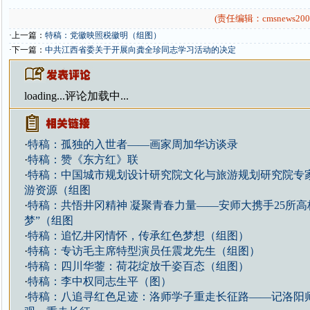
(责任编辑：cmsnews200
·上一篇：
特稿：党徽映照税徽明（组图）
·下一篇：
中共江西省委关于开展向龚全珍同志学习活动的决定
loading...
评论加载中...
·
特稿：孤独的入世者——画家周加华访谈录
·
特稿：赞《东方红》联
·
特稿：中国城市规划设计研究院文化与旅游规划研究院专
游资源（组图
·
特稿：共悟井冈精神 凝聚青春力量——安师大携手25所高
梦”（组图
·
特稿：追忆井冈情怀，传承红色梦想（组图）
·
特稿：专访毛主席特型演员任震龙先生（组图）
·
特稿：四川华蓥：荷花绽放千姿百态（组图）
·
特稿：李中权同志生平（图）
·
特稿：八追寻红色足迹：洛师学子重走长征路——记洛阳