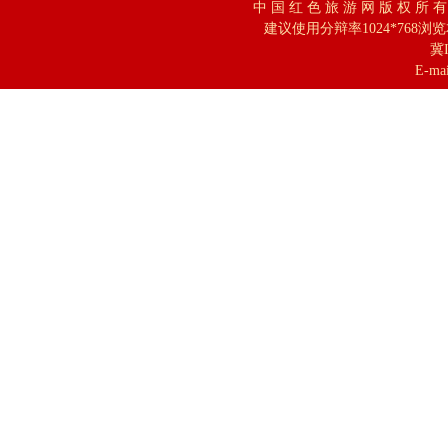
中 国 红 色 旅 游 网 版 权 所 
建议使用分辩率1024*768浏
冀I
E-mai