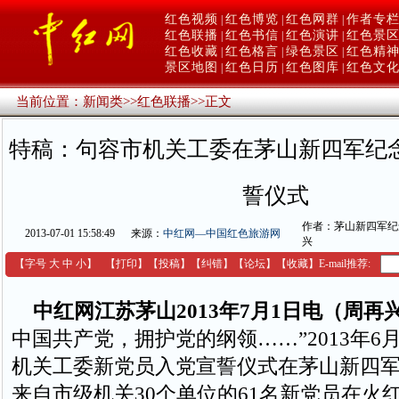
红色视频
红色博览
红色网群
作者专
|
|
|
红色联播
红色书信
红色演讲
红色景
|
|
|
红色收藏
红色格言
绿色景区
红色精
|
|
|
景区地图
红色日历
红色图库
红色文
|
|
|
当前位置：
新闻类
>>
红色联播
>>
正文
特稿：句容市机关工委在茅山新四军纪
誓仪式
作者：茅山新四军纪
2013-07-01 15:58:49
来源：
中红网—中国红色旅游网
兴
【字号
大
中
小
】
【
打印
】
【
投稿
】
【
纠错
】
【
论坛
】
【收藏】
E-mail推荐:
中红网江苏茅山2013年7月1日电（周再
中国共产党，拥护党的纲领……”2013年6
机关工委新党员入党宣誓仪式在茅山新四
来自市级机关30个单位的61名新党员在火