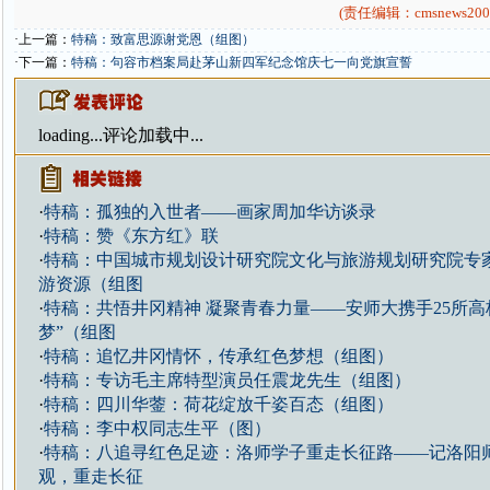
(责任编辑：cmsnews200
·上一篇：
特稿：致富思源谢党恩（组图）
·下一篇：
特稿：句容市档案局赴茅山新四军纪念馆庆七一向党旗宣誓
loading...
评论加载中...
·
特稿：孤独的入世者——画家周加华访谈录
·
特稿：赞《东方红》联
·
特稿：中国城市规划设计研究院文化与旅游规划研究院专
游资源（组图
·
特稿：共悟井冈精神 凝聚青春力量——安师大携手25所高
梦”（组图
·
特稿：追忆井冈情怀，传承红色梦想（组图）
·
特稿：专访毛主席特型演员任震龙先生（组图）
·
特稿：四川华蓥：荷花绽放千姿百态（组图）
·
特稿：李中权同志生平（图）
·
特稿：八追寻红色足迹：洛师学子重走长征路——记洛阳
观，重走长征