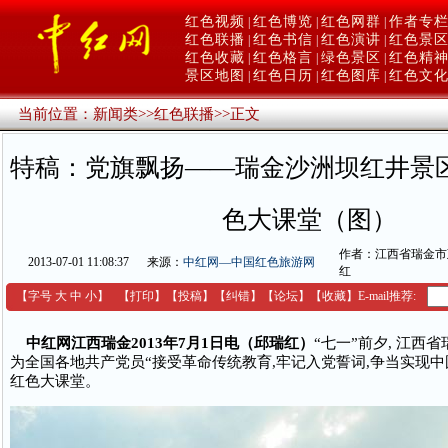
红色视频
红色博览
红色网群
作者专
|
|
|
红色联播
红色书信
红色演讲
红色景
|
|
|
红色收藏
红色格言
绿色景区
红色精
|
|
|
景区地图
红色日历
红色图库
红色文
|
|
|
当前位置：
新闻类
>>
红色联播
>>
正文
特稿：党旗飘扬——瑞金沙洲坝红井景
色大课堂（图）
作者：江西省瑞金市
2013-07-01 11:08:37
来源：
中红网—中国红色旅游网
红
【字号
大
中
小
】
【
打印
】
【
投稿
】
【
纠错
】
【
论坛
】
【收藏】
E-mail推荐:
中红网江西瑞金2013年7月1日电（邱瑞红）
“七一”前夕, 江西
为全国各地共产党员“接受革命传统教育,牢记入党誓词,争当实现中
红色大课堂。